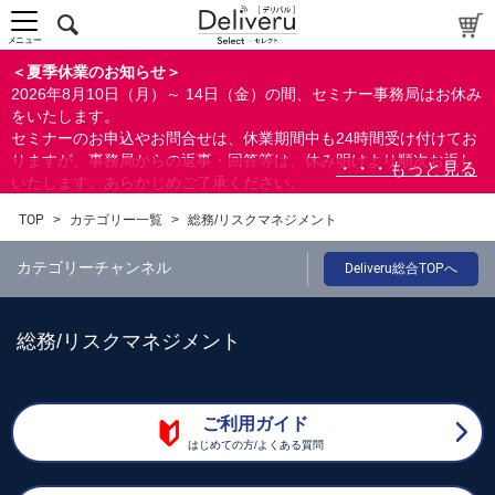
メニュー
＜夏季休業のお知らせ＞
2026年8月10日（月）～ 14日（金）の間、セミナー事務局はお休み
をいたします。
セミナーのお申込やお問合せは、休業期間中も24時間受け付けてお
りますが、事務局からの返事・回答等は、休み明けより順次お返し
いたします。あらかじめご了承ください。
なお、視聴期間内のセミナーについては、通常通りご視聴を頂く事
TOP
>
カテゴリー一覧
>
総務/リスクマネジメント
ができます。
カテゴリーチャンネル
Deliveru総合TOPへ
総務/リスクマネジメント
ご利用ガイド
はじめての方/よくある質問