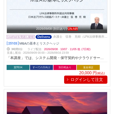
2026/09/08
(別日あり)
ON AIR
弁護士 弦巻 充樹（LPA法律事務所外
国法共同事業・LPA外国法事務弁護士法
[ 25103 ]
M&Aの基本とリスクヘッジ
人）
3時間0分
ライブ配信
:
2026/09/08
·
10/07
·
11/05
他
(7日程)
見逃し配信
:
2026/09/09 00:00～
2026/09/16 23:59
「本講座」では、システム開発・保守契約やクラウドサービス
契約のレビュー方法とトラブル対応について学びます。契約の
基礎から実務でのリスクヘッジまでを網羅し、安全な契約運営
質問OK
すべての方向け
別日程あり
返金保証
を目指します。※本セミナーのライブ配信は、アーカイブ動画
20,000
円
(税込)
を配信するものです。
ログインして注文