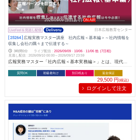
2026/09/09
(別日あり)
ON AIR
日本広報教育センター
[ 25264 ]
広報実務マスター講座 社内広報＜基本編＞～社内情報を
収集し会社の隅々まで伝達する～
3時間0分
ライブ配信
:
2026/09/09
·
10/06
·
11/06
他
(7日程)
見逃し配信
:
2026/09/10 00:00～
2026/09/17 23:59
広報実務マスター「社内広報＜基本実務編＞」とは、現代の企
業経営に必須とされる社内広報の基本を押さえるとともに最新
の手法とその具体的な展開方法をわかりやすく解説する講座で
質問OK
初級者向け
別日程あり
返金保証
す。従来の社内報などのツールに加え新しいツールを知り、社
29,500
円
(税込)
員との多岐にわたるコミュニケーション手法を学ぶことで、す
ログインして注文
ぐに実践できるようになります。社内広報は企業が社員に対し
て社内の情報を共有するために実施する広報活動です。社内の
コミュニケーションを円滑にするための必要不可欠な手法で
す。この社内広報を機能させることで、より社員としての意識
を自覚し、その会社の一員としての行動を促します。企業と社
員の信頼関係を深め、最終的には企業の組織を強化につながり
ます。