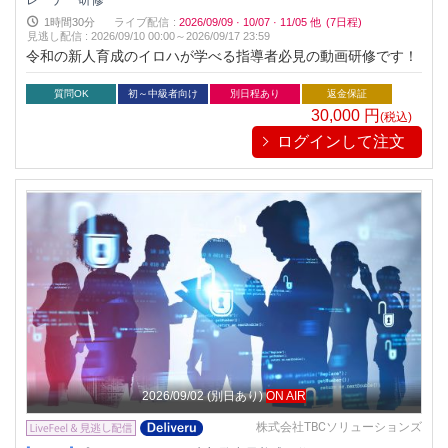
1時間30分
ライブ配信
:
2026/09/09
·
10/07
·
11/05
他
(7日程)
見逃し配信
:
2026/09/10 00:00～
2026/09/17 23:59
令和の新人育成のイロハが学べる指導者必見の動画研修です！
質問OK
初～中級者向け
別日程あり
返金保証
30,000
円
(税込)
ログインして注文
2026/09/02
(別日あり)
ON AIR
株式会社TBCソリューションズ