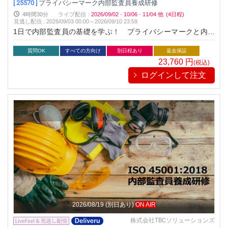
[ 25570 ]
プライバシーマーク内部監査員養成研修
4時間30分
ライブ配信
:
2026/09/02
·
10/06
·
11/04
他
(4日程)
見逃し配信
:
2026/09/03 00:00～
2026/09/10 23:59
1日で内部監査員の基礎を学ぶ！ プライバシーマークと内部
監査の基本を知りたい方のための1日コースです！
質問OK
すべての方向け
別日程あり
返金保証
23,760
円
(税込)
ログインして注文
2026/08/19
(別日あり)
ON AIR
株式会社TBCソリューションズ