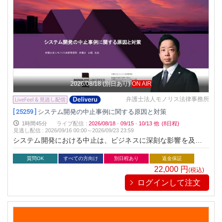
2026/08/18
(別日あり)
ON AIR
弁護士法人モノリス法律事務所
[ 25259 ]
システム開発の中止事例に関する原因と対策
1時間45分
ライブ配信
:
2026/08/18
·
09/15
·
10/13
他
(8日程)
見逃し配信
:
2026/09/16 00:00～
2026/09/23 23:59
システム開発における中止は、ビジネスに深刻な影響を及ぼし
ます。本セミナーでは、開発中止の原因を解明し、そのリスク
を回避するための具体的な対策を学びます。法律面からプロジ
質問OK
すべての方向け
別日程あり
返金保証
ェクト管理まで、実例を交え分かりやすく解説します。これか
22,000
円
(税込)
らのプロジェクト成功に役立つ知識を一緒に身につけましょ
ログインして注文
う。