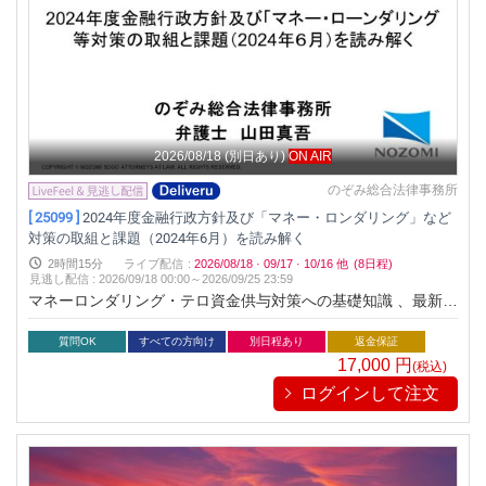
2026/08/18
(別日あり)
ON AIR
のぞみ総合法律事務所
[ 25099 ]
2024年度金融行政方針及び「マネー・ロンダリング」など
対策の取組と課題（2024年6月）を読み解く
2時間15分
ライブ配信
:
2026/08/18
·
09/17
·
10/16
他
(8日程)
見逃し配信
:
2026/09/18 00:00～
2026/09/25 23:59
マネーロンダリング・テロ資金供与対策への基礎知識 、最新の
当局の動向、有効性検証を学ぶことができます！
質問OK
すべての方向け
別日程あり
返金保証
17,000
円
(税込)
ログインして注文