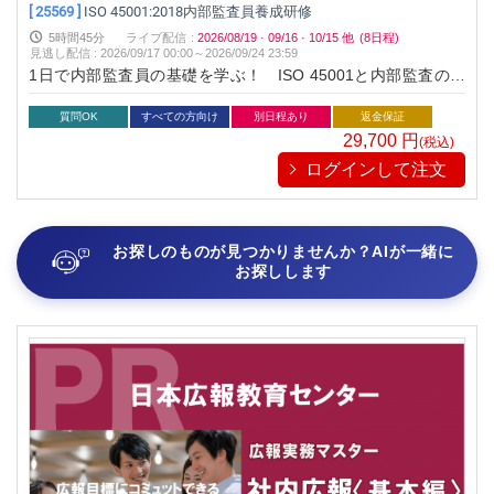
[ 25569 ]
ISO 45001:2018内部監査員養成研修
5時間45分
ライブ配信
:
2026/08/19
·
09/16
·
10/15
他
(8日程)
見逃し配信
:
2026/09/17 00:00～
2026/09/24 23:59
1日で内部監査員の基礎を学ぶ！ ISO 45001と内部監査の基
本を知りたい方のための1日コースです！
質問OK
すべての方向け
別日程あり
返金保証
29,700
円
(税込)
ログインして注文
お探しのものが見つかりませんか？AIが一緒に
お探しします