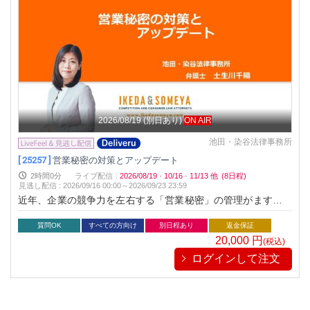
2026/08/19
(別日あり)
ON AIR
池田・染谷法律事務所
[ 25257 ]
営業秘密の対策とアップデート
2時間0分
ライブ配信
:
2026/08/19
·
10/16
·
11/13
他
(8日程)
見逃し配信
:
2026/09/16 00:00～
2026/09/23 23:59
近年、企業の競争力を左右する「営業秘密」の管理がますます
重要視されています。しかし、秘密管理性が不十分な場合、法
的保護が失われるリスクも存在します。本セミナーでは、営業
質問OK
すべての方向け
別日程あり
返金保証
秘密として保護される要件や管理方法を具体的な事例とともに
20,000
円
(税込)
解説し、実践的な対策を学べます。法的トラブルを未然に防
ログインして注文
ぎ、企業の成長を支えるノウハウを手に入れましょう。