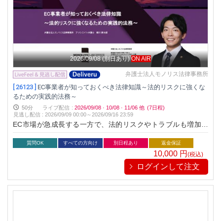
2026/09/08
(別日あり)
ON AIR
弁護士法人モノリス法律事務所
[ 26123 ]
EC事業者が知っておくべき法律知識～法的リスクに強くな
るための実践的法務～
50分
ライブ配信
:
2026/09/08
·
10/08
·
11/06
他
(7日程)
見逃し配信
:
2026/09/09 00:00～
2026/09/16 23:59
EC市場が急成長する一方で、法的リスクやトラブルも増加し
ています。本セミナーでは、EC事業者が知っておくべき法律
知識を分かりやすく解説。トラブルを未然に防ぎ、安心して売
質問OK
すべての方向け
別日程あり
返金保証
上を拡大するための実践的な法務スキルを身につけましょう。
10,000
円
(税込)
ログインして注文