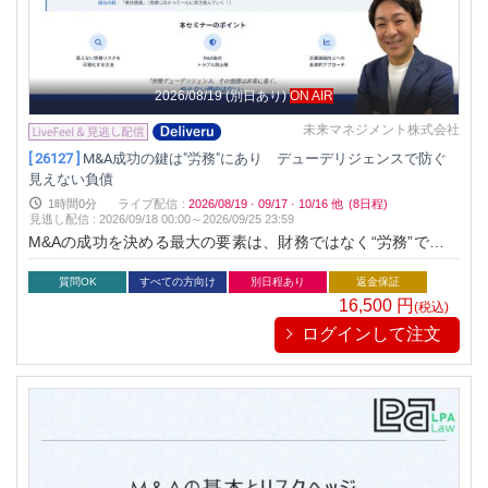
2026/08/19
(別日あり)
ON AIR
未来マネジメント株式会社
[ 26127 ]
M&A成功の鍵は"労務"にあり デューデリジェンスで防ぐ
見えない負債
1時間0分
ライブ配信
:
2026/08/19
·
09/17
·
10/16
他
(8日程)
見逃し配信
:
2026/09/18 00:00～
2026/09/25 23:59
M&Aの成功を決める最大の要素は、財務ではなく“労務”です。
買収後に発覚する未払い残業・社会保険未加入・ハラスメント
などの「見えない負債」は、企業価値を一瞬で損なう可能性が
質問OK
すべての方向け
別日程あり
返金保証
あります。 本セミナーでは、未来経営が独自に確立した「みら
16,500
円
(税込)
い式 労務デューデリジェンス5ステップ」をもとに、労務リス
ログインして注文
クを事前に見抜き、M&Aを確実に成功へ導く実践ノウハウを公
開します。