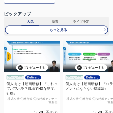
ピックアップ
人気
新着
ライブ予定
もっと見る
プレビューする
プレビューする
個人向け【動画研修】『これっ
個人向け【動画研修】『ハラ
てパワハラ？職場でNGな態度、
メントにならない指導法』
行動』
株式会社 労務行政 労政時報セミナー
株式会社 労務行政 労政時報セミナー
事務局
事
5,500
円
5,500
円
(税込)
(税