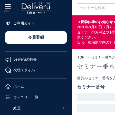
メニュー
＜夏季休業のお知らせ
ご利用ガイド
2026年8月10日（
特長
セミナーのお申込やお
会員登録
承ください。
なお、視聴期間内のセ
視聴
スタイル
TOP
>
セミナー番号
Deliveruの特長
ホーム
セミナー番号
視聴スタイル
目的のセミナー番号を
カテゴリ
ホーム
セミナー番号
企業
カテゴリー一覧
チャンネル
経営
セミナー