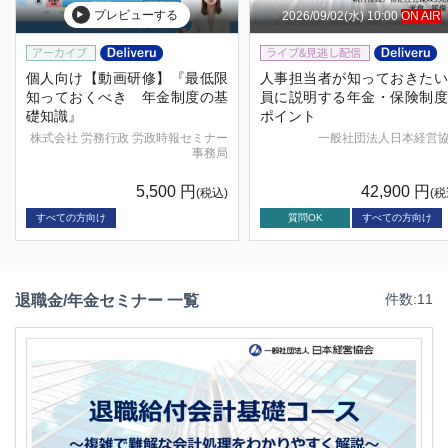
プレビューする
2026/09/02(水) 10:00
ON AIR
個人向け【動画研修】『最低限
人事担当者が知っておきたい
知っておくべき 年金制度の基
員に説明する年金・保険制度
礎知識』
ポイント
株式会社 労務行政 労政時報セミナー
一般社団法人日本経営
事務局
5,500
円
42,900
円
(税込)
(税
すべての方向け
質問OK
すべての方向け
退職金/年金セミナー 一覧
件数:11