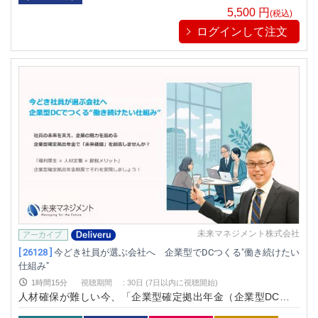
5,500
円
(税込)
ログインして注文
未来マネジメント株式会社
[ 26128 ]
今どき社員が選ぶ会社へ 企業型でDCつくる"働き続けたい
仕組み"
1時間15分
視聴期間
:
30日 (7日以内に視聴開始)
人材確保が難しい今、「企業型確定拠出年金（企業型DC）」
は“働き続けたい会社づくり”の新しい鍵です。制度導入は難し