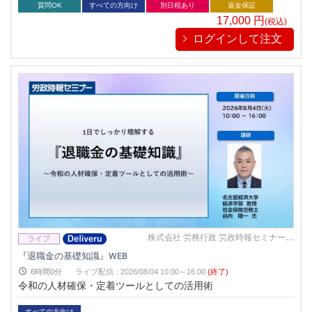
そが、今求められています。 この講座で、自社の制度を見直す
質問OK
すべての方向け
別日程あり
返金保証
ヒントを掴みませんか？
17,000
円
(税込)
ログインして注文
株式会社 労務行政 労政時報セミナー事
務局
『退職金の基礎知識』WEB
6時間0分
ライブ配信
:
2026/08/04 10:00～16:00
(終了)
令和の人材確保・定着ツールとしての活用術
すべての方向け