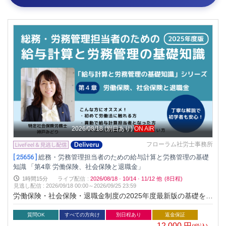
2026/08/18
(別日あり)
ON AIR
フローラム社労士事務所
[ 25656 ]
総務・労務管理担当者のための給与計算と労務管理の基礎
知識 「第4章 労働保険、社会保険と退職金」
1時間15分
ライブ配信
:
2026/08/18
·
10/14
·
11/12
他
(8日程)
見逃し配信
:
2026/09/18 00:00～
2026/09/25 23:59
労働保険・社会保険・退職金制度の2025年度最新版の基礎を実
務に即して解説！ 本セミナーは総務・労務担当者が自信を持っ
て手続きできるようになる、初心者・中堅向けの実践型セミナ
質問OK
すべての方向け
別日程あり
返金保証
ーです。
12,000
円