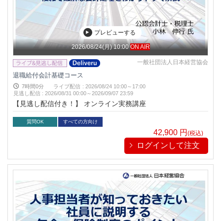
プレビューする
2026/08/24(月) 10:00
ON AIR
一般社団法人日本経営協会
退職給付会計基礎コース
7時間0分
ライブ配信
:
2026/08/24 10:00～17:00
見逃し配信
:
2026/08/31 00:00～
2026/09/07 23:59
【見逃し配信付き！】 オンライン実務講座
質問OK
すべての方向け
42,900
円
(税込)
ログインして注文