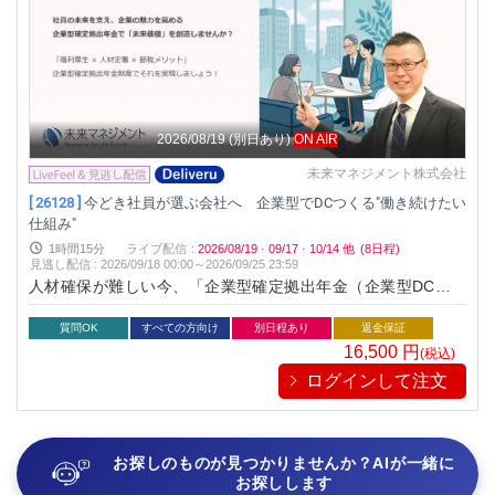
2026/08/19
(別日あり)
ON AIR
未来マネジメント株式会社
[ 26128 ]
今どき社員が選ぶ会社へ 企業型でDCつくる"働き続けたい
仕組み"
1時間15分
ライブ配信
:
2026/08/19
·
09/17
·
10/14
他
(8日程)
見逃し配信
:
2026/09/18 00:00～
2026/09/25 23:59
人材確保が難しい今、「企業型確定拠出年金（企業型DC）」
は“働き続けたい会社づくり”の新しい鍵です。制度導入は難し
そう…と思われがちですが、実は企業にも社員にも多くのメリ
質問OK
すべての方向け
別日程あり
返金保証
ットがあります。本セミナーでは、企業型DCの仕組み・導入
16,500
円
(税込)
効果・最新トレンドをわかりやすく解説します。
ログインして注文
お探しのものが見つかりませんか？AIが一緒に
お探しします