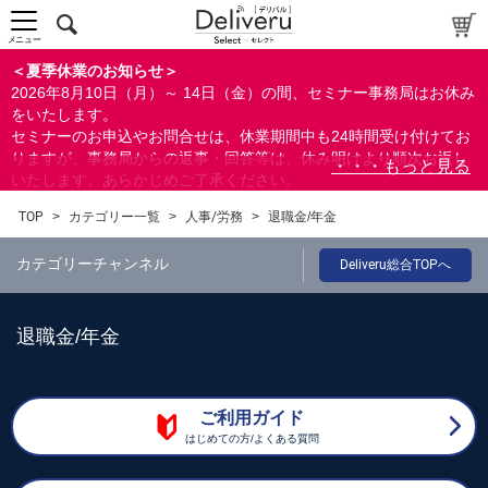
メニュー
＜夏季休業のお知らせ＞
2026年8月10日（月）～ 14日（金）の間、セミナー事務局はお休み
をいたします。
セミナーのお申込やお問合せは、休業期間中も24時間受け付けてお
りますが、事務局からの返事・回答等は、休み明けより順次お返し
いたします。あらかじめご了承ください。
なお、視聴期間内のセミナーについては、通常通りご視聴を頂く事
TOP
>
カテゴリー一覧
>
人事/労務
>
退職金/年金
ができます。
カテゴリーチャンネル
Deliveru総合TOPへ
退職金/年金
ご利用ガイド
はじめての方/よくある質問