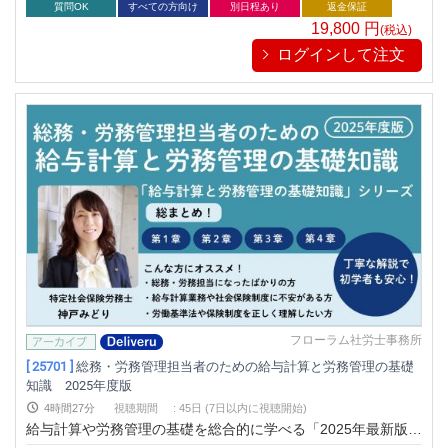
そう…と思われがちですが、実は企業にも社員にも多くのメリ
質問OK
すべての方向け
別日程あり
返金保証
ットがあります。本セミナーでは、企業型DCの仕組み・導入
19,800
円
(税込)
効果・最新トレンドをわかりやすく解説します。
ログインして注文
フローラム社労士事務所
[ 25701 ]
総務・労務管理担当者のための給与計算と労務管理の基礎
知識 2025年度版
4時間27分
視聴期間
:
45日 (7日以内に視聴開始)
給与計算や労務管理の基礎を総合的に学べる「2025年最新版」
セミナー。ミスを防ぎ、担当者としての自信を高めたい方に最