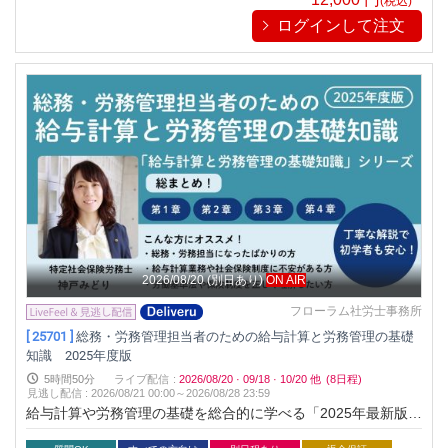
(税込)
ログインして注文
2026/08/20
(別日あり)
ON AIR
フローラム社労士事務所
[ 25701 ]
総務・労務管理担当者のための給与計算と労務管理の基礎
知識 2025年度版
5時間50分
ライブ配信
:
2026/08/20
·
09/18
·
10/20
他
(8日程)
見逃し配信
:
2026/08/21 00:00～
2026/08/28 23:59
給与計算や労務管理の基礎を総合的に学べる「2025年最新版」
セミナー。ミスを防ぎ、担当者としての自信を高めたい方に最