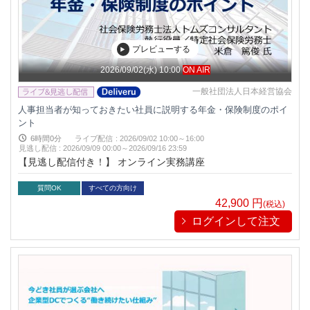
プレビューする
2026/09/02(水) 10:00
ON AIR
一般社団法人日本経営協会
人事担当者が知っておきたい社員に説明する年金・保険制度のポイ
ント
6時間0分
ライブ配信
:
2026/09/02 10:00～16:00
見逃し配信
:
2026/09/09 00:00～
2026/09/16 23:59
【見逃し配信付き！】 オンライン実務講座
質問OK
すべての方向け
42,900
円
(税込)
ログインして注文