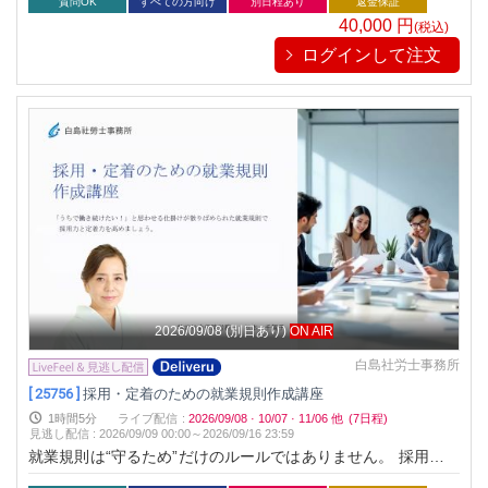
適な内容です。法改正や実務対応もカバーし、実務にすぐ活か
質問OK
すべての方向け
別日程あり
返金保証
せます。
40,000
円
(税込)
ログインして注文
2026/09/08
(別日あり)
ON AIR
白島社労士事務所
[ 25756 ]
採用・定着のための就業規則作成講座
1時間5分
ライブ配信
:
2026/09/08
·
10/07
·
11/06
他
(7日程)
見逃し配信
:
2026/09/09 00:00～
2026/09/16 23:59
就業規則は“守るため”だけのルールではありません。 採用のミ
スマッチを防ぎ、社員の定着率を高める「攻めの就業規則」こ