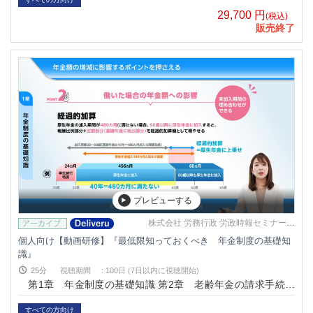
29,700
円
(税込)
販売終了
プレビューする
株式会社 労務行政 労政時報セミナー事
務局
個人向け【動画研修】『最低限知っておくべき 年金制度の基礎知
識』
25分
視聴期間
:
100日 (7日以内に視聴開始)
第1章 年金制度の基礎知識 第2章 老齢年金の請求手続き
第3章 リタイアメントプラン
すべての方向け