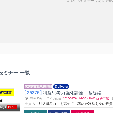
ご提供中のセミナーはありませ
セミナー 一覧
[ 25375 ]
利益思考力強化講座 基礎編
2時間30分
ライブ配信
:
2026/08/06
·
09/08
·
10/08
他
(8日程)
社員の「利益思考力」を高めて、稼いだ利益を次の投資
あり)
ON AIR
う。