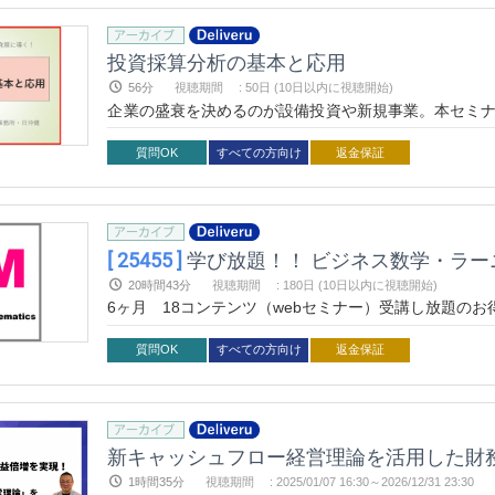
投資採算分析の基本と応用
56分
視聴期間
:
50日 (10日以内に視聴開始)
企業の盛衰を決めるのが設備投資や新規事業。本セミナ
演習問題を使った応用を実践的に学びます。
質問OK
すべての方向け
返金保証
[ 25455 ]
学び放題！！ ビジネス数学・ラ
20時間43分
視聴期間
:
180日 (10日以内に視聴開始)
6ヶ月 18コンテンツ（webセミナー）受講し放題の
質問OK
すべての方向け
返金保証
1時間35分
視聴期間
:
2025/01/07 16:30～
2026/12/31 23:30