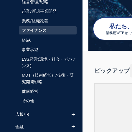
経営管理/戦略
番号検索
起業/新規事業開発
業務/組織改善
私たち、D
ファイナンス
業務用WEBセ
M&A
事業承継
ESG経営(環境・社会・ガバナ
ンス)
ピックアップ
MOT（技術経営）/技術・研
究開発戦略
健康経営
その他
広報/IR
金融