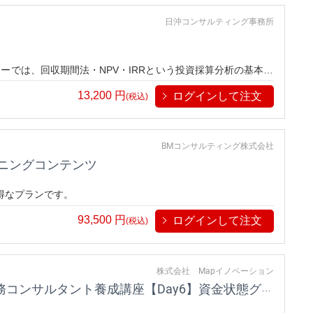
日沖コンサルティング事務所
ーでは、回収期間法・NPV・IRRという投資採算分析の基本と
13,200
円
ログインして注文
(税込)
BMコンサルティング株式会社
ーニングコンテンツ
お得なプランです。
93,500
円
ログインして注文
(税込)
株式会社 Mapイノベーション
新キャッシュフロー経営理論を活用した財務コンサルタント養成講座【Day6】資金状態グラフから見る粉飾と新キャッシュフロー経営理論から見る企業価値評価