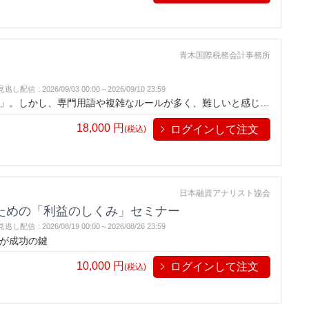
青木国際税務会計事務所
見逃し配信
:
2026/09/03 00:00～
2026/09/10 23:59
」。しかし、専門用語や複雑なルールが多く、難しいと感じる
者でも理解しやすいように、国際税務の基本から実務で役立つ
18,000
円
ログインして注文
ーバル市場での事業展開をスムーズに進めるために、今こそ国
(税込)
日本融資アナリスト協会
ための「利益のしくみ」セミナー
見逃し配信
:
2026/08/19 00:00～
2026/08/26 23:59
が成功の鍵
10,000
円
ログインして注文
(税込)