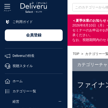
メニュー
＜夏季休業のお知らせ
ご利用ガイド
2026年8月10日（
特長
セミナーのお申込やお
会員登録
承ください。
なお、視聴期間内のセ
視聴
スタイル
TOP
>
カテゴリー一
Deliveruの特長
ホーム
カテゴリーチャ
視聴スタイル
カテゴリ
ホーム
ファイナ
企業
カテゴリー一覧
チャンネル
経営
セミナー