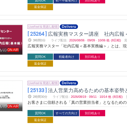
質問OK
初～中級者向け
別日程あり
返金保証
[ 25264 ]
広報実務マスター講座 社内広報＜基
3時間0分
ライブ配信
:
2026/08/06
·
09/09
·
10/06
他
(8日程)
広報実務マスター「社内広報＜基本実務編＞」とは、現
あり)
ON AIR
に最新の手法とその具体的な展開方法をわかりやすく解
ルを知り、社員との多岐にわたるコミュニケーション手
質問OK
初級者向け
別日程あり
は企業が社員に対して社内の情報を共有するために実施
返金保証
めの必要不可欠な手法です。この社内広報を機能させる
ての行動を促します。企業と社員の信頼関係を深め、最
[ 25133 ]
法人営業力高めるための基本姿勢
2時間30分
ライブ配信
:
2026/08/19
·
09/11
·
10/14
他
(8日程)
お客さまに信頼される「真の営業担当者」となるための
あり)
ON AIR
きます
質問OK
すべての方向け
別日程あり
返金保証