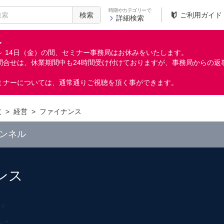
時期やカテゴリーで
検索
ご利用ガイド
詳細検索
＞
月）～ 14日（金）の間、セミナー事務局はお休みをいたします。
問合せは、休業期間中も24時間受け付けておりますが、事務局からの返
ミナーについては、通常通りご視聴を頂く事ができます。
覧
>
経営
>
ファイナンス
ンネル
ンス