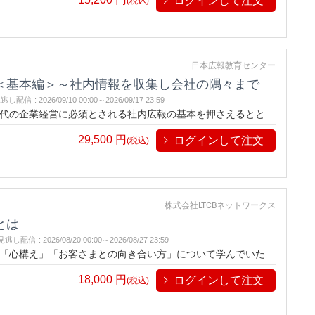
ログインして注文
(税込)
日本広報教育センター
本編＞～社内情報を収集し会社の隅々まで伝達する～
見逃し配信
:
2026/09/10 00:00～
2026/09/17 23:59
代の企業経営に必須とされる社内広報の基本を押さえるととも
説する講座です。従来の社内報などのツールに加え新しいツー
29,500
円
ログインして注文
法を学ぶことで、すぐに実践できるようになります。社内広報
(税込)
する広報活動です。社内のコミュニケーションを円滑にするた
ことで、より社員としての意識を自覚し、その会社の一員とし
終的には企業の組織を強化につながります。
株式会社LTCBネットワークス
とは
見逃し配信
:
2026/08/20 00:00～
2026/08/27 23:59
「心構え」「お客さまとの向き合い方」について学んでいただ
18,000
円
ログインして注文
(税込)