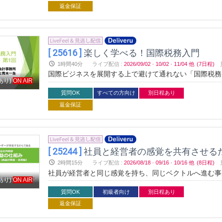
返金保証
[ 25616 ]
楽しく学べる！国際税務入門
1時間40分
ライブ配信
:
2026/09/02
·
10/02
·
11/04
他
(7日程)
国際ビジネスを展開する上で避けて通れない「国際税務
あり)
ON AIR
方も多いのではないでしょうか？本セミナーでは、初心
知識まで、具体的な事例を交えながら解説します。グロ
質問OK
すべての方向け
別日程あり
際税務を楽しく学びましょう！
返金保証
[ 25244 ]
社員と経営者の感覚を共有させる
2時間15分
ライブ配信
:
2026/08/18
·
09/16
·
10/16
他
(8日程)
社員が経営者と同じ感覚を持ち、同じベクトルへ進む事
あり)
ON AIR
質問OK
初級者向け
別日程あり
返金保証