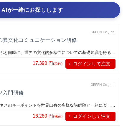
AIが一緒にお探しします
GREEN Co., Ltd.
の異文化コミュニケーション研修
ぶと同時に、世界の文化的多様性についての基礎知識を得るこ
僚とのコミュニケーションの最適解を、世界各地出身の講師陣
17,390
円
ログインして注文
ダイバーシティ、異文化対応の入門プログラムとしても最適で
(税込)
GREEN Co., Ltd.
ツ入門研修
ネスのキーポイントを世界出身の多様な講師陣と一緒に楽しく
するリベラル・アーツ学習体験を提供します。
16,280
円
ログインして注文
(税込)