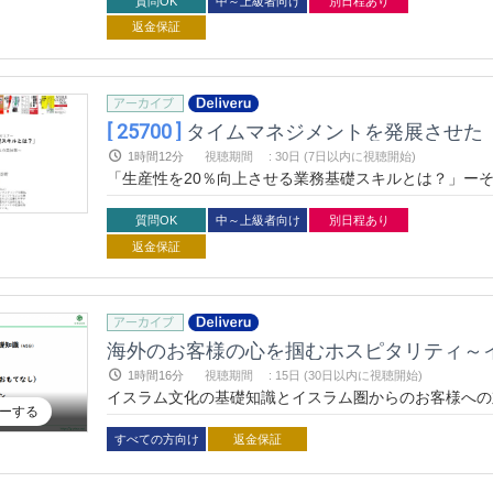
質問OK
中～上級者向け
別日程あり
返金保証
[ 25700 ]
タイムマネジメントを発展させた
1時間12分
視聴期間
:
30日 (7日以内に視聴開始)
「生産性を20％向上させる業務基礎スキルとは？」ー
質問OK
中～上級者向け
別日程あり
返金保証
海外のお客様の心を掴むホスピタリティ～
1時間16分
視聴期間
:
15日 (30日以内に視聴開始)
イスラム文化の基礎知識とイスラム圏からのお客様への
ーする
者は世界人口の24%を占めると言われます。また、世
は、57か国もあります。親日派の人も多くいる地域で
すべての方向け
返金保証
学び、おもてなしをさらにグレードアップさせましょう