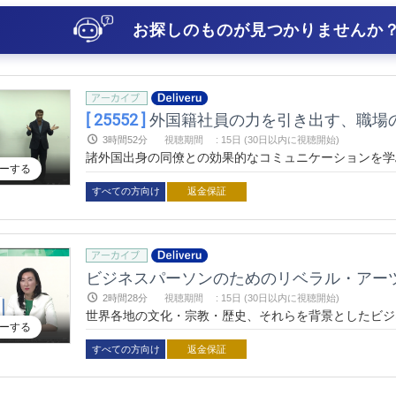
お探しのものが見つかりませんか？
[ 25552 ]
外国籍社員の力を引き出す、職場
3時間52分
視聴期間
:
15日 (30日以内に視聴開始)
諸外国出身の同僚との効果的なコミュニケーションを学
ーする
とができる研修プログラムです。文化的背景の異なる同
とロールプレイ形式で学びます。グローバルマインド、
すべての方向け
返金保証
す。
ビジネスパーソンのためのリベラル・アー
2時間28分
視聴期間
:
15日 (30日以内に視聴開始)
世界各地の文化・宗教・歴史、それらを背景としたビジ
ーする
学べる講座です。ビジネスのインスピレーションに直結
すべての方向け
返金保証