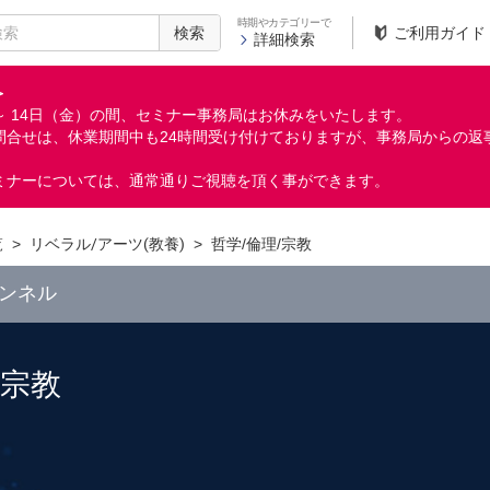
時期やカテゴリーで
検索
ご利用ガイド
詳細検索
＞
月）～ 14日（金）の間、セミナー事務局はお休みをいたします。
問合せは、休業期間中も24時間受け付けておりますが、事務局からの返
ミナーについては、通常通りご視聴を頂く事ができます。
覧
>
リベラル/アーツ(教養)
>
哲学/倫理/宗教
ンネル
/宗教