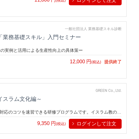
ログインして注文
(税込)
一般社団法人 業務基礎スキル診断
「業務基礎スキル」入門セミナー
その実例と活用による生産性向上の具体策ー
12,000
円
提供終了
(税込)
GREEN Co., Ltd.
イスラム文化編～
対応のコツを速習できる研修プログラムです。イスラム教の信
界197か国のうち、イスラムの教えを暮らしの土台とする国々
9,350
円
ログインして注文
す。イスラム文化圏からお客様をお迎えするための基礎知識を
(税込)
。