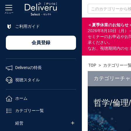
メニュー
＜夏季休業のお知らせ
ご利用ガイド
2026年8月10日（
特長
セミナーのお申込やお
会員登録
承ください。
なお、視聴期間内のセ
視聴
スタイル
TOP
>
カテゴリー一
Deliveruの特長
ホーム
カテゴリーチャ
視聴スタイル
カテゴリ
ホーム
哲学/倫理
企業
カテゴリー一覧
チャンネル
経営
セミナー