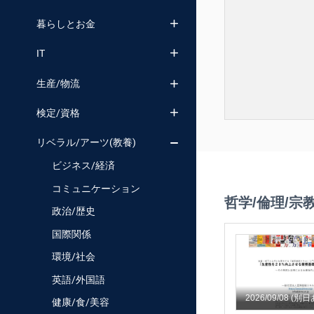
暮らしとお金
IT
生産/物流
検定/資格
リベラル/アーツ(教養)
ビジネス/経済
コミュニケーション
哲学/倫理/宗
政治/歴史
国際関係
環境/社会
英語/外国語
2026/09/08
(別日
健康/食/美容