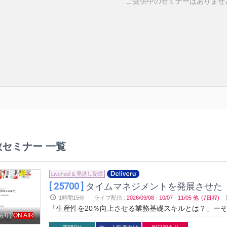
ご提供中のセミナーはありませ
教セミナー 一覧
[ 25700 ]
タイムマネジメントを発展させた
1時間15分
ライブ配信
:
2026/09/08
·
10/07
·
11/05
他
(7日程)
「生産性を20％向上させる業務基礎スキルとは？」ー
あり)
ON AIR