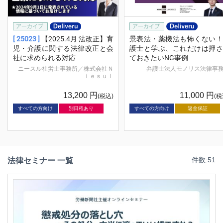
[ 25023 ]
【2025.4月 法改正】育
景表法・薬機法も怖くない！
児・介護に関する法律改正と会
護士と学ぶ、これだけは押さ
社に求められる対応
ておきたいNG事例
ニースル社労士事務所／株式会社Ｎ
弁護士法人モノリス法律事
ｉｅｓｕｌ
13,200
円
11,000
円
(税込)
(税
すべての方向け
別日程あり
すべての方向け
返金保証
法律セミナー 一覧
件数:51