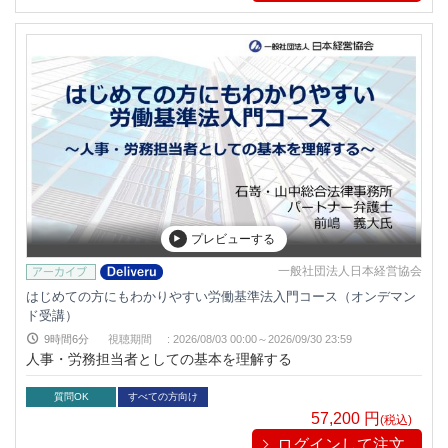
プレビューする
一般社団法人日本経営協会
はじめての方にもわかりやすい労働基準法入門コース（オンデマン
ド受講）
9時間6分
視聴期間
:
2026/08/03 00:00～
2026/09/30 23:59
人事・労務担当者としての基本を理解する
質問OK
すべての方向け
57,200
円
(税込)
ログインして注文