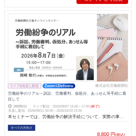
株式会社労働新聞社
労働紛争のリアル～訴訟、労働審判、仮処分、あっせん等手続に着
目して
2時間0分
ライブ配信
:
2026/08/07 15:00～17:00
(終了)
見逃し配信
:
2026/08/21 00:00～
2026/10/19 23:59
本セミナーでは、労働紛争の解決手続について、実際の事例や
現場感覚を交えながら、 ●何を優先すべきなのか ●どの手
続が企業にとって負担が大きいのか ●何をやってはいけない
すべての方向け
のか ●どこで対応を誤ると危険なのか ●社労士・企業担当
8,800
円
(税込)