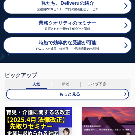
私たち、Deliveruの紹介
業務用WEBセミナー専門の動画配信サービス
業務クオリティのセミナー
厳選された一流の主催会社と講師
時短で効率的な受講が可能
PC/スマホ対応。倍速再生で受講時間50%削減
ピックアップ
人気
新着
ライブ予定
もっと見る