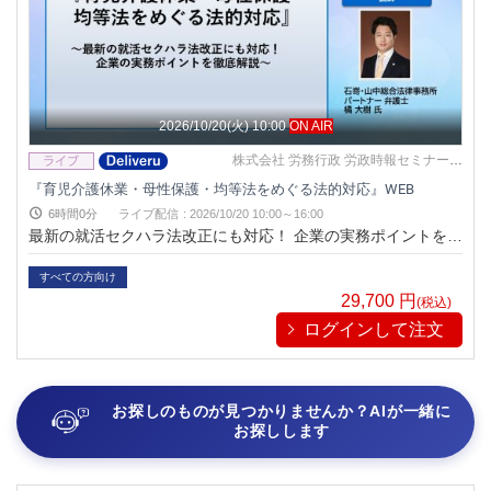
2026/10/20(火) 10:00
ON AIR
株式会社 労務行政 労政時報セミナー事
務局
『育児介護休業・母性保護・均等法をめぐる法的対応』WEB
6時間0分
ライブ配信
:
2026/10/20 10:00～16:00
最新の就活セクハラ法改正にも対応！ 企業の実務ポイントを徹
底解説
すべての方向け
29,700
円
(税込)
ログインして注文
お探しのものが見つかりませんか？AIが一緒に
お探しします