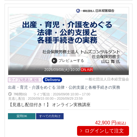
プレビューする
2026/09/08(火) 10:00
ON AIR
一般社団法人日本経営協会
出産・育児・介護をめぐる 法律・公的支援と各種手続きの実務
7時間0分
ライブ配信
:
2026/09/08 10:00～17:00
見逃し配信
:
2026/09/15 00:00～
2026/09/29 23:59
【見逃し配信付き！】 オンライン実務講座
質問OK
すべての方向け
42,900
円
(税込)
ログインして注文