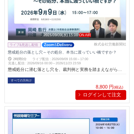
2026/09/09(水) 15:00
ON AIR
株式会社労働新聞社
懲戒処分の落とし穴～その処分、本当に渡っていい橋ですか？
2時間0分
ライブ配信
:
2026/09/09 15:00～17:00
見逃し配信
:
2026/09/16 00:00～
2026/11/23 23:59
懲戒処分に潜む落とし穴を、裁判例と実務を踏まえながら、岡
崎弁護士、川畑弁護士が対談形式で徹底解説します。理論だけ
では終わりません。しかし、単なる経験談だけでも終わりませ
すべての方向け
ん。
8,800
円
(税込)
ログインして注文