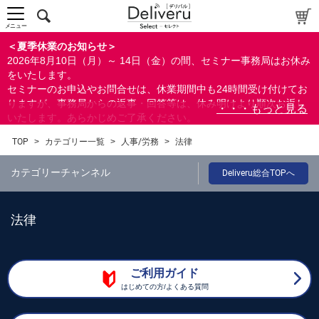
メニュー
＜夏季休業のお知らせ＞
2026年8月10日（月）～ 14日（金）の間、セミナー事務局はお休み
をいたします。
セミナーのお申込やお問合せは、休業期間中も24時間受け付けてお
りますが、事務局からの返事・回答等は、休み明けより順次お返し
いたします。あらかじめご了承ください。
なお、視聴期間内のセミナーについては、通常通りご視聴を頂く事
TOP
>
カテゴリー一覧
>
人事/労務
>
法律
ができます。
カテゴリーチャンネル
Deliveru総合TOPへ
法律
ご利用ガイド
はじめての方/よくある質問