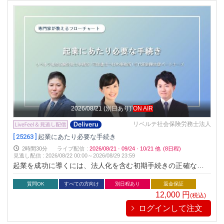
2026/08/21
(別日あり)
ON AIR
リベルテ社会保険労務士法人
[ 25263 ]
起業にあたり必要な手続き
2時間30分
ライブ配信
:
2026/08/21
·
09/24
·
10/21
他
(8日程)
見逃し配信
:
2026/08/22 00:00～
2026/08/29 23:59
起業を成功に導くには、法人化を含む初期手続きの正確な対応
が重要です。本セミナーでは、法人化の利点やリスク、設立フ
ローから税務・司法手続きまでを徹底的に学べます。 創業時に
質問OK
すべての方向け
別日程あり
返金保証
活用できる公的支援制度についても紹介。手続き漏れによるト
12,000
円
(税込)
ラブルを防ぎ、スムーズな事業スタートを目指しましょう。
ログインして注文