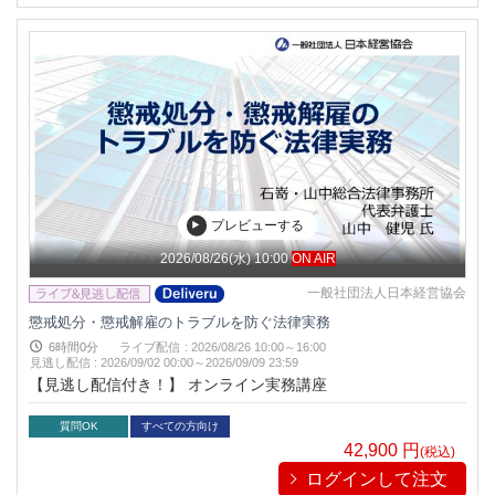
プレビューする
2026/08/26(水) 10:00
ON AIR
一般社団法人日本経営協会
懲戒処分・懲戒解雇のトラブルを防ぐ法律実務
6時間0分
ライブ配信
:
2026/08/26 10:00～16:00
見逃し配信
:
2026/09/02 00:00～
2026/09/09 23:59
【見逃し配信付き！】 オンライン実務講座
質問OK
すべての方向け
42,900
円
(税込)
ログインして注文