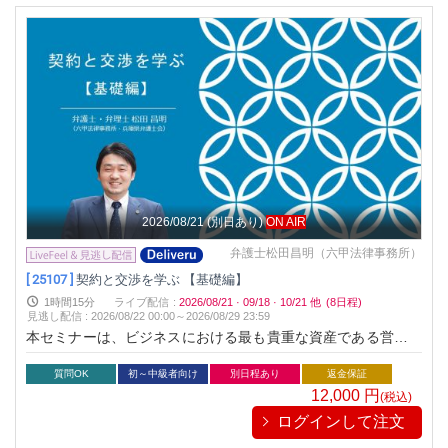
2026/08/21
(別日あり)
ON AIR
弁護士松田昌明（六甲法律事務所）
[ 25107 ]
契約と交渉を学ぶ​ 【基礎編】​
1時間15分
ライブ配信
:
2026/08/21
·
09/18
·
10/21
他
(8日程)
見逃し配信
:
2026/08/22 00:00～
2026/08/29 23:59
本セミナーは、ビジネスにおける最も貴重な資産である営業秘
密を守り、万一の事態にも迅速に対処するための知識を提供し
ます。※本セミナーのライブ配信は、アーカイブ動画を配信す
質問OK
初～中級者向け
別日程あり
返金保証
るものです。
12,000
円
(税込)
ログインして注文