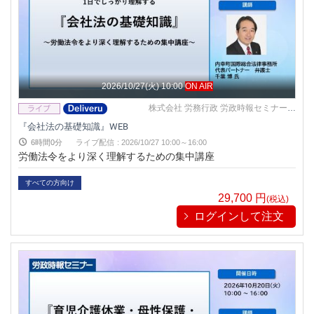
2026/10/27(火) 10:00
ON AIR
株式会社 労務行政 労政時報セミナー事
務局
『会社法の基礎知識』WEB
6時間0分
ライブ配信
:
2026/10/27 10:00～16:00
労働法令をより深く理解するための集中講座
すべての方向け
29,700
円
(税込)
ログインして注文