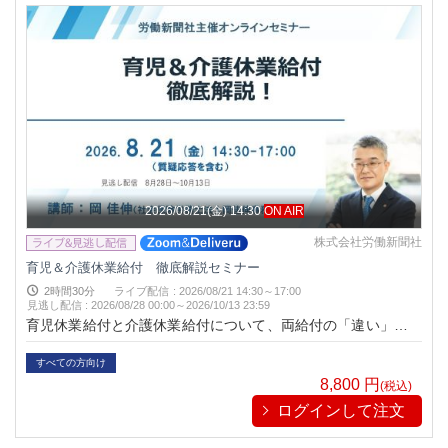
2026/08/21(金) 14:30
ON AIR
株式会社労働新聞社
育児＆介護休業給付 徹底解説セミナー
2時間30分
ライブ配信
:
2026/08/21 14:30～17:00
見逃し配信
:
2026/08/28 00:00～
2026/10/13 23:59
育児休業給付と介護休業給付について、両給付の「違い」を押
さえながら、内部版の疑義解釈や賃金日額の算定、延長や休業
形態により実際に給付を受けられるかどうかも含めて解説いた
すべての方向け
だきます。
8,800
円
(税込)
ログインして注文