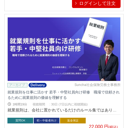
者として何を押さえるべきか を、実務目線で分かりやすく解説
ログインして注文
します。
Suncha社会保険労務士事務所
就業規則を仕事に活かす 若手・中堅社員向け研修 職場で信頼され
るために就業規則の価値を理解する
1時間19分
視聴期間
:
30日 (7日以内に視聴開始)
就業規則は、会社に置かれているだけのルール集ではありませ
ん。迷ったときの判断基準として活用することで、自己判断に
よるトラブルを防ぎ、上司や同僚から信頼される行動につなが
質問OK
初～中級者向け
返金保証
ります。本講座では、若手・中堅社員が就業規則を仕事に活か
22,000
円
(税込)