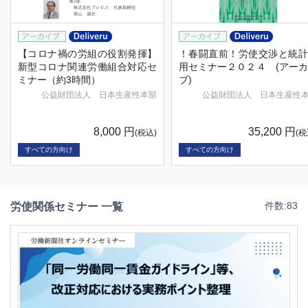
【コロナ禍の労組の役割発揮】
！春闘直前！労使交渉と統計
新型コロナ関連労働組合対応セ
用セミナー２０２４ (アー
ミナー（約3時間）
ブ)
公益財団法人 日本生産性本部
公益財団法人 日本生産性
8,000
円
35,200
円
(税込)
(税
すべての方向け
すべての方向け
労使関係セミナー 一覧
件数:83