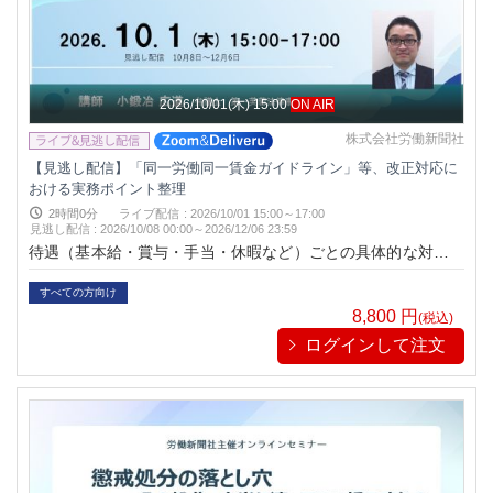
2026/10/01(木) 15:00
ON AIR
株式会社労働新聞社
【見逃し配信】「同一労働同一賃金ガイドライン」等、改正対応に
おける実務ポイント整理
2時間0分
ライブ配信
:
2026/10/01 15:00～17:00
見逃し配信
:
2026/10/08 00:00～
2026/12/06 23:59
待遇（基本給・賞与・手当・休暇など）ごとの具体的な対応ポ
イントから、注目すべき最新裁判例の解説まで、企業が今すぐ
確認・見直すべき実務上の重要ポイントをわかりやすく整理・
すべての方向け
解説いたします。
8,800
円
(税込)
ログインして注文