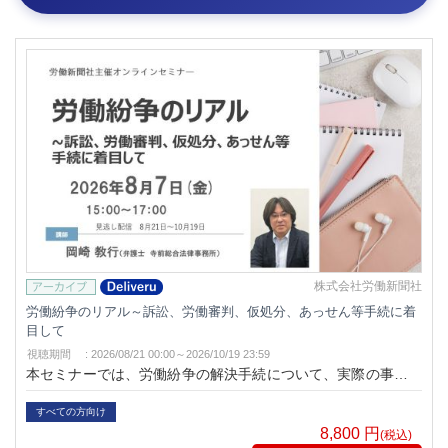
株式会社労働新聞社
労働紛争のリアル～訴訟、労働審判、仮処分、あっせん等手続に着
目して
視聴期間
:
2026/08/21 00:00～
2026/10/19 23:59
本セミナーでは、労働紛争の解決手続について、実際の事例や
現場感覚を交えながら、 ●何を優先すべきなのか ●どの手
続が企業にとって負担が大きいのか ●何をやってはいけない
すべての方向け
のか ●どこで対応を誤ると危険なのか ●社労士・企業担当
8,800
円
(税込)