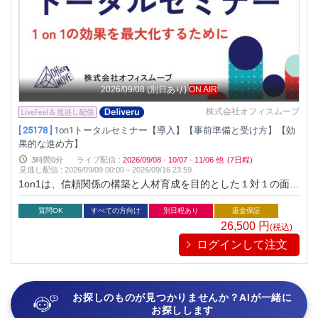
2026/09/08
(別日あり)
ON AIR
株式会社オフィスムーブ
[ 25178 ]
1on1トータルセミナー【導入】【事前準備と受け方】【効
果的な進め方】
3時間0分
ライブ配信
:
2026/09/08
·
10/07
·
11/06
他
(7日程)
見逃し配信
:
2026/09/09 00:00～
2026/09/16 23:59
1on1は、信頼関係の構築と人材育成を目的とした１対１の面談
です。1on1によって主体的に考え、行動する人材を育成するこ
とが可能であり、組織の生産性向上にもつながります。実施側
質問OK
すべての方向け
別日程あり
返金保証
として押さえておきたいポイントをお伝えします。※本セミナ
26,500
円
(税込)
ーのライブ配信は、アーカイブ動画を配信するものです。
ログインして注文
お探しのものが見つかりませんか？AIが一緒に
お探しします