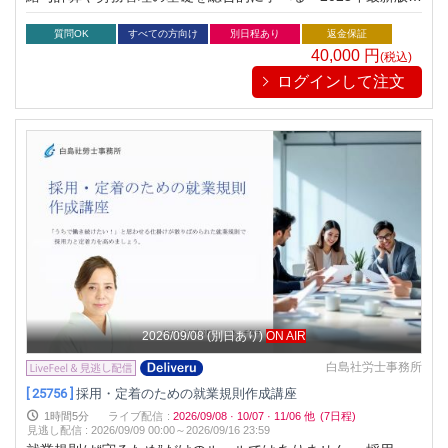
セミナー。ミスを防ぎ、担当者としての自信を高めたい方に最
適な内容です。法改正や実務対応もカバーし、実務にすぐ活か
質問OK
すべての方向け
別日程あり
返金保証
せます。
40,000
円
(税込)
ログインして注文
2026/09/08
(別日あり)
ON AIR
白島社労士事務所
[ 25756 ]
採用・定着のための就業規則作成講座
1時間5分
ライブ配信
:
2026/09/08
·
10/07
·
11/06
他
(7日程)
見逃し配信
:
2026/09/09 00:00～
2026/09/16 23:59