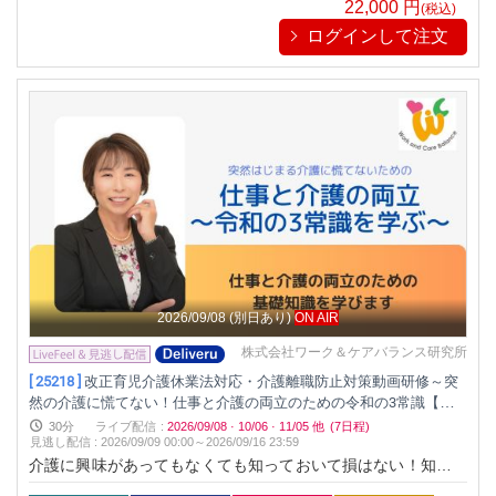
心して働ける職場づくりにつなげる実践方法を学びます。
22,000
円
(税込)
ログインして注文
2026/09/08
(別日あり)
ON AIR
株式会社ワーク＆ケアバランス研究所
[ 25218 ]
改正育児介護休業法対応・介護離職防止対策動画研修～突
然の介護に慌てない！仕事と介護の両立のための令和の3常識【確
認テスト付き】
30分
ライブ配信
:
2026/09/08
·
10/06
·
11/05
他
(7日程)
見逃し配信
:
2026/09/09 00:00～
2026/09/16 23:59
介護に興味があってもなくても知っておいて損はない！知って
るだけで誰かのためになる、それが仕事と介護の両立のための