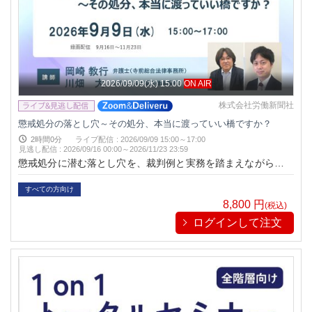
2026/09/09(水) 15:00
ON AIR
株式会社労働新聞社
懲戒処分の落とし穴～その処分、本当に渡っていい橋ですか？
2時間0分
ライブ配信
:
2026/09/09 15:00～17:00
見逃し配信
:
2026/09/16 00:00～
2026/11/23 23:59
懲戒処分に潜む落とし穴を、裁判例と実務を踏まえながら、岡
崎弁護士、川畑弁護士が対談形式で徹底解説します。理論だけ
では終わりません。しかし、単なる経験談だけでも終わりませ
すべての方向け
ん。
8,800
円
(税込)
ログインして注文