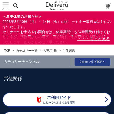
メニュー
＜夏季休業のお知らせ＞
2026年8月10日（月）～ 14日（金）の間、セミナー事務局はお休み
をいたします。
セミナーのお申込やお問合せは、休業期間中も24時間受け付けてお
りますが、事務局からの返事・回答等は、休み明けより順次お返し
いたします。あらかじめご了承ください。
なお、視聴期間内のセミナーについては、通常通りご視聴を頂く事
TOP
>
カテゴリー一覧
>
人事/労務
>
労使関係
ができます。
カテゴリーチャンネル
Deliveru総合TOPへ
労使関係
ご利用ガイド
はじめての方/よくある質問