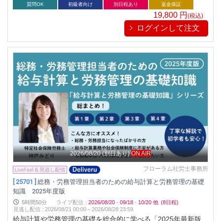
令和の3常識
質問OK
初級者向け
別日程あり
返金保証
19,800
円
(税込)
ログインして注文
2026/08/20
(別日あり)
ON AIR
フローラム社労士事務所
[ 25701 ]
総務・労務管理担当者のための給与計算と労務管理の基礎
知識 2025年度版
5時間50分
ライブ配信
:
2026/08/20
·
09/18
·
10/20
他
(8日程)
見逃し配信
:
2026/08/21 00:00～
2026/08/28 23:59
給与計算や労務管理の基礎を総合的に学べる「2025年最新版」