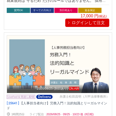
就業規則は“守るため”だけのルールではありません。 採用のミ
スマッチを防ぎ、社員の定着率を高める「攻めの就業規則」こ
そが、今求められています。 この講座で、自社の制度を見直す
質問OK
すべての方向け
別日程あり
返金保証
ヒントを掴みませんか？
17,000
円
(税込)
ログインして注文
2026/08/25
(別日あり)
ON AIR
弁護士松田昌明（六甲法律事務所）
[ 25641 ]
【人事担当者向け】労務入門！法的知識とリーガルマイン
ド
1時間25分
ライブ配信
:
2026/08/25
·
09/25
·
10/23
他
(8日程)