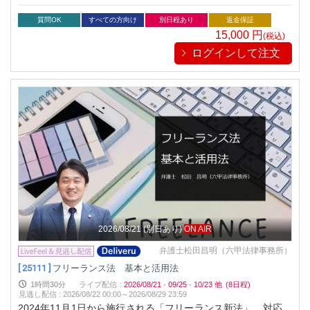
求められる現代。独占禁止法は企業の競争力を左右する重要な
鍵となります。本セミナーでは、体系的な法解説に加え、注目
質問OK
すべての方向け
別日程あり
返金保証
される執行事例や最新の法動向を掘り下げて解説。具体的な事
15,000
円
(税込)
例を通じて、ビジネス環境で活用できる実践的な知識を提供し
ログインして注文
ます。法務担当者や経営層の皆様、ぜひご参加ください。
2026/08/21
(別日あり)
ON AIR
弁護士松田昌明（六甲法律事務所）
[ 25111 ]
フリーランス法 基本と活用法
1時間30分
ライブ配信
:
2026/08/21
·
09/25
·
10/23
他
(8日程)
見逃し配信
:
2026/08/22 00:00～
2026/08/29 23:59
2024年11月1日から施行される「フリーランス新法」、対応の