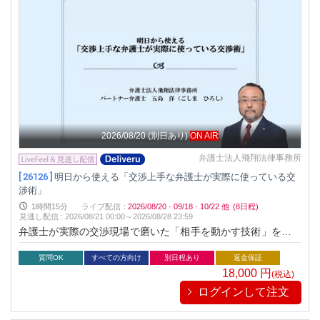
2026/08/20
(別日あり)
ON AIR
弁護士法人飛翔法律事務所
[ 26126 ]
明日から使える「交渉上手な弁護士が実際に使っている交
渉術」
1時間15分
ライブ配信
:
2026/08/20
·
09/18
·
10/22
他
(8日程)
見逃し配信
:
2026/08/21 00:00～
2026/08/28 23:59
弁護士が実際の交渉現場で磨いた「相手を動かす技術」を体系
的に学ぶ実践セミナーです。 ビジネスシーンで応用しやすい汎
用的な交渉術から、クレーム対応や契約交渉に使える高度なテ
質問OK
すべての方向け
別日程あり
返金保証
クニックまで、交渉を成功に導くための要点を具体的に解説。
18,000
円
(税込)
“明日から使える”実践ノウハウが身につきます。
ログインして注文