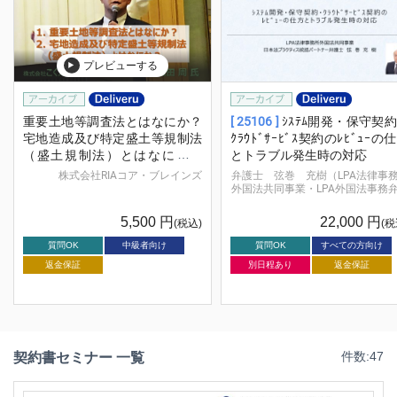
プレビューする
重要土地等調査法とはなにか？
[ 25106 ]
ｼｽﾃﾑ開発・保守契
宅地造成及び特定盛土等規制法
ｸﾗｳﾄﾞｻｰﾋﾞｽ契約のﾚﾋﾞｭｰの
（盛土規制法）とはなにか？
とトラブル発生時の対応
04.8
株式会社RIAコア・ブレインズ
弁護士 弦巻 充樹（LPA法律事
外国法共同事業・LPA外国法事務
士法
5,500
円
22,000
円
(税込)
(税
質問OK
中級者向け
質問OK
すべての方向け
返金保証
別日程あり
返金保証
契約書セミナー 一覧
件数:47