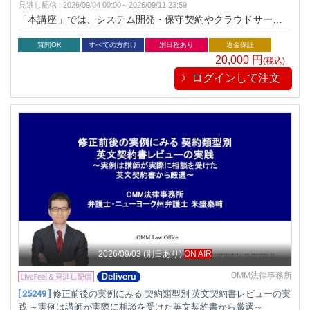
見逃し配信
:
2026/09/04 00:00～
2026/09/11 23:59
「本講座」では、システム開発・保守契約やクラウドサービス
契約のレビュー方法とトラブル対応について学びます。契約の
基礎から実務でのリスクヘッジまでを網羅し、安全な契約運営
質問OK
すべての方向け
別日程あり
返金保証
を目指します。※本セミナーのライブ配信は、アーカイブ動画
20,000
円
(税込)
を配信するものです。
ログインして注文
2026/09/03
(別日あり)
ON AIR
OMM法律事務所
[ 25249 ]
修正前後の実例にみる 契約類型別 英文契約書レビューの実
践 ～実例は講師が実際に相談を受けた英文契約書から厳選～