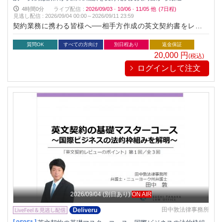
4時間0分
ライブ配信
:
2026/09/03
·
10/06
·
11/05
他
(7日程)
見逃し配信
:
2026/09/04 00:00～
2026/09/11 23:59
契約業務に携わる皆様へ──相手方作成の英文契約書をレビュ
ーする際、何をどのように修正すれば良いか悩んでいません
か？本セミナーでは、講師が実際に相談を受けた英文契約書の
質問OK
すべての方向け
別日程あり
返金保証
修正実例をもとに、契約書レビューの基本から実践的な修正技
20,000
円
(税込)
法までを解説します。実務に直結するスキルを身につけ、業務
ログインして注文
の質と効率を高めましょう。
2026/09/04
(別日あり)
ON AIR
田中敦法律事務所