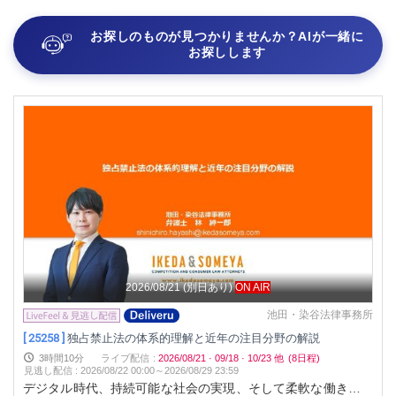
お探しのものが見つかりませんか？AIが一緒に
お探しします
2026/08/21
(別日あり)
ON AIR
池田・染谷法律事務所
[ 25258 ]
独占禁止法の体系的理解と近年の注目分野の解説
3時間10分
ライブ配信
:
2026/08/21
·
09/18
·
10/23
他
(8日程)
見逃し配信
:
2026/08/22 00:00～
2026/08/29 23:59
デジタル時代、持続可能な社会の実現、そして柔軟な働き方が