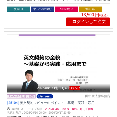
準備はできていますか？同法の認知度はまだ低く、発注者側の
54.5％が法の内容を把握していない現状です。本セミナーで
質問OK
すべての方向け
別日程あり
返金保証
は、法律の全体像から具体的な規制内容、リスク回避のポイン
13,500
円
(税込)
トを解説。業務委託を活用する企業が押さえるべき実務対応力
ログインして注文
を強化し、信頼関係を築くためのノウハウを提供します。
2026/08/07
(別日あり)
ON AIR
田中敦法律事務所
[ 25104 ]
英文契約レビューのポイント～基礎・実践・応用
4時間0分
ライブ配信
:
2026/08/07
·
09/09
·
10/07
他
(8日程)
見逃し配信
:
2026/09/10 00:00～
2026/09/17 23:59