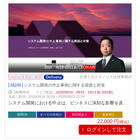
2026/08/18
(別日あり)
ON AIR
弁護士法人モノリス法律事務所
[ 25259 ]
システム開発の中止事例に関する原因と対策
1時間45分
ライブ配信
:
2026/08/18
·
09/15
·
10/13
他
(8日程)
見逃し配信
:
2026/09/16 00:00～
2026/09/23 23:59
システム開発における中止は、ビジネスに深刻な影響を及ぼし
ます。本セミナーでは、開発中止の原因を解明し、そのリスク
を回避するための具体的な対策を学びます。法律面からプロジ
質問OK
すべての方向け
別日程あり
返金保証
ェクト管理まで、実例を交え分かりやすく解説します。これか
22,000
円
(税込)
らのプロジェクト成功に役立つ知識を一緒に身につけましょ
ログインして注文
う。