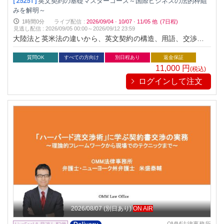
[ 25251 ]
英文契約の基礎マスターコース～国際ビジネスの法的枠組
みを解明～
1時間0分
ライブ配信
:
2026/09/04
·
10/07
·
11/05
他
(7日程)
見逃し配信
:
2026/09/05 00:00～
2026/09/12 23:59
大陸法と英米法の違いから、英文契約の構造、用語、交渉テク
ニックまで
質問OK
すべての方向け
別日程あり
返金保証
11,000
円
(税込)
ログインして注文
2026/08/07
(別日あり)
ON AIR
OMM法律事務所