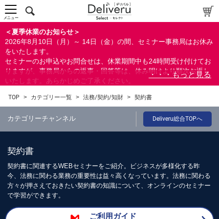
メニュー
＜夏季休業のお知らせ＞
2026年8月10日（月）～ 14日（金）の間、セミナー事務局はお休み
をいたします。
セミナーのお申込やお問合せは、休業期間中も24時間受け付けてお
りますが、事務局からの返事・回答等は、休み明けより順次お返し
いたします。あらかじめご了承ください。
なお、視聴期間内のセミナーについては、通常通りご視聴を頂く事
TOP
>
カテゴリー一覧
>
法務/契約/知財
>
契約書
ができます。
カテゴリーチャンネル
Deliveru総合TOPへ
契約書
契約書に関連するWEBセミナーをご紹介。ビジネスが多様化する昨
今、法務に関わる業務の重要性は益々高くなっています。法務に関わる
方々が押さえておきたい契約書の知識について、オンラインのセミナー
で学習ができます。
ご利用ガイド