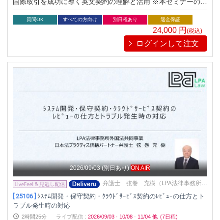
国際取引を成功に導く英文契約の理解と活用 ※本セミナーのラ
イブ配信は、アーカイブ動画を配信するものです。
質問OK
すべての方向け
別日程あり
返金保証
24,000
円
(税込)
ログインして注文
2026/09/03
(別日あり)
ON AIR
弁護士 弦巻 充樹（LPA法律事務所外
国法共同事業・LPA外国法事務弁護士法
[ 25106 ]
ｼｽﾃﾑ開発・保守契約・ｸﾗｳﾄﾞｻｰﾋﾞｽ契約のﾚﾋﾞｭｰの仕方とト
人）
ラブル発生時の対応
2時間25分
ライブ配信
:
2026/09/03
·
10/08
·
11/04
他
(7日程)