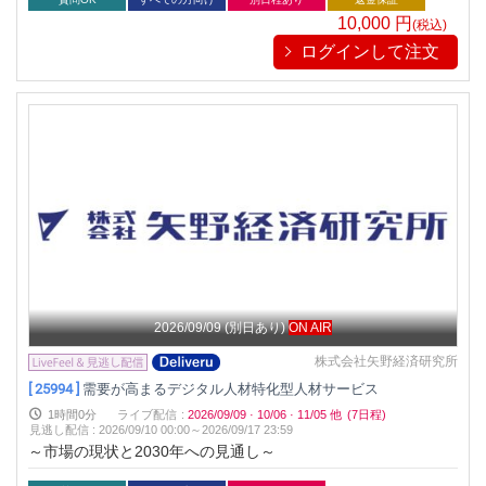
交えながら、解説する
10,000
円
(税込)
ログインして注文
2026/09/09
(別日あり)
ON AIR
株式会社矢野経済研究所
[ 25994 ]
需要が高まるデジタル人材特化型人材サービス
1時間0分
ライブ配信
:
2026/09/09
·
10/06
·
11/05
他
(7日程)
見逃し配信
:
2026/09/10 00:00～
2026/09/17 23:59
～市場の現状と2030年への見通し～