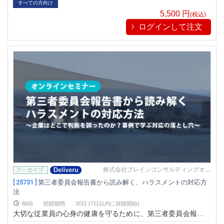
すべての方向け
5,500
円
(税込)
ログインして注文
株式会社ブレインコンサルティングオフ
ィス
[ 25731 ]
第三者委員会報告書から読み解く、ハラスメントの対応方
法
60分
視聴期間
:
30日 (7日以内に視聴開始)
大切な従業員の心身の健康を守るために、第三者委員会報告書
をもとにした判例をテーマに企業の判断ミスを徹底検証！