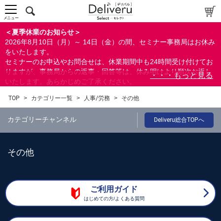
メニュー
＜夏季休業のお知らせ＞
2026年8月10日（月）～ 14日（金）の間、セミナー事務局はお休み
をいたします。
セミナーのお申込やお問合せは、休業期間中も24時間受け付けてお
りますが、事務局からの返事・回答等は、休み明けより順次お返し
いたします。あらかじめご了承ください。
なお、視聴期間内のセミナーについては、通常通りご視聴を頂く事
TOP
>
カテゴリー一覧
>
人事/労務
>
その他
ができます。
カテゴリーチャンネル
Deliveru総合TOPへ
その他
ご利用ガイド
はじめての方/よくある質問