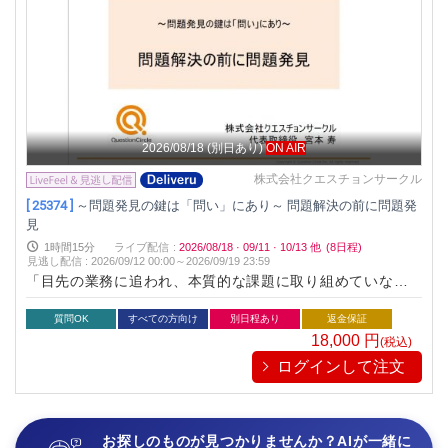
2026/08/18
(別日あり)
ON AIR
株式会社クエスチョンサークル
[ 25374 ]
～問題発見の鍵は「問い」にあり～ 問題解決の前に問題発
見
1時間15分
ライブ配信
:
2026/08/18
·
09/11
·
10/13
他
(8日程)
見逃し配信
:
2026/09/12 00:00～
2026/09/19 23:59
「目先の業務に追われ、本質的な課題に取り組めていない」
「与えられた問題の解決は得意だが、自ら課題設定できてな
い」そんな声を伺います。本講座では、問題の発見に有効な問
質問OK
すべての方向け
別日程あり
返金保証
いのアプローチについて考察します。
18,000
円
(税込)
ログインして注文
お探しのものが見つかりませんか？AIが一緒に