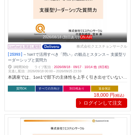
2026/08/18
(別日あり)
ON AIR
株式会社クエスチョンサークル
[ 25393 ]
～1on1で活用すべき「問い」の観点とスタンス～ 支援型リ
ーダーシップと質問力
1時間30分
ライブ配信
:
2026/08/18
·
09/17
·
10/14
他
(8日程)
見逃し配信
:
2026/09/18 00:00～
2026/09/25 23:59
本講座では、1on1で部下の主体性を上手く引き出せていない、
顧客の抱える真の問題が何かがわからない、質問力が弱いなど
でお悩みの方向けに、支援型リーダーシップやその手段として
質問OK
すべての方向け
別日程あり
返金保証
有効な質問力について考察します。
18,000
円
(税込)
ログインして注文