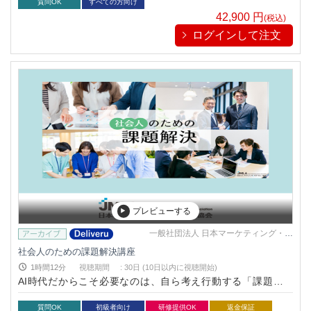
質問OK
すべての方向け
42,900
円
(税込)
ログインして注文
プレビューする
一般社団法人 日本マーケティング・リ
テラシー協会
社会人のための課題解決講座
1時間12分
視聴期間
:
30日 (10日以内に視聴開始)
AI時代だからこそ必要なのは、自ら考え行動する「課題解決
力」。主体的に課題を捉え行動できる力を70分で鍛える‼
質問OK
初級者向け
研修提供OK
返金保証