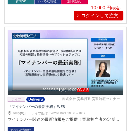
質問OK
すべての方向け
別日程あり
10,000
円
(税込)
ログインして注文
2026/08/21(金) 10:00
ON AIR
株式会社 労務行政 労政時報セミナー事
務局
『マイナンバーの最新実務』WEB
6時間0分
ライブ配信
:
2026/08/21 10:00～16:00
マイナンバー関連の最新情報をご提供！実務担当者の定期研修
にも最適です
すべての方向け