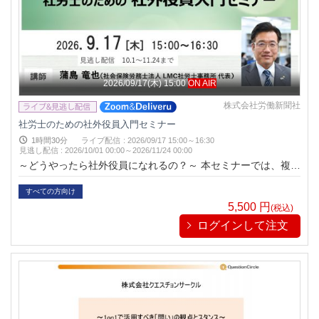
2026/09/17(木) 15:00
ON AIR
株式会社労働新聞社
社労士のための社外役員入門セミナー
1時間30分
ライブ配信
:
2026/09/17 15:00～16:30
見逃し配信
:
2026/10/01 00:00～
2026/11/24 00:00
～どうやったら社外役員になれるの？～ 本セミナーでは、複数
社の社外役員を務めている蒲島社労士に社外役員について解説
いただきます。
すべての方向け
5,500
円
(税込)
ログインして注文