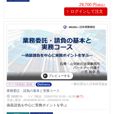
29,700
円
(税込)
ログインして注文
プレビューする
一般社団法人日本経営協会
業務委託・請負の基本と実務コース
5時間7分
ライブ配信
:
2026/07/30 10:00～16:30
(終了)
見逃し配信
:
2026/08/06 00:00～
2026/08/20 23:59
偽装請負を中心に実務ポイントを学ぶ