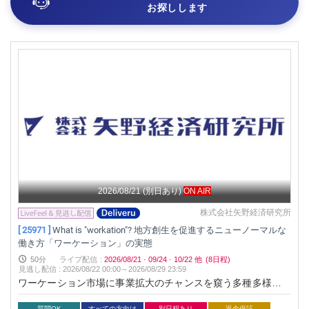
お探しします
2026/08/21
(別日あり)
ON AIR
株式会社矢野経済研究所
[ 25971 ]
What is "workation"? 地方創生を促進するニューノーマルな
働き方「ワーケーション」の実態
50分
ライブ配信
:
2026/08/21
·
09/24
·
10/22
他
(8日程)
見逃し配信
:
2026/08/22 00:00～
2026/08/29 23:59
ワーケーション市場に事業拡大のチャンスを窺う多種多様なス
テークホルダーたちの動向を中心に、地域活性化という観点を
質問OK
すべての方向け
別日程あり
返金保証