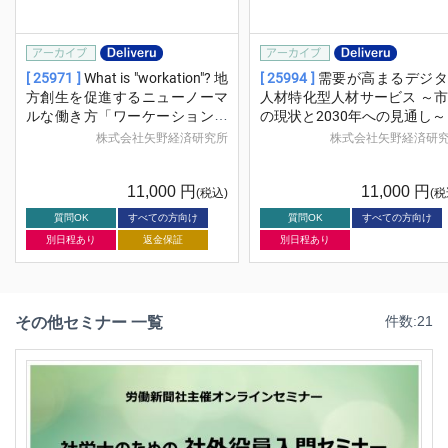
[ 25971 ]
What is "workation"? 地
[ 25994 ]
需要が高まるデジタ
方創生を促進するニューノーマ
人材特化型人材サービス ～
ルな働き方「ワーケーション」
の現状と2030年への見通し～
の実態
株式会社矢野経済研究所
株式会社矢野経済研
11,000
円
11,000
円
(税込)
(税
質問OK
すべての方向け
質問OK
すべての方向け
別日程あり
返金保証
別日程あり
その他セミナー 一覧
件数:21