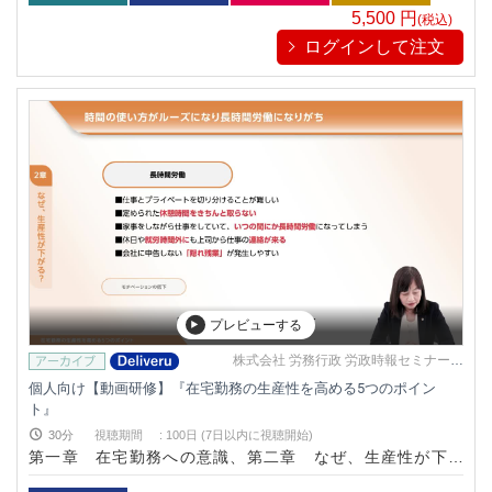
5,500
円
(税込)
ログインして注文
プレビューする
株式会社 労務行政 労政時報セミナー事
務局
個人向け【動画研修】『在宅勤務の生産性を高める5つのポイン
ト』
30分
視聴期間
:
100日 (7日以内に視聴開始)
第一章 在宅勤務への意識、第二章 なぜ、生産性が下が
る？、第三章 生産性向上のポイント