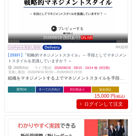
プレビューする
2026/08/18
(別日あり)
ON AIR
NK総研
[ 25331 ]
『戦略的マネジメントスタイル』～ 手段としてマネジメン
トスタイルを意識していますか？ ～
2時間30分
ライブ配信
:
2026/08/18
·
09/15
·
10/14
他
(8日程)
見逃し配信
:
2026/09/16 00:00～
2026/09/23 23:59
組織をマネジメントする上でマネジメントスタイルを手段とし
て使いこなす。知識はあっても実際に使いこなすのは容易では
ありません。そんなマネジメントスタイルをシンプルに３つに
質問OK
すべての方向け
別日程あり
返金保証
絞り、ハイブリッドで効果的に使いこなすためのポイントをお
15,000
円
(税込)
伝えします
ログインして注文