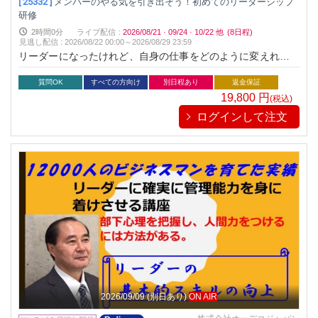
[ 25332 ]
メンバーのやる気を引き出そう！初めてのリーダーシップ
研修
2時間0分
ライブ配信
:
2026/08/21
·
09/24
·
10/22
他
(8日程)
見逃し配信
:
2026/08/22 00:00～
2026/08/29 23:59
リーダーになったけれど、自身の仕事をどのように変えればい
いのかよく分からない、自分らしいリーダーシップを発揮して
いきたいというあなたに、チームとしての結果を出すリーダー
質問OK
すべての方向け
別日程あり
返金保証
に成長していくためのポイントを３つに絞ってお伝えします。
19,800
円
(税込)
ログインして注文
2026/09/09
(別日あり)
ON AIR