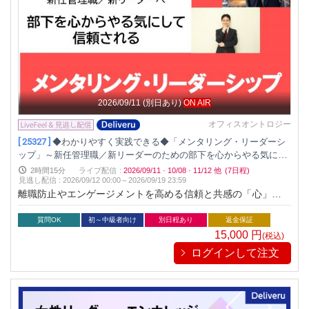
2026/09/11
(別日あり)
ON AIR
オフィスオントロジー
[ 25327 ]
◆わかりやすく実践できる◆「メンタリング・リーダーシ
ップ」～新任管理職／新リーダーのための部下を心からやる気にし
て信頼されるリーダーシップ
2時間15分
ライブ配信
:
2026/09/11
·
10/08
·
11/12
他
(7日程)
見逃し配信
:
2026/09/12 00:00～
2026/09/19 23:59
離職防止やエンゲージメントを高める信頼と共感の「心」のリ
ーダーシップを学びませんか？ リーダーへの考え方を変えるだ
けで、部下はやる気に変わり、部やチームが心でつながりまと
質問OK
初～中級者向け
別日程あり
返金保証
まっていきます
15,000
円
(税込)
ログインして注文