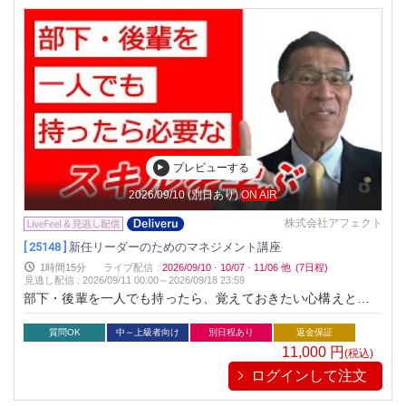
プレビューする
2026/09/10
(別日あり)
ON AIR
株式会社アフェクト
[ 25148 ]
新任リーダーのためのマネジメント講座
1時間15分
ライブ配信
:
2026/09/10
·
10/07
·
11/06
他
(7日程)
見逃し配信
:
2026/09/11 00:00～
2026/09/18 23:59
部下・後輩を一人でも持ったら、覚えておきたい心構えと必要
なスキル ※本セミナーのライブ配信は、アーカイブ動画を配
信するものです。
質問OK
中～上級者向け
別日程あり
返金保証
11,000
円
(税込)
ログインして注文