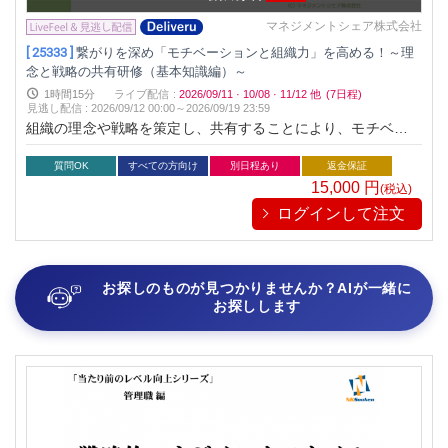
マネジメントシェア株式会社
[ 25333 ]
繋がりを深め「モチベーションと組織力」を高める！～理
念と戦略の共有研修（基本知識編）～
1時間15分
ライブ配信
:
2026/09/11
·
10/08
·
11/12
他
(7日程)
見逃し配信
:
2026/09/12 00:00～
2026/09/19 23:59
組織の理念や戦略を策定し、共有することにより、モチベーシ
ョン（仕事の意義の理解・エンゲージメント）や、組織力（一
体感・チームワーク）を高めるための技法を習得します。
質問OK
すべての方向け
別日程あり
返金保証
15,000
円
(税込)
ログインして注文
お探しのものが見つかりませんか？AIが一緒に
お探しします