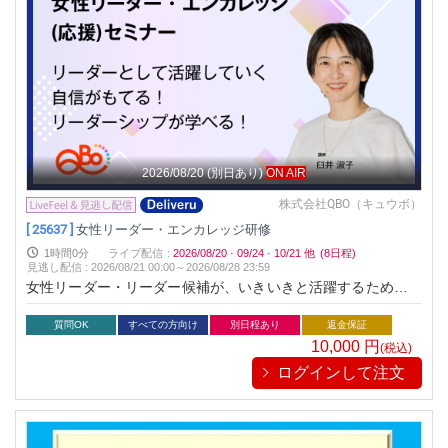
2026/08/20
(別日あり)
ON AIR
株式会社QBO（キュウボ）
[ 25637 ]
女性リーダー・エンカレッジ研修
1時間0分
ライブ配信
:
2026/08/20
·
09/24
·
10/21
他
(8日程)
見逃し配信
:
2026/08/21 00:00～
2026/08/28 23:59
女性リーダー・リーダー候補が、いきいきと活躍するためのリ
ーダーシップについて学びます
質問OK
すべての方向け
別日程あり
返金保証
10,000
円
(税込)
ログインして注文