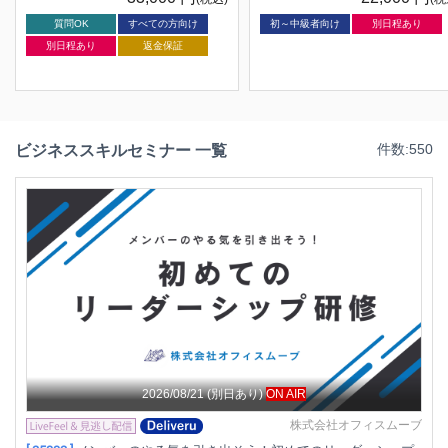
質問OK
すべての方向け
初～中級者向け
別日程あり
別日程あり
返金保証
ビジネススキルセミナー 一覧
件数:550
2026/08/21
(別日あり)
ON AIR
株式会社オフィスムーブ