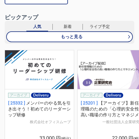
ピックアップ
人気
新着
ライブ予定
もっと見る
[ 25332 ]
メンバーのやる気を引
[ 25201 ]
【アーカイブ】新任
き出そう！初めてのリーダーシ
理職のための「心理的安全性
ップ研修
高い職場の作り方とマネジメ
ト」
株式会社オフィスムーブ
一般社団法人企業研
33,000
円
22,000
円
(税込)
(税