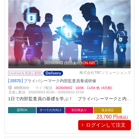
2026/09/02
(別日あり)
ON AIR
株式会社TBCソリューションズ
[ 25570 ]
プライバシーマーク内部監査員養成研修
4時間30分
ライブ配信
:
2026/09/02
·
10/06
·
11/04
他
(4日程)
見逃し配信
:
2026/09/03 00:00～
2026/09/10 23:59
1日で内部監査員の基礎を学ぶ！ プライバシーマークと内部
監査の基本を知りたい方のための1日コースです！
質問OK
すべての方向け
別日程あり
返金保証
23,760
円
(税込)
ログインして注文