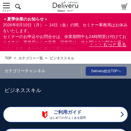
メニュー
＜夏季休業のお知らせ＞
2026年8月10日（月）～ 14日（金）の間、セミナー事務局はお休み
をいたします。
セミナーのお申込やお問合せは、休業期間中も24時間受け付けてお
りますが、事務局からの返事・回答等は、休み明けより順次お返し
いたします。あらかじめご了承ください。
なお、視聴期間内のセミナーについては、通常通りご視聴を頂く事
TOP
>
カテゴリー一覧
>
ビジネススキル
ができます。
カテゴリーチャンネル
Deliveru総合TOPへ
ビジネススキル
ご利用ガイド
はじめての方/よくある質問