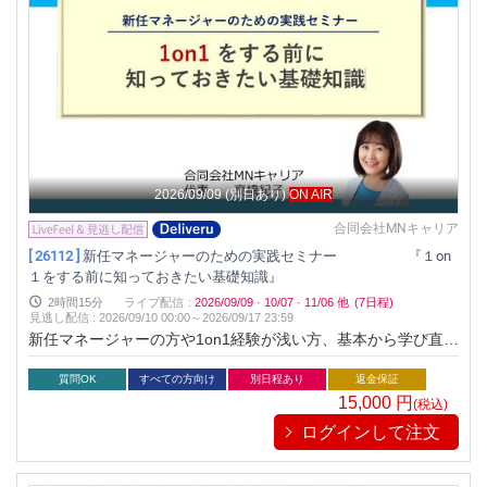
2026/09/09
(別日あり)
ON AIR
合同会社MNキャリア
[ 26112 ]
新任マネージャーのための実践セミナー 『１on
１をする前に知っておきたい基礎知識』
2時間15分
ライブ配信
:
2026/09/09
·
10/07
·
11/06
他
(7日程)
見逃し配信
:
2026/09/10 00:00～
2026/09/17 23:59
新任マネージャーの方や1on1経験が浅い方、基本から学び直し
たい方向けの実践セミナーです。1on1を行うために必ず身につ
けておきたいマインドから、すぐに使える具体的なスキル、事
質問OK
すべての方向け
別日程あり
返金保証
例解説まで、この動画でトータルに学べます。次世代人材育成
15,000
円
(税込)
に欠かせない「個別支援＝1on1」の実践力を身につけて、部下
ログインして注文
のモチベーションアップに活かしましょう。