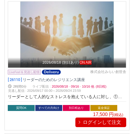
2026/08/18
(別日あり)
ON AIR
株式会社みらい創世舎
[ 26110 ]
リーダーのためのレジリエンス講座
2時間0分
ライブ配信
:
2026/08/18
·
09/16
·
10/16
他
(8日程)
見逃し配信
:
2026/09/17 00:00～
2026/09/24 23:59
リーダーとして人的なストレスを抱えている人に対し、①自ら
をマネジメントする手法（セルフマネジメント）を学び、②実
際に実践することで、③自らのレジリエンス（復元力）を高め
質問OK
すべての方向け
別日程あり
返金保証
てもらう講座です。
17,500
円
(税込)
ログインして注文