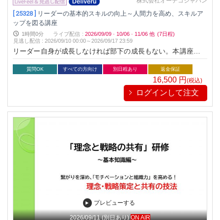
株式会社オーデコジャパン
[ 25328 ]
リーダーの基本的スキルの向上～人間力を高め、スキルア
ップを図る講座
1時間0分
ライブ配信
:
2026/09/09
·
10/06
·
11/06
他
(7日程)
見逃し配信
:
2026/09/10 00:00～
2026/09/17 23:59
リーダー自身が成長しなければ部下の成長もない。本講座はリ
ーダーが成長するためにすべきことを自己管理の観点より掘り
下げて行く講座
質問OK
すべての方向け
別日程あり
返金保証
16,500
円
(税込)
ログインして注文
プレビューする
2026/09/11
(別日あり)
ON AIR