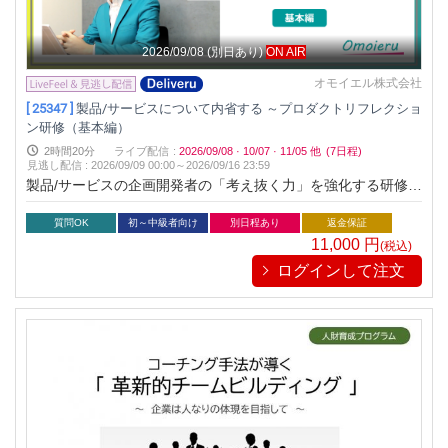
2026/09/08
(別日あり)
ON AIR
オモイエル株式会社
[ 25347 ]
製品/サービスについて内省する ～プロダクトリフレクショ
ン研修（基本編）
2時間20分
ライブ配信
:
2026/09/08
·
10/07
·
11/05
他
(7日程)
見逃し配信
:
2026/09/09 00:00～
2026/09/16 23:59
製品/サービスの企画開発者の「考え抜く力」を強化する研修で
す。製品/サービスに関するニーズ・シーズについての思考を可
視化し、コンセプトについて深く内省（振り返り）ができるよ
質問OK
初～中級者向け
別日程あり
返金保証
うになります。
11,000
円
(税込)
ログインして注文