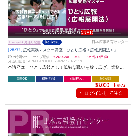
機を想定して準備し、万が一、危機が起こった際は迅速に対応
し、ダメージを最小限にするのが危機管理広報です。本講座
は、危機管理広報の基本をマスターする講座です。広報担当者
はもちろん企業経営者を対象としています。
2026/09/08
(別日あり)
ON AIR
日本広報教育センター
[ 25272 ]
広報実務マスター講座「ひとり広報＜広報展開法＞」
6時間5分
ライブ配信
:
2026/09/08
·
10/09
·
11/06
他
(7日程)
見逃し配信
:
2026/09/09 00:00～
2026/09/16 23:59
本講座は、ひとり広報として孤独な戦いを繰り広げ、業務の質
と量の両面でハードな挑戦をしている方々を対象としていま
す。ひとり広報が成功するための効果的な戦略と、具体的な実
質問OK
初級者向け
別日程あり
返金保証
施方法を分かりやすく解説しています。ひとり広報で成功する
38,000
円
(税込)
ためのノウハウを確実に身につけることができます。 具体的な
ログインして注文
講座内容としては、広報の基本業務とその職務分析を確認し、
ひとり広報が業務を遂行する上で必要な前提条件を整理しま
す。ひとり広報の展開においては、3つの基本パターンを紹介
し、それぞれのパターンにおいて自社が採るべき施策を検証し
ていきます。さらに、成功したひとり広報の事例を学びなが
ら、自社に適用できるヒントを見つけ出すことも重要な要素と
なります。最後に、ひとり広報における注意事項を説明し、す