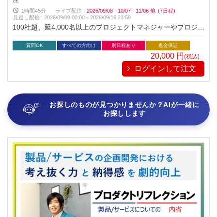
1時間45分
ライブ配信
:
2026/09/08
·
10/07
·
11/06
他
(7日程)
見逃し配信
:
2026/09/09 00:00～
2026/09/16 23:59
100社超、延4,000名以上のプロジェクトマネジャーやプロジェ
クトメンバーに "リアルな現場のプロジェクトマネジメント教
育" を行った現役米国PMI認定PMP®︎ホルダーの人気講師が、
質問OK
すべての方向け
別日程あり
返金保証
「知る」だけでなく「出来る」状態まで導くことに拘って開
20,000
円
(税込)
発・監修した大好評のオンライン講座です。
ログインして注文
お探しのものが見つかりませんか？AIが一緒に
お探しします