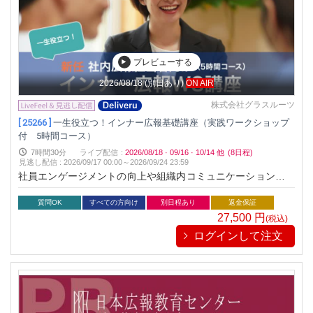
様々な成果を得ています。まだ本格的に広報に取り組んでいる
企業が少ない今だからこそ、広報の本格的展開に取り組むチャ
ンスと言えるでしょう。「B to B企業広報」においても多数の
指導実績のある一流広報コンサルタントがマル秘ともいえるそ
のノウハウを余すことなくレクチャーし、そのメソッドを約5
プレビューする
時間（２倍速で２．５時間）の速習で習得できる貴重な講座で
2026/08/18
(別日あり)
ON AIR
す。この講座を受講することで、明日からB to B企業でも成果
を上げることが可能となります。
株式会社グラスルーツ
[ 25266 ]
一生役立つ！インナー広報基礎講座（実践ワークショップ
付 5時間コース）
7時間30分
ライブ配信
:
2026/08/18
·
09/16
·
10/14
他
(8日程)
見逃し配信
:
2026/09/17 00:00～
2026/09/24 23:59
社員エンゲージメントの向上や組織内コミュニケーションに対
する課題意識が高まっています。インターナルコミュニケーシ
ョンは社員マインドの課題解決です。課題解決型によるコンテ
質問OK
すべての方向け
別日程あり
返金保証
ンツ企画立案を実践的に学びます。
27,500
円
(税込)
ログインして注文