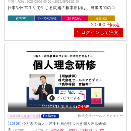
見逃し配信
:
2026/09/09 00:00～
2026/09/16 23:59
仕事や日常生活で生じる問題の根本原因は、当事者間のコミュ
ニケーション能力です。仕事で成果をあげ、よりよい人生を送
るため、コミュニケーション能力を高めましょう。自分の話す
質問OK
すべての方向け
別日程あり
返金保証
力、聴く力を磨き、レベルアップしてください。
20,000
円
(税込)
ログインして注文
プレビューする
2026/08/18
(別日あり)
ON AIR
株式会社セールスアカデミー
[ 25153 ]
今どきの新人、若手社員が持つべき個人理念研修
1時間0分
ライブ配信
:
2026/08/18
·
09/17
·
10/16
他
(8日程)