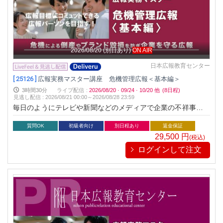
2026/08/20
(別日あり)
ON AIR
日本広報教育センター
[ 25126 ]
広報実務マスター講座 危機管理広報＜基本編＞
3時間30分
ライブ配信
:
2026/08/20
·
09/24
·
10/20
他
(8日程)
見逃し配信
:
2026/08/21 00:00～
2026/08/28 23:59
毎日のようにテレビや新聞などのメディアで企業の不祥事や批
判を目にします。現代社会では企業は様々な危機にさらされて
います。危機が生じた際、対応を一つでも誤れば、多くのメデ
質問OK
初級者向け
別日程あり
返金保証
ィアから長期にわたりバッシングを受け、企業経営に大きなダ
29,500
円
(税込)
メージを受けます。最悪なケースでは倒産や廃業に追い込まれ
ログインして注文
ることもあります。ここ数年の出来事を思い出しただけでも、
その事例は数え上げるときりが無いと思います。そのため危機
管理広報は、企業経営において必須と言われています。広報を
先進的に展開している企業は、企業認知度を高めるなど積極的
にブランディングを広報で推し進めている一方で、危機管理広
報の準備を万全にしています。長い年月をかけて着実に築き上
げたブランドも一回の危機対応を誤れば一瞬で崩壊してしまう
ことを熟知しているからです。少しでも生じる可能性がある危