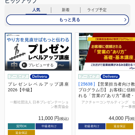
ピックアップ
人気
新着
ライブ予定
もっと見る
プレビューする
プレゼンレベルアップ講座
[ 25638 ]
【営業担当者向け教
2026【中級】
プログラム①】 お客様に信
れる「営業の“あり方”基礎
本講座」
一般社団法人 日本プレゼンテーショ
アクチャーコンサルティング 
ン教育協会
ナー事
11,000
円
44,000
円
(税込)
(税
質問OK
中級者向け
初級者向け
返金保証
返金保証