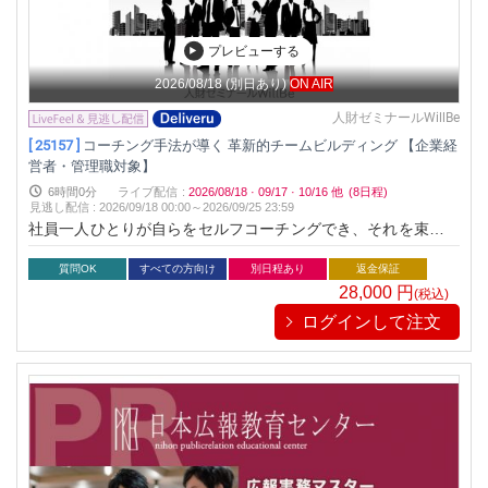
プレビューする
2026/08/18
(別日あり)
ON AIR
人財ゼミナールWillBe
[ 25157 ]
コーチング手法が導く 革新的チームビルディング 【企業経
営者・管理職対象】
6時間0分
ライブ配信
:
2026/08/18
·
09/17
·
10/16
他
(8日程)
見逃し配信
:
2026/09/18 00:00～
2026/09/25 23:59
社員一人ひとりが自らをセルフコーチングでき、それを束ねる
管理職もコーチ型リーダーへと変わります。結果、組織全体が
主体者意識の高いワンチームとなり、元気で活力ある生産性の
質問OK
すべての方向け
別日程あり
返金保証
高い組織集団に変貌いただきます。
28,000
円
(税込)
ログインして注文