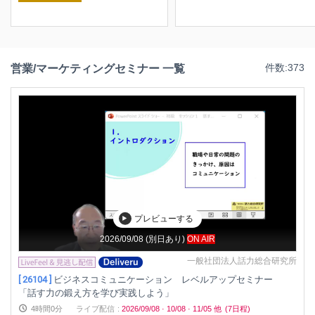
営業/マーケティングセミナー 一覧
件数:373
プレビューする
2026/09/08
(別日あり)
ON AIR
一般社団法人話力総合研究所
[ 26104 ]
ビジネスコミュニケーション レベルアップセミナー
「話す力の鍛え方を学び実践しよう」
4時間0分
ライブ配信
:
2026/09/08
·
10/08
·
11/05
他
(7日程)