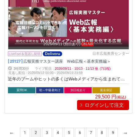
2026/09/11
(別日あり)
ON AIR
日本広報教育センター
[ 25127 ]
広報実務マスター講座 Web広報＜基本実務編＞
3時間30分
ライブ配信
:
2026/09/11
·
10/13
·
11/13
他
(7日程)
見逃し配信
:
2026/09/12 00:00～
2026/09/19 23:59
近年のブームやヒットの多くはWebメディアから生まれている
といっても過言ではありません。Webメディアを駆使し広報P
Rを展開すれば、自社の商品やサービス、イベントを瞬時に拡
質問OK
初～中級者向け
別日程あり
返金保証
散し、日本国民全体に知ってもらうことが可能です。このWeb
29,500
円
(税込)
メディアへ無限大の掲載を獲得する手法が「Web広報」です。
ログインして注文
Web広報は実はテレビ、新聞、雑誌などの既存メディアに比べ
て、掲載を獲得することは容易です。既存メディアよりもメデ
ィアの数が多く、幅白い情報を取り扱っているからです。この
情報を拡散させる有効な手段であるWeb広報を展開しない手は
ありません。では、どのように展開するのでしょうか？Web広
1
2
3
4
5
6
7
8
9
報は、従来の広報スキルに加え特殊なリリースの作成、独特な