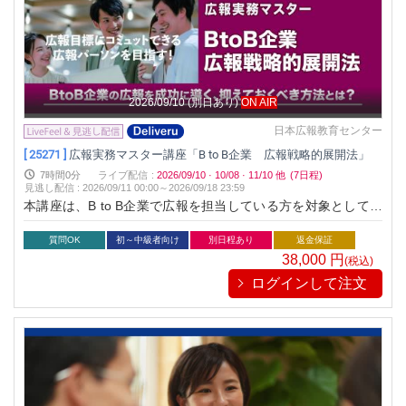
ぐに実行できる準備を整えます。「ひとり広報」においても多
数の指導実績のある一流マーケティングPRプランナーがマル
秘ともいえるそのノウハウを余すことなくレクチャーするとと
もに、ひとり広報のメソッドを約5時間（２倍速で２．５時
間）の速習で習得できる貴重な講座です。 この講座を受講する
ことで、明日から一人でも成果を上げることが可能となりま
2026/09/10
(別日あり)
ON AIR
す。ひとり広報の苦悩を乗り越え、効果的な手法を身につける
ことで、成功への道を切り拓くことができるでしょう。
日本広報教育センター
[ 25271 ]
広報実務マスター講座「B to B企業 広報戦略的展開法」
7時間0分
ライブ配信
:
2026/09/10
·
10/08
·
11/10
他
(7日程)
見逃し配信
:
2026/09/11 00:00～
2026/09/18 23:59
本講座は、B to B企業で広報を担当している方を対象としてい
ます。B to B企業における広報で成功するための効果的な戦略
と、具体的な実施方法をわかりやすく解説しています。B to B
質問OK
初～中級者向け
別日程あり
返金保証
企業でもB to C企業同様に成功するノウハウを確実に身につけ
38,000
円
(税込)
ることができます。 B to B企業において、広報に本格的に取り
ログインして注文
組む企業はまだ少ないのが現状です。まして本格的に戦略的に
広報を実践している企業はほとんど見当たりません。広報が注
目されるようになったのはここ数年のことで、いまだ多くの企
業が基礎的な広報活動に追われているのが現状です。 しかし、
B to B企業で高度な広報スキルを持ち、戦略的な広報を実行し
着実に成果を上げる企業がいます。広報を効果的に活用するこ
とで競争力を高め、ブランド価値の向上、新規顧客の獲得など