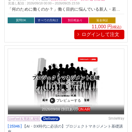
見逃し配信
:
2026/09/18 00:00～
2026/09/25 23:59
「何のために働くのか？」働く目的に悩んでいる新人・若手社
員にお勧めです！
質問OK
すべての方向け
別日程あり
返金保証
11,000
円
(税込)
ログインして注文
プレビューする
2026/09/08
(別日あり)
ON AIR
SmileWay
[ 25346 ]
【AI・DX時代に必須の】プロジェクトマネジメント基礎講
座