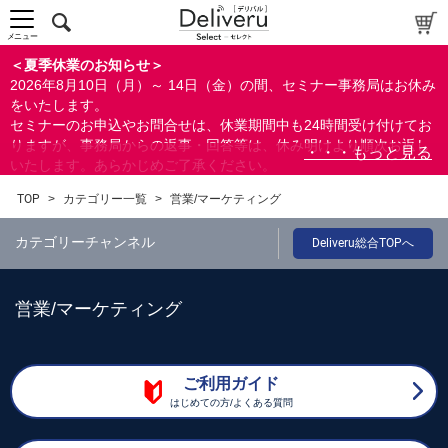
メニュー
＜夏季休業のお知らせ＞
2026年8月10日（月）～ 14日（金）の間、セミナー事務局はお休み
をいたします。
セミナーのお申込やお問合せは、休業期間中も24時間受け付けてお
りますが、事務局からの返事・回答等は、休み明けより順次お返し
いたします。あらかじめご了承ください。
なお、視聴期間内のセミナーについては、通常通りご視聴を頂く事
TOP
>
カテゴリー一覧
>
営業/マーケティング
ができます。
カテゴリーチャンネル
Deliveru総合TOPへ
営業/マーケティング
ご利用ガイド
はじめての方/よくある質問