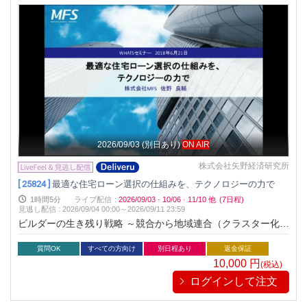
2026/09/03
(別日あり)
ON AIR
株式会社矢野経済研究所
[ 25824 ]
最適な住宅ローン選択の仕組みを、テクノロジーの力で
1時間5分
ライブ配信
:
2026/09/03
·
10/06
·
11/10
他
(7日程)
見逃し配信
:
2026/09/04 00:00～
2026/09/11 23:59
ビルダーの生き残り戦略 ～競合から地域連合（クラスター化）
へ、IT化向上も鍵～
質問OK
すべての方向け
別日程あり
返金保証
10,000
円
(税込)
ログインして注文