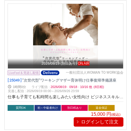
2026/08/19
(別日あり)
ON AIR
一般社団法人WOMAN TO WORK協会
[ 25049 ]
”次世代型”ワーキングマザー育休明け仕事復帰準備講座
1時間0分
ライブ配信
:
2026/08/19
·
09/18
·
10/16
他
(8日程)
見逃し配信
:
2026/09/19 00:00～
2026/09/26 23:59
仕事も子育ても私時間も楽しみたい女性向け ビジネススキルア
ップセミナー
質問OK
初～中級者向け
別日程あり
返金保証
15,000
円
(税込)
ログインして注文