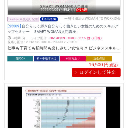
2026/09/09
(別日あり)
ON AIR
一般社団法人WOMAN TO WORK協会
[ 25389 ]
自分らしく輝き自分らしく働きたい女性のためのスキルア
ップセミナー SMART WOMAN入門講座
2時間0分
ライブ配信
:
2026/09/09
·
10/08
·
11/05
他
(7日程)
見逃し配信
:
2026/09/10 00:00～
2026/09/17 23:59
仕事も子育ても私時間も楽しみたい女性向け ビジネススキルア
ップセミナー「自分らしく働くために”未来の選択肢”を持てる
女性になろう」
質問OK
初～中級者向け
別日程あり
返金保証
16,500
円
(税込)
ログインして注文