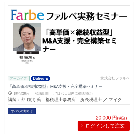
株式会社ファルベ
「高単価×継続収益型」M&A支援・完全構築セミナー
1時間28分
視聴期間
:
7日 (5日以内に視聴開始)
講師：都 鍾洵 氏 都税理士事務所 所長税理士 ／ マイクロM
&A士協会 代表
すべての方向け
20,000
円
(税込)
ログインして注文