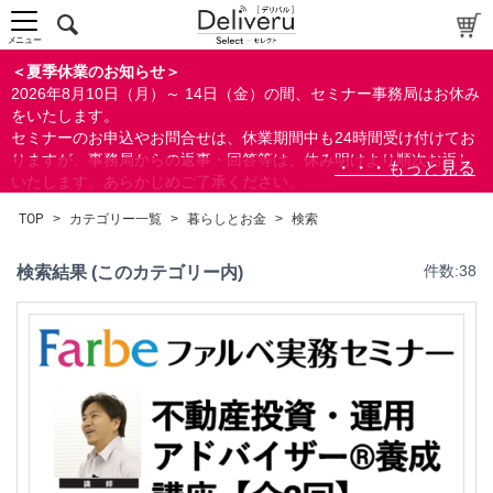
メニュー
＜夏季休業のお知らせ＞
2026年8月10日（月）～ 14日（金）の間、セミナー事務局はお休み
をいたします。
セミナーのお申込やお問合せは、休業期間中も24時間受け付けてお
りますが、事務局からの返事・回答等は、休み明けより順次お返し
いたします。あらかじめご了承ください。
なお、視聴期間内のセミナーについては、通常通りご視聴を頂く事
TOP
>
カテゴリー一覧
>
暮らしとお金
>
検索
ができます。
検索結果 (このカテゴリー内)
件数:38