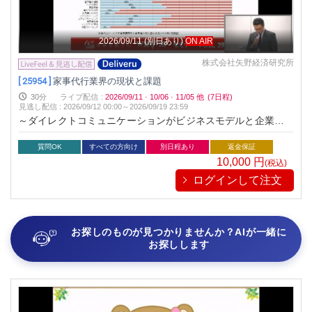
2026/09/11
(別日あり)
ON AIR
株式会社矢野経済研究所
[ 25954 ]
家事代行業界の現状と課題
30分
ライブ配信
:
2026/09/11
·
10/06
·
11/05
他
(7日程)
見逃し配信
:
2026/09/12 00:00～
2026/09/19 23:59
～ダイレクトコミュニケーションがビジネスモデルと企業商品
戦略を変える
質問OK
すべての方向け
別日程あり
返金保証
10,000
円
(税込)
ログインして注文
お探しのものが見つかりませんか？AIが一緒に
お探しします