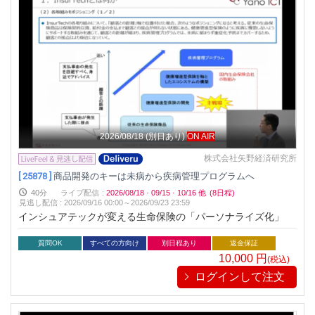
2026/08/18
(別日あり)
ON AIR
株式会社矢野経済研究所
[ 25878 ]
商品開発のキーは未病から疾病管理プログラムへ
40分
ライブ配信
:
2026/08/18
·
09/15
·
10/16
他
(8日程)
見逃し配信
:
2026/09/16 00:00～
2026/09/23 23:59
インシュアテックが変える生命保険の「パーソナライズ化」
質問OK
すべての方向け
別日程あり
返金保証
10,000
円
(税込)
ログインして注文