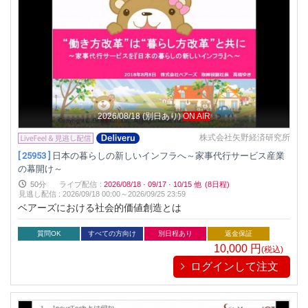
2026/08/18
(別日あり)
ON AIR
株式会社矢野経済研究所
[ 25953 ]
日本の暮らしの新しいインフラへ～家事代行サービス産業
の幕開け～
50分
ライブ配信
:
2026/08/18
·
09/17
·
10/15
他
(8日程)
見逃し配信
:
2026/09/18 00:00～
2026/09/25 23:59
ベアーズにおける社会的価値創造とは
質問OK
すべての方向け
別日程あり
返金保証
10,000
円
(税込)
ログインして注文