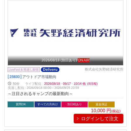
2026/08/18
(別日あり)
ON AIR
株式会社矢野経済研究所
[ 25830 ]
アウトドア市場動向
50分
ライブ配信
:
2026/08/18
·
09/17
·
10/14
他
(8日程)
見逃し配信
:
2026/09/18 00:00～
2026/09/25 23:59
～注目されるキャンプの最新動向～
質問OK
すべての方向け
別日程あり
返金保証
10,000
円
(税込)
ログインして注文