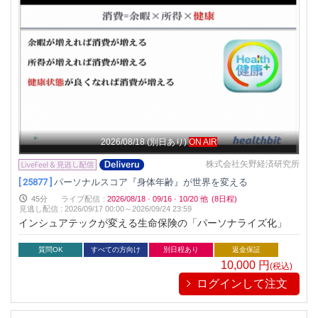
2026/08/18
(別日あり)
ON AIR
株式会社矢野経済研究所
[ 25877 ]
パーソナルスコア『身体年齢』が世界を変える
45分
ライブ配信
:
2026/08/18
·
09/16
·
10/20
他
(8日程)
見逃し配信
:
2026/09/17 00:00～
2026/09/24 23:59
インシュアテックが変える生命保険の「パーソナライズ化」
質問OK
すべての方向け
別日程あり
返金保証
10,000
円
(税込)
ログインして注文