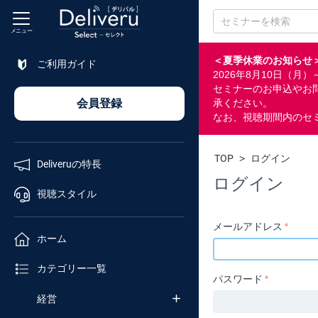
メニュー
＜夏季休業のお知らせ
ご利用ガイド
2026年8月10日（
特長
セミナーのお申込やお
会員登録
承ください。
なお、視聴期間内のセ
視聴
スタイル
TOP
>
ログイン
Deliveruの特長
ホーム
ログイン
視聴スタイル
カテゴリ
メールアドレス
ホーム
企業
カテゴリー一覧
チャンネル
パスワード
経営
セミナー