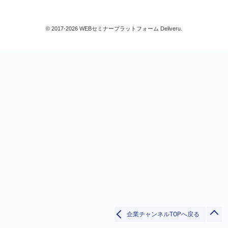
総務/リスクマネジメント
法務/契約/知財
© 2017-2026 WEBセミナープラットフォーム Deliveru.
マネジメントシステム
品質
営業/マーケティング
ビジネススキル
技術/研究
IT
AI/ビッグデータ
検索
セキュリティー
データベース
プログラミング
閉じる
IT戦略
その他
生産/物流
すべて
企業チャンネルTOPへ戻る