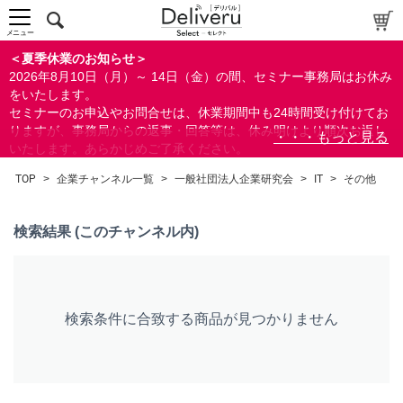
中～上級者向け
上級者向け
メニュー
すべての方向け
＜夏季休業のお知らせ＞
2026年8月10日（月）～ 14日（金）の間、セミナー事務局はお休み
配布資料
をいたします。
セミナーのお申込やお問合せは、休業期間中も24時間受け付けてお
指定しない
りますが、事務局からの返事・回答等は、休み明けより順次お返し
あり
いたします。あらかじめご了承ください。
なし
なお、視聴期間内のセミナーについては、通常通りご視聴を頂く事
TOP
>
企業チャンネル一覧
>
一般社団法人企業研究会
>
IT
>
その他
ができます。
研修の提供
指定しない
検索結果 (このチャンネル内)
あり
カテゴリー
検索条件に合致する商品が見つかりません
経営
広報/IR
会計(経理)/財務/税務
人事/労務