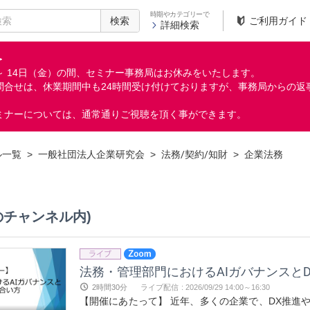
時期やカテゴリーで
検索
ご利用ガイド
詳細検索
＞
月）～ 14日（金）の間、セミナー事務局はお休みをいたします。
問合せは、休業期間中も24時間受け付けておりますが、事務局からの返
ミナーについては、通常通りご視聴を頂く事ができます。
ル一覧
>
一般社団法人企業研究会
>
法務/契約/知財
>
企業法務
のチャンネル内)
2時間30分
ライブ配信
:
2026/09/29 14:00～16:30
【開催にあたって】 近年、多くの企業で、DX推進やAI活用が急速に進んでいます。 法務分野においても、契約書レビューAI、