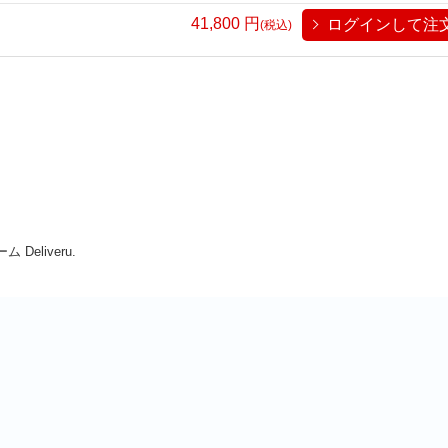
応、翻訳、文書要約など、さまざまなAI・DXツールが次々と登場し、
41,800
円
ログインして注
ない」という空気が急速に広がっています。 一方で、法務・管理
(税込)
されない立場でもあります。 法務部門におけるAIの導入によるDXは
出します。 ・情報漏洩 ・著作権 ・知的財産権侵害 ・ハルシネーシ
明責任 ・監査対応 ・利用ルール整備 ・事故対応 さらに現実の組織
I・DXで誰が責任を負うのか」 ・「AI・DXによる事故時に誰が前に出
経営とどう距離を取るべきか ・“攻める法務”“守る法務”はどこまで責任
活用してきました。 また、講師自身は1984年に社会人となり、マイコ
トの進化と収斂、電子メール導入時の現場の混乱や期待、さらにはイン
、今回のAIによるDXの波についても、
術が組織や管理部門に何をもたらすのか」「便利さの裏で、どんな管理
Deliveru.
用論やDX礼賛ではなく、「実
から、法務・管理部門における現実的なAIとの向き合い方について考
うべきか ・最前線を走る必要はあるのか ・どのような“ポジショニン
だけの講演形式ではな
者同士の意見交換も交えながら進める、受講者参加型・対話型のセミナ
ご発言下さいませ。