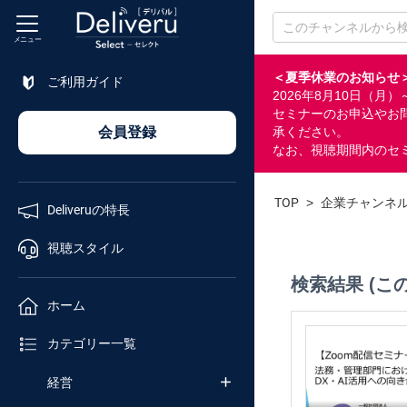
メニュー
＜夏季休業のお知らせ
ご利用ガイド
2026年8月10日（
特長
セミナーのお申込やお
会員登録
承ください。
なお、視聴期間内のセ
視聴
スタイル
TOP
>
企業チャンネ
Deliveruの特長
ホーム
視聴スタイル
検索結果 (こ
カテゴリ
ホーム
セミナー
カテゴリー一覧
番号検索
経営