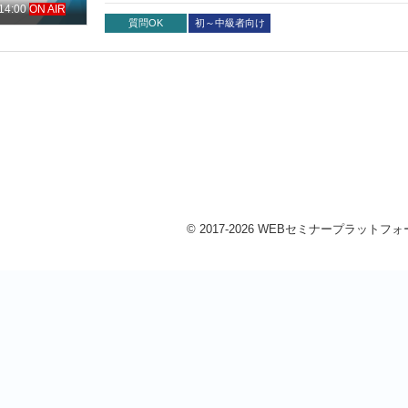
リーガルリサーチ、反社チェック、社内問い合わせ対
 14:00
ON AIR
務もAIを活用しなければならない」「DXに乗り遅れてはいけ
質問OK
初～中級者向け
部門は、単純に「便利だから導入する」だけでは済ま
ようななど、新しいリスクや管理コストも同時に生み
（誤情報・虚偽情報） ・過度な推測 ・補完（AI忖度） ・説
では、次のような問題は最後まで消えません。 ・「A
か」 ・管理部門はどこまで前に出るべきか ・法務は
うべきか つまり、AIによるDXは単なる技術導入の問題ではないのです。法務部門のポジショニング、組織運営やマネジメント
そのものの問題にも直結していきます。 講師自身も、2023年頃の比較的早い段階から、文章作成、研修企画、情報整理、講演
準備、画像生成、情報発信などに継続的に生成AIを
らパソコンへの移行、ワープロソフトや表計算ソフ
ネットやIT化による業務変化を、実際の企業現場の中で体験してきました。 その意味で
単なる流行論や技術論としてではなく、「新しい技
© 2017-2026 WEBセミナープラットフォーム 
トや責任問題が増えていくのか」という問題意識を持っています。 本セミナーでは、単なるAI活
際に使う立場」と「管理・統制を考える立場」の両面
いきます。 具体的には次の点をご参加者の皆さんと一緒に現実の企業運営や組織マネジメントの視点から率直に考えていきたい
と思います。 ・法務・管理部門はAIとどう付き合
略”を取るべきか ・AI時代に法務人材へ求められるものは何か ※※※本セミナーは、一方向的に話を聞く
く、対面・リモートを問わず、講師との対話や参加
す。 リモートでご参加の方は、マイクをオンにして