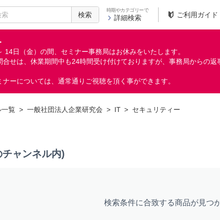
時期やカテゴリーで
検索
ご利用ガイド
詳細検索
＞
月）～ 14日（金）の間、セミナー事務局はお休みをいたします。
問合せは、休業期間中も24時間受け付けておりますが、事務局からの返
ミナーについては、通常通りご視聴を頂く事ができます。
ル一覧
>
一般社団法人企業研究会
>
IT
>
セキュリティー
のチャンネル内)
検索条件に合致する商品が見つ