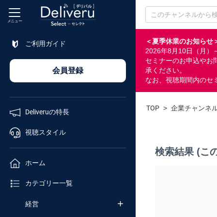
メニュー
＜夏季休業のお知らせ
ご利用ガイド
2026年8月10日（
特長
セミナーのお申込やお
会員登録
承ください。
なお、視聴期間内のセ
視聴
スタイル
TOP
>
企業チャンネ
Deliveruの特長
ホーム
視聴スタイル
検索結果 (こ
カテゴリ
ホーム
セミナー
カテゴリー一覧
番号検索
経営