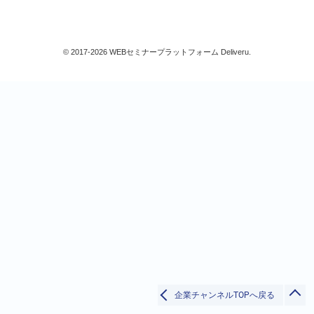
総務/リスクマネジメント
法務/契約/知財
© 2017-2026 WEBセミナープラットフォーム Deliveru.
マネジメントシステム
品質
営業/マーケティング
ビジネススキル
技術/研究
IT
AI/ビッグデータ
検索
セキュリティー
データベース
プログラミング
閉じる
IT戦略
その他
生産/物流
すべて
企業チャンネルTOPへ戻る