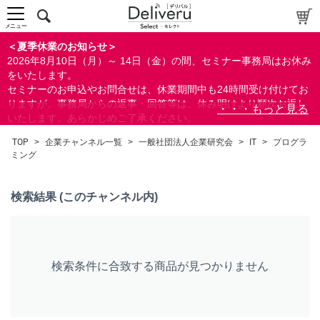
中～上級者向け
上級者向け
メニュー
すべての方向け
＜夏季休業のお知らせ＞
2026年8月10日（月）～ 14日（金）の間、セミナー事務局はお休み
配布資料
をいたします。
セミナーのお申込やお問合せは、休業期間中も24時間受け付けてお
指定しない
りますが、事務局からの返事・回答等は、休み明けより順次お返し
あり
いたします。あらかじめご了承ください。
なし
なお、視聴期間内のセミナーについては、通常通りご視聴を頂く事
TOP
>
企業チャンネル一覧
>
一般社団法人企業研究会
>
IT
>
プログラ
ができます。
ミング
研修の提供
指定しない
検索結果 (このチャンネル内)
あり
カテゴリー
経営
検索条件に合致する商品が見つかりません
広報/IR
会計(経理)/財務/税務
人事/労務