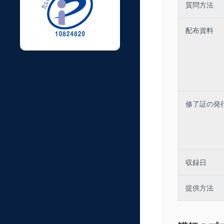
質問方法
配布資料
修了証の発
収録日
提供方法