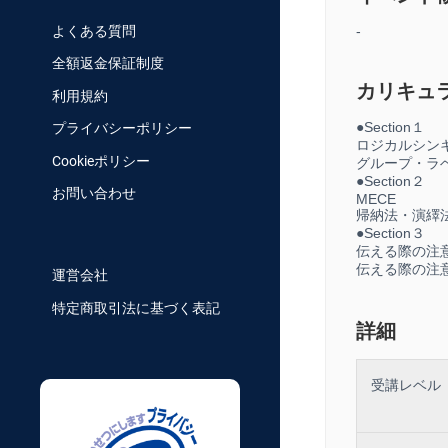
-
よくある質問
全額返金保証制度
カリキュ
利用規約
●Section１
プライバシーポリシー
ロジカルシン
Cookieポリシー
グループ・ラ
●Section２
お問い合わせ
MECE
帰納法・演繹
●Section３
伝える際の注
伝える際の注
運営会社
特定商取引法に基づく表記
詳細
受講レベル