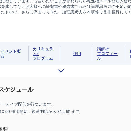
上に増しています。◎言いたいことが伝わらない報連相メール◎噛み合
体を成してないお客様への提案書や報告書これらは論理思考力の不足が
ったものの、さらに高まってきた、論理思考力を本研修で是非習得して
カリキュラ
講師の
イベント概
ム/
詳細
プロフィー
要
プログラム
ル
/スケジュール
アーカイブ配信を行ないます。
7 10:00 提供開始、
視聴開始から 21日間 まで
概要