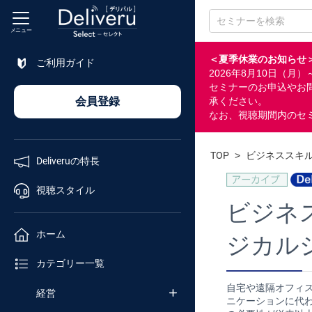
メニュー
＜夏季休業のお知らせ
ご利用ガイド
2026年8月10日（
特長
セミナーのお申込やお
会員登録
承ください。
なお、視聴期間内のセ
視聴
スタイル
TOP
>
ビジネススキ
Deliveruの特長
ホーム
視聴スタイル
ビジネ
カテゴリ
ホーム
ジカル
セミナー
カテゴリー一覧
番号検索
自宅や遠隔オフィ
経営
ニケーションに代