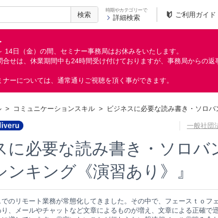
時期やカテゴリーで
検索
ご利用ガイド
詳細検索
＞
月）～ 14日（金）の間、セミナー事務局はお休みをいたします。
問合せは、休業期間中も24時間受け付けておりますが、事務局からの返
ミナーについては、通常通りご視聴を頂く事ができます。
ル
>
コミュニケーションスキル
>
ビジネスに必要な読み書き・ソロバ
一般社団
スに必要な読み書き・ソロバ
シンキング《演習あり》』
スでのリモート業務が常態化してきました。その中で、フェースｔｏフ
わり、メールやチャットなど文章によるものが増え、文章による正確で