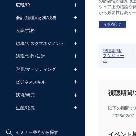
の必要性が従来以
広報/IR
ウェア上の議論◎
から必要性は高か
会計(経理)/財務/税務
初級者向け
人事/労務
総務/リスクマネジメント
視聴期間/
スケジュー
法務/契約/知財
ル
営業/マーケティング
ビジネススキル
視聴期間
技術/研究
生産/物流
以下の期間で
2023/02/0
セミナー番号から探す
イベント