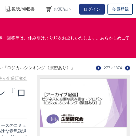
お支払い
視聴/領収書
ログイン
会員登録
事・回答等は、休み明けより順次お返しいたします。あらかじめご了
ン『ロジカルシンキング《演習あり》』
277
of
874
法人企業研究会
ン『ロ
ェースのコミュ
迅速な意思疎通