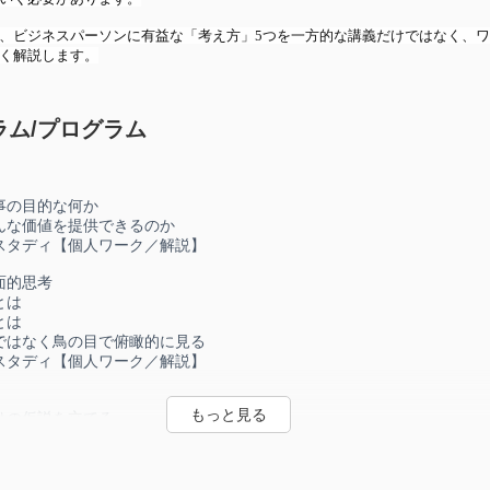
、ビジネスパーソンに有益な「考え方」5つを一方的な講義だけではなく、
く解説します。
ラム/プログラム
事の目的な何か
んな価値を提供できるのか
スタディ【個人ワーク／解説】
面的思考
とは
とは
ではなく鳥の目で俯瞰的に見る
スタディ【個人ワーク／解説】
りの仮説を立てる
検証
スタディ【個人ワーク／解説】