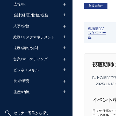
広報/IR
初級者向け
会計(経理)/財務/税務
人事/労務
視聴期間/
スケジュー
ル
総務/リスクマネジメント
法務/契約/知財
営業/マーケティング
視聴期間
ビジネススキル
以下の期間で
技術/研究
2025/11/1
生産/物流
イベント
日々の仕事の中
セミナー番号から探す
用いて解決して