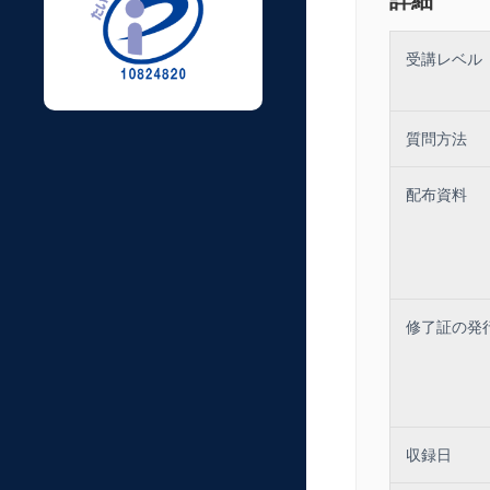
４．批判的思
（１）ＡＩ時
（２）エビデ
受講レベル
（３）ケース
５．会計思考
（１）財務会
質問方法
（２）管理会
（３）ケース
配布資料
６．まとめと
修了証の発
収録日