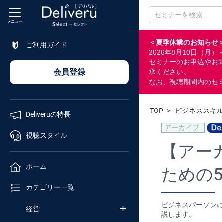
メニュー
＜夏季休業のお知らせ
ご利用ガイド
2026年8月10日（
特長
セミナーのお申込やお
会員登録
承ください。
なお、視聴期間内のセ
視聴
スタイル
TOP
>
ビジネススキ
Deliveruの特長
ホーム
視聴スタイル
【アー
カテゴリ
ホーム
ための
セミナー
カテゴリー一覧
番号検索
ビジネスパーソン
経営
説します。