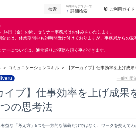
時期やカテゴリーで
検索
ご利用ガイド
詳細検索
＞
月）～ 14日（金）の間、セミナー事務局はお休みをいたします。
問合せは、休業期間中も24時間受け付けておりますが、事務局からの返
ミナーについては、通常通りご視聴を頂く事ができます。
ル
>
コミュニケーションスキル
>
【アーカイブ】仕事効率を上げ成果
一般社団
カイブ】仕事効率を上げ成果
5つの思考法
に有益な「考え方」5つを一方的な講義だけではなく、ワークを交えてわ