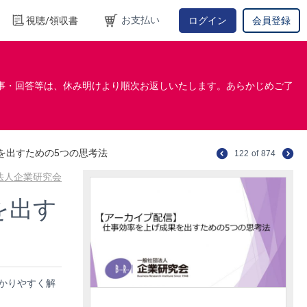
お支払い
視聴/領収書
ログイン
会員登録
事・回答等は、休み明けより順次お返しいたします。あらかじめご了
を出すための5つの思考法
122
of
874
法人企業研究会
を出す
かりやすく解