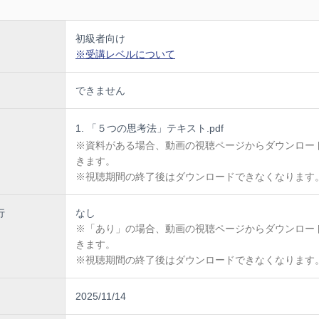
考（クリティカルシンキング）
代、まずは疑う
ンス（証拠・根拠・具体例）
初級者向け
スタディ【個人ワーク／解説】
※受講レベルについて
計とは
できません
計とは
スタディ【個人ワーク／解説】
質疑応答
「５つの思考法」テキスト.pdf
※資料がある場合、動画の視聴ページからダウンロー
きます。
※視聴期間の終了後はダウンロードできなくなります
行
なし
※「あり」の場合、動画の視聴ページからダウンロー
きます。
※視聴期間の終了後はダウンロードできなくなります
2025/11/14