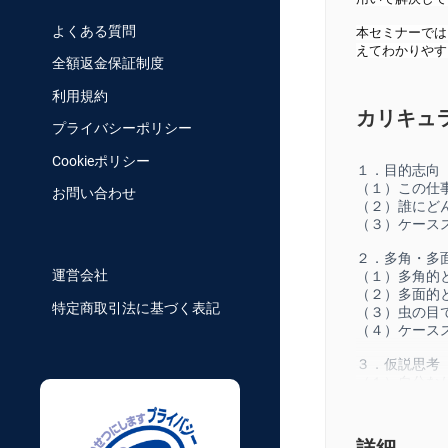
よくある質問
本セミナーでは
えてわかりやす
全額返金保証制度
利用規約
カリキュ
プライバシーポリシー
Cookieポリシー
１．目的志向
（１）この仕
お問い合わせ
（２）誰にど
（３）ケース
２．多角・多
運営会社
（１）多角的
（２）多面的
特定商取引法に基づく表記
（３）虫の目
（４）ケース
３．仮説思考
（１）自分な
（２）仮説の
（３）ケース
詳細