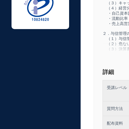
（３）キャッ
（４）経営分
・自己資
・流動
・売上高営
２．与信管理
（１）与信管
（２）危ない
（３）決算書
・現預金の
・手元流動
（４）危ない
（５）危険兆
詳細
３．コーチン
（１）コーチ
受講レベル
・傾聴
・承認
・質問力
（２）コーチ
質問方法
４．ヒューマ
（１）説明ス
配布資料
・要約