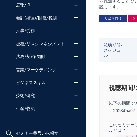
を推進することで
広報/IR
説します。
会計(経理)/財務/税務
初級者向け
別
人事/労務
総務/リスクマネジメント
視聴期間/
スケジュー
ル
法務/契約/知財
営業/マーケティング
ビジネススキル
視聴期間
技術/研究
以下の期間で
生産/物流
2023/04/0
このセミナー
ルとは？
セミナー番号から探す