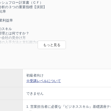
シュフロー計算書（ＣＦ）
析の３つの重要指標【演習】
本比率
比率
業利益率
のスキル
理とは何ですか？
会社の見分け方
の入手方法と支払能力の分析
比較（前期・当期）
性比率
人物の見分け方
候の発見と対応
グスキル
ングスキルのポイント
初級者向け
力
※受講レベルについて
力
・コンサルティング型営業の推進
できません
ンスキル
キルのポイント
営業担当者に必要な『ビジネススキル』基礎講座テ
力