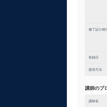
・結論フ
・ＰＲ
・質疑応答
（２）説得ス
・戦
・話し
・聴き
修了証の発
・ノンバーバ
・性格タイプ
５．仕事時短
（１）やるこ
（２）細切れ
（３）報連相
収録日
提供方法
講師のプ
講師名