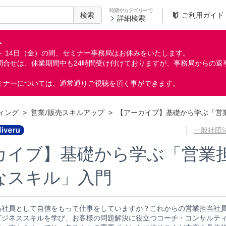
時期やカテゴリーで
検索
ご利用ガイド
詳細検索
＞
月）～ 14日（金）の間、セミナー事務局はお休みをいたします。
問合せは、休業期間中も24時間受け付けておりますが、事務局からの返
ミナーについては、通常通りご視聴を頂く事ができます。
ィング
>
営業/販売スキルアップ
>
【アーカイブ】基礎から学ぶ「営
一般社団
カイブ】基礎から学ぶ「営業
なスキル」入門
当社員として自信をもって仕事をしていますか？これからの営業担当社
ビジネススキルを学び、お客様の問題解決に役立つコーチ・コンサルテ