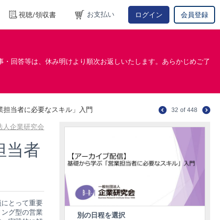
お支払い
視聴/領収書
ログイン
会員登録
事・回答等は、休み明けより順次お返しいたします。あらかじめご了
業担当者に必要なスキル」入門
32
of
448
法人企業研究会
担当者
員にとって重要
ィング型の営業
別の日程を選択