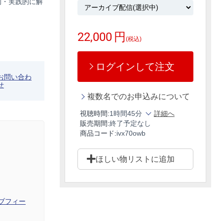
的・実践的に解
22,000
円
(税込)
ログインして注文
お問い合わ
せ
複数名でのお申込みについて
視聴時間:
1時間45分
詳細へ
販売期間:
終了予定なし
商品コード:
ivx70owb
ほしい物リストに追加
ブフィー