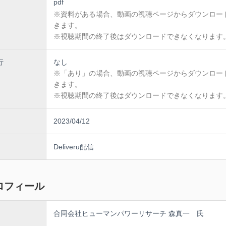
pdf
ァースト
ＥＰ法
※資料がある場合、動画の視聴ページからダウンロー
きます。
キルのポイント
※視聴期間の終了後はダウンロードできなくなります
略
方
方
行
なし
ルコミュニケーション
※「あり」の場合、動画の視聴ページからダウンロー
別の説得方法【ケーススタディ個人ワーク】
きます。
スキル
※視聴期間の終了後はダウンロードできなくなります
とリストの活用（やめる仕事を見つける）
時間の有効活用（専用の仕事を用意する）
の効率化（企画書等の途中経過報告）
2023/04/12
Deliveru配信
ロフィール
合同会社ヒューマンパワーリサーチ 森真一 氏