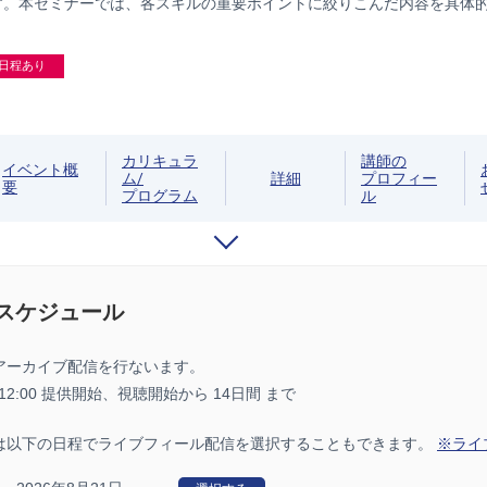
す。本セミナーでは、各スキルの重要ポイントに絞りこんだ内容を具体
日程あり
カリキュラ
講師の
イベント概
ム/
詳細
プロフィー
要
プログラム
ル
/スケジュール
アーカイブ配信を行ないます。
7 12:00 提供開始、
視聴開始から 14日間 まで
は以下の日程でライブフィール配信を選択することもできます。
※ライ