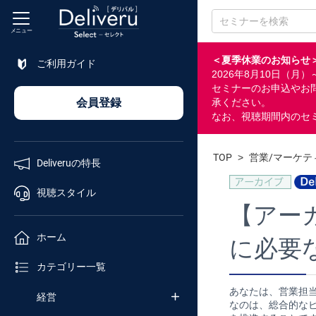
メニュー
＜夏季休業のお知らせ
ご利用ガイド
2026年8月10日（
特長
セミナーのお申込やお
会員登録
承ください。
なお、視聴期間内のセ
視聴
スタイル
TOP
>
営業/マーケテ
Deliveruの特長
ホーム
視聴スタイル
【アー
カテゴリ
ホーム
に必要
セミナー
カテゴリー一覧
番号検索
あなたは、営業担
経営
なのは、総合的な