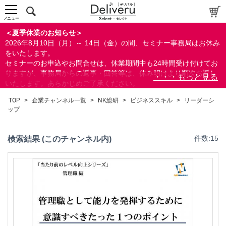
メニュー
＜夏季休業のお知らせ＞
2026年8月10日（月）～ 14日（金）の間、セミナー事務局はお休み
をいたします。
セミナーのお申込やお問合せは、休業期間中も24時間受け付けてお
りますが、事務局からの返事・回答等は、休み明けより順次お返し
いたします。あらかじめご了承ください。
なお、視聴期間内のセミナーについては、通常通りご視聴を頂く事
TOP
>
企業チャンネル一覧
>
NK総研
>
ビジネススキル
>
リーダーシ
ができます。
ップ
検索結果 (このチャンネル内)
件数:15