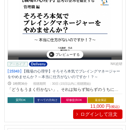
プレビューする
NK総研
[ 25343 ]
【職場の心理学】そろそろ本気でプレイングマネージャー
をやめませんか？～本当に仕方がないのですか！？～
1時間36分
視聴期間
:
30日 (15日以内に視聴開始)
「どうもうまく行かない」、それは知らず知らずのうちに思考
が歪み、能力にブレーキをかけているかもれません。
質問OK
すべての方向け
研修提供OK
返金保証
11,000
円
(税込)
ログインして注文