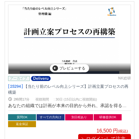
プレビューする
NK総研
[ 25294 ]
【当たり前のレベル向上シリーズ】計画立案プロセスの再
構築
2時間17分
視聴期間
:
30日 (15日以内に視聴開始)
あなたの組織では計画が本来の目的から外れ、承認を得るため
の「見た目だけの計画」になっていませんか？。
質問OK
すべての方向け
別日程あり
研修提供OK
返金保証
16,500
円
(税込)
ログインして注文