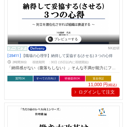
プレビューする
NK総研
[ 25411 ]
【職場の心理学】納得して妥協する(させる)３つの心得
2時間30分
視聴期間
:
30日 (15日以内に視聴開始)
「納得感がない（腹落ちしない）」そんな不満が能力にフタを
し、組織力を奪っています。 その原因は妥協のプロセスにあり
ます。妥協をネガティブな決断からポジティブな決断に変えま
質問OK
すべての方向け
研修提供OK
返金保証
しょう。
11,000
円
(税込)
ログインして注文