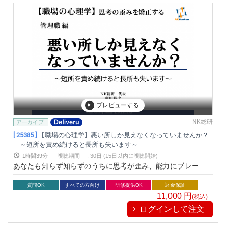
プレビューする
NK総研
[ 25385 ]
【職場の心理学】悪い所しか見えなくなっていませんか？
～短所を責め続けると長所も失います～
1時間39分
視聴期間
:
30日 (15日以内に視聴開始)
あなたも知らず知らずのうちに思考が歪み、能力にブレーキを
かけているかもれません。
質問OK
すべての方向け
研修提供OK
返金保証
11,000
円
(税込)
ログインして注文