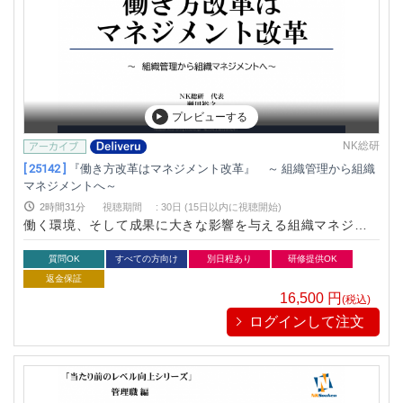
プレビューする
NK総研
[ 25142 ]
『働き方改革はマネジメント改革』 ～ 組織管理から組織
マネジメントへ～
2時間31分
視聴期間
:
30日 (15日以内に視聴開始)
働く環境、そして成果に大きな影響を与える組織マネジメン
ト。組織マネジメントを見直せば自ずと働く環境は変わりま
す。 これまでの管理を中心とした、悪く言えば会社に与えられ
質問OK
すべての方向け
別日程あり
研修提供OK
た力を用いた圧力を伴う組織運営からの脱却しましょう。
返金保証
16,500
円
(税込)
ログインして注文