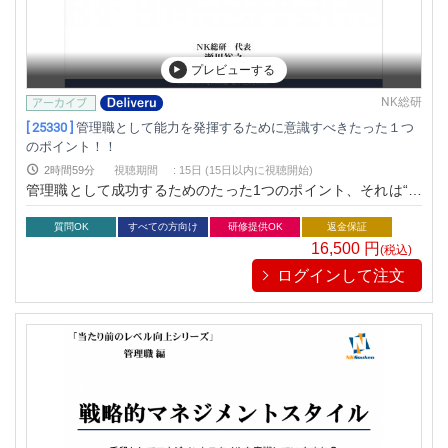
プレビューする
NK総研
[ 25330 ]
管理職として能力を発揮するために意識すべきたった１つ
のポイント！！
2時間59分
視聴期間
:
15日 (15日以内に視聴開始)
管理職として成功するためのたった1つのポイント、それは“あ
いまい”を排除することです。
質問OK
すべての方向け
研修提供OK
返金保証
16,500
円
(税込)
ログインして注文