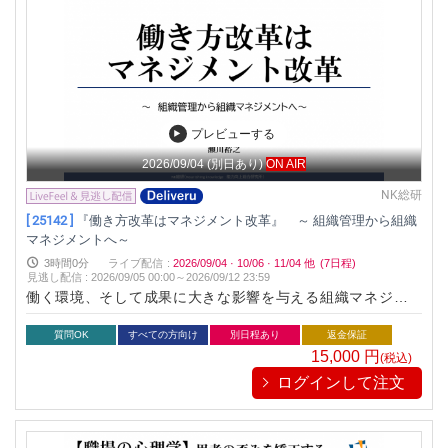
プレビューする
2026/09/04
(別日あり)
ON AIR
NK総研
[ 25142 ]
『働き方改革はマネジメント改革』 ～ 組織管理から組織
マネジメントへ～
3時間0分
ライブ配信
:
2026/09/04
·
10/06
·
11/04
他
(7日程)
見逃し配信
:
2026/09/05 00:00～
2026/09/12 23:59
働く環境、そして成果に大きな影響を与える組織マネジメン
ト。組織マネジメントを見直せば自ずと働く環境は変わりま
す。 これまでの管理を中心とした、悪く言えば会社に与えられ
質問OK
すべての方向け
別日程あり
返金保証
た力を用いた圧力を伴う組織運営からの脱却しましょう。
15,000
円
(税込)
ログインして注文