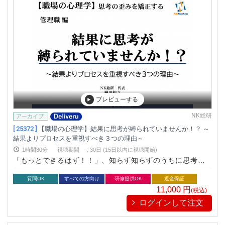
プレビューする
NK総研
[ 25372 ]
【職場の心理学】結果に思考が縛られていませんか！？ ～
結果よりプロセスを重視すべき３つの理由～
1時間30分
視聴期間
:
30日 (15日以内に視聴開始)
「もっとできるはず！！」、知らず知らずのうちに思考が歪
み、能力にブレーキをかけているかもれません。
質問OK
すべての方向け
研修提供OK
返金保証
11,000
円
(税込)
ログインして注文