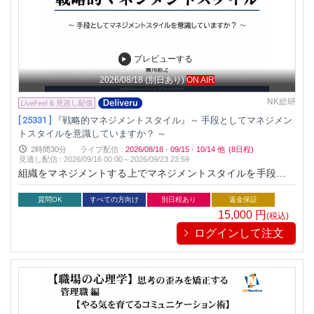
プレビューする
2026/08/18
(別日あり)
ON AIR
NK総研
[ 25331 ]
『戦略的マネジメントスタイル』～ 手段としてマネジメン
トスタイルを意識していますか？ ～
2時間30分
ライブ配信
:
2026/08/18
·
09/15
·
10/14
他
(8日程)
見逃し配信
:
2026/09/16 00:00～
2026/09/23 23:59
組織をマネジメントする上でマネジメントスタイルを手段とし
て使いこなす。知識はあっても実際に使いこなすのは容易では
ありません。そんなマネジメントスタイルをシンプルに３つに
質問OK
すべての方向け
別日程あり
返金保証
絞り、ハイブリッドで効果的に使いこなすためのポイントをお
15,000
円
(税込)
伝えします
ログインして注文