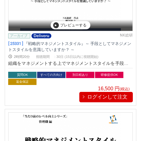
プレビューする
NK総研
[ 25331 ]
『戦略的マネジメントスタイル』～ 手段としてマネジメン
トスタイルを意識していますか？ ～
2時間20分
視聴期間
:
30日 (15日以内に視聴開始)
組織をマネジメントする上でマネジメントスタイルを手段とし
て使いこなす。知識はあっても実際に使いこなすのは容易では
ありません。そんなマネジメントスタイルをシンプルに３つに
質問OK
すべての方向け
別日程あり
研修提供OK
絞り、ハイブリッドで効果的に使いこなすためのポイントをお
返金保証
伝えします
16,500
円
(税込)
ログインして注文