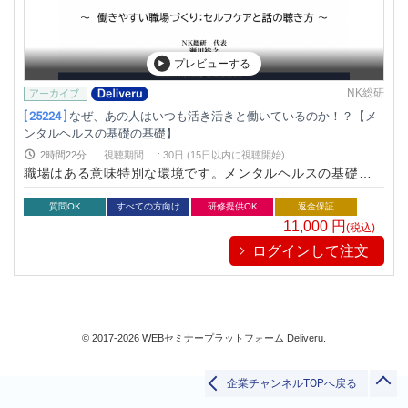
福利厚生/健康/メンタルヘルス/安全衛生
人材育成/能力開発
プレビューする
総務/リスクマネジメント
品質
NK総研
ビジネススキル
[ 25224 ]
なぜ、あの人はいつも活き活きと働いているのか！？【メ
ンタルヘルスの基礎の基礎】
生産/物流
2時間22分
視聴期間
:
30日 (15日以内に視聴開始)
すべて
職場はある意味特別な環境です。メンタルヘルスの基礎を知
り、まずは自分自身が健康で活き活きと働ることを目指しまし
ょう。
質問OK
すべての方向け
研修提供OK
返金保証
11,000
円
(税込)
検索
ログインして注文
閉じる
© 2017-2026 WEBセミナープラットフォーム Deliveru.
企業チャンネルTOPへ戻る