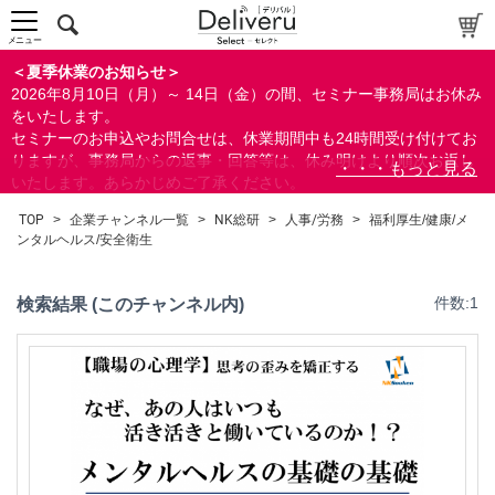
中～上級者向け
上級者向け
メニュー
すべての方向け
＜夏季休業のお知らせ＞
2026年8月10日（月）～ 14日（金）の間、セミナー事務局はお休み
配布資料
をいたします。
セミナーのお申込やお問合せは、休業期間中も24時間受け付けてお
指定しない
りますが、事務局からの返事・回答等は、休み明けより順次お返し
あり
いたします。あらかじめご了承ください。
なし
なお、視聴期間内のセミナーについては、通常通りご視聴を頂く事
TOP
>
企業チャンネル一覧
>
NK総研
>
人事/労務
>
福利厚生/健康/メ
ができます。
ンタルヘルス/安全衛生
研修の提供
指定しない
検索結果 (このチャンネル内)
件数:1
あり
カテゴリー
経営
人事/労務
人事/労務
採用