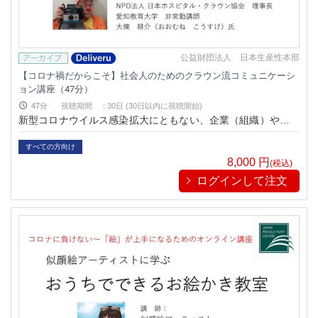
公益財団法人 日本生産性本部
【コロナ禍だからこそ】社会人のためのクラウン流コミュニケーシ
ョン講座（47分）
47分
視聴期間
:
30日 (30日以内に視聴開始)
新型コロナウイルス感染拡大にともない、企業（組織）や個人
（社会人）はかつてない大きな変化と制約の中で、急速なデジ
タル化と新しい生活様式に沿ったビジネスコミュニケーション
すべての方向け
の習得が求められています。ただ、ウイズコロナの時代となっ
8,000
円
(税込)
ても、コミュニケーションの本質は感情や相手に対する深い理
ログインして注文
解や思いやりです。このセミナーでは、病院で闘病中のこども
たちに笑いを届けるホスピタル・クラウンの活動を行っている
プロの道化師（クラウン）から、そもそものクラウンの歴史や
役割、クラウン流コミュニケーションなどを学び、今の時代だ
からこそのコミュニケーションの取り方や心の持ちようを学び
ます。PCやスマートフォンで、いつでもどこでも。視聴期間
内であれば、何度でも繰り返し視聴/復習可能です。スキマ時間
や通勤時間を利用した視聴も効果的です。