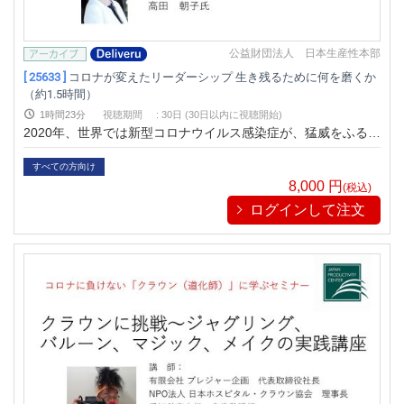
公益財団法人 日本生産性本部
[ 25633 ]
コロナが変えたリーダーシップ 生き残るために何を磨くか
（約1.5時間）
1時間23分
視聴期間
:
30日 (30日以内に視聴開始)
2020年、世界では新型コロナウイルス感染症が、猛威をふるう
こととなりました。また日本国内でも感染拡大の影響が計り知
れません。これに伴い私たちのビジネス社会でも、働き方の新
すべての方向け
しいスタイルが求められています。一例をあげれば、テレワー
8,000
円
(税込)
クを実施する企業・組織が増え始めています。このような状況
ログインして注文
下、今後のビジネスで必要な能力とは、果たして何が挙げられ
るのでしょうか。同ウエビナーでは、いつでもどこでも視聴期
間内であれば、何度でも繰り返し視聴/復習可能です。スキマ時
間や通勤時間を利用した視聴も効果的ですので、この機会にご
活用ください。