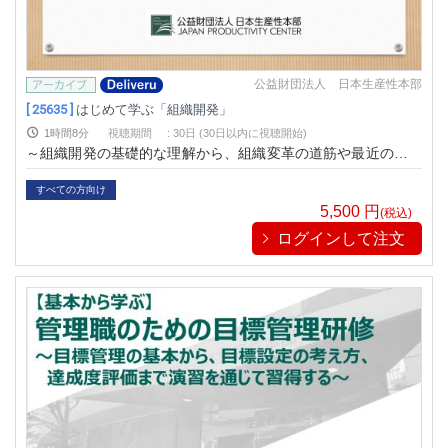
公益財団法人 日本生産性本部
[ 25635 ]
はじめて学ぶ「組織開発」
1時間8分
視聴期間
:
30日 (30日以内に視聴開始)
～組織開発の基礎的な理解から、組織変革の道筋や最近の潮流
を学ぶ～
すべての方向け
5,500
円
(税込)
ログインして注文