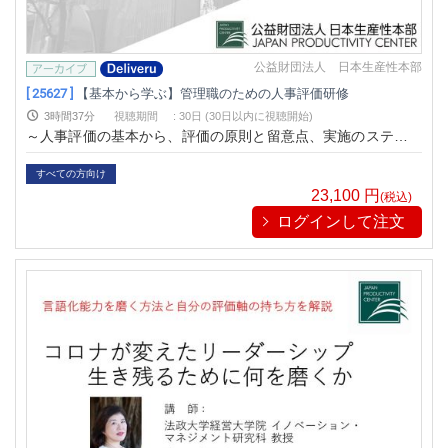
公益財団法人 日本生産性本部
[ 25627 ]
【基本から学ぶ】管理職のための人事評価研修
3時間37分
視聴期間
:
30日 (30日以内に視聴開始)
～人事評価の基本から、評価の原則と留意点、実施のステップ
まで演習を通じて習得する～
すべての方向け
23,100
円
(税込)
ログインして注文