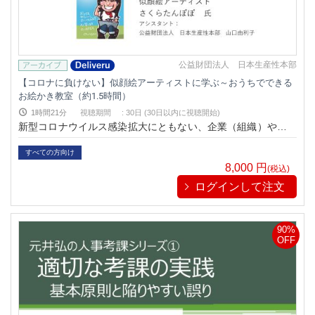
公益財団法人 日本生産性本部
【コロナに負けない】似顔絵アーティストに学ぶ～おうちでできる
お絵かき教室（約1.5時間）
1時間21分
視聴期間
:
30日 (30日以内に視聴開始)
新型コロナウイルス感染拡大にともない、企業（組織）や個人
（社会人）はかつてない大きな変化と制約の中で、急速なデジ
タル化やテレワークなどの働き方や環境（場所）の変化に伴い
すべての方向け
多大なストレスと不安を抱えております。このセミナーでは、
8,000
円
(税込)
遊園地やアミューズメントパーク、ショッピングモール、幼稚
ログインして注文
園、保育園、病院などで笑顔や癒しを届ける活動を行っている
プロの似顔絵アーティストから、コロナに負けない企画とし
て、「おうちでできるお絵かき」をテーマに誰でもが手軽に実
90%
践できる技を習得します。PCやスマートフォンで、職場やご
OFF
家庭で。視聴期間内であれば、何度でも繰り返し視聴/復習可能
です。テレワークの合間やスキマ時間を利用した視聴も効果的
です。