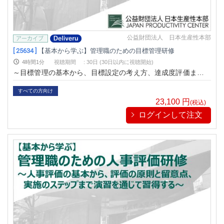
公益財団法人 日本生産性本部
[ 25634 ]
【基本から学ぶ】管理職のための目標管理研修
4時間1分
視聴期間
:
30日 (30日以内に視聴開始)
～目標管理の基本から、目標設定の考え方、達成度評価まで演
習を通じて習得する～
すべての方向け
23,100
円
(税込)
ログインして注文