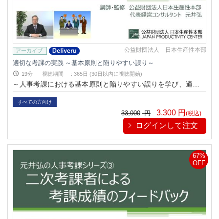
公益財団法人 日本生産性本部
適切な考課の実践 ～基本原則と陥りやすい誤り～
19分
視聴期間
:
365日 (30日以内に視聴開始)
～人事考課における基本原則と陥りやすい誤りを学び、適切な
人事考課の実践を目指す～
すべての方向け
3,300
円
33,000
円
(税込)
ログインして注文
67%
OFF