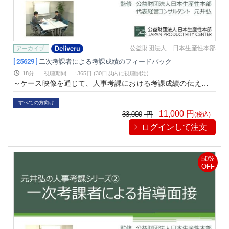
公益財団法人 日本生産性本部
[ 25629 ]
二次考課者による考課成績のフィードバック
18分
視聴期間
:
365日 (30日以内に視聴開始)
～ケース映像を通じて、人事考課における考課成績の伝え方を
習得する～
すべての方向け
11,000
円
33,000
円
(税込)
ログインして注文
50%
OFF