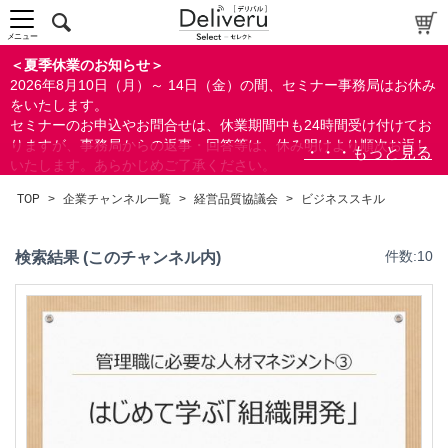
メニュー
＜夏季休業のお知らせ＞
2026年8月10日（月）～ 14日（金）の間、セミナー事務局はお休み
をいたします。
セミナーのお申込やお問合せは、休業期間中も24時間受け付けてお
りますが、事務局からの返事・回答等は、休み明けより順次お返し
いたします。あらかじめご了承ください。
なお、視聴期間内のセミナーについては、通常通りご視聴を頂く事
TOP
>
企業チャンネル一覧
>
経営品質協議会
>
ビジネススキル
ができます。
検索結果 (このチャンネル内)
件数:10