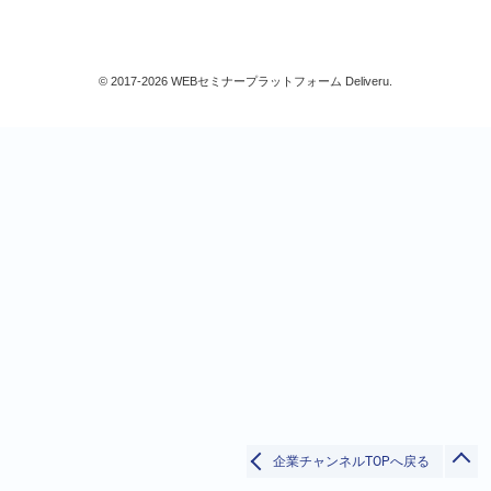
人事/労務
労使関係
社会保険/労働保険/税務
© 2017-2026 WEBセミナープラットフォーム Deliveru.
法律
福利厚生/健康/メンタルヘルス/安全衛生
賃金/賞与(給与計算含)
人事考課/評価
人材育成/能力開発
その他
総務/リスクマネジメント
検索
法務/契約/知財
マネジメントシステム
品質
閉じる
営業/マーケティング
ビジネススキル
IT
企業チャンネルTOPへ戻る
検定/資格