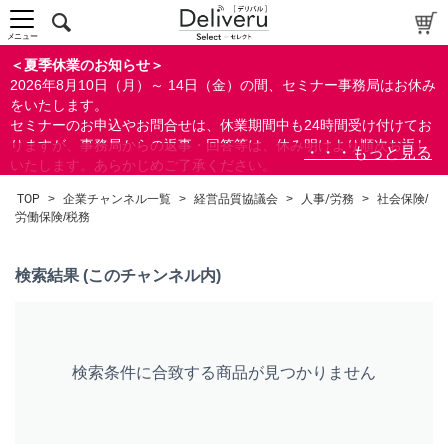
中～上級者向け
上級者向け
メニュー
すべての方向け
＜夏季休業のお知らせ＞
2026年8月10日（月）～ 14日（金）の間、セミナー事務局はお休み
配布資料
をいたします。
セミナーのお申込やお問合せは、休業期間中も24時間受け付けてお
指定しない
りますが、事務局からの返事・回答等は、休み明けより順次お返し
あり
いたします。あらかじめご了承ください。
なし
なお、視聴期間内のセミナーについては、通常通りご視聴を頂く事
TOP
>
企業チャンネル一覧
>
経営品質協議会
>
人事/労務
>
社会保険/
ができます。
労働保険/税務
研修の提供
指定しない
検索結果 (このチャンネル内)
あり
カテゴリー
経営
検索条件に合致する商品が見つかりません
広報/IR
会計(経理)/財務/税務
人事/労務