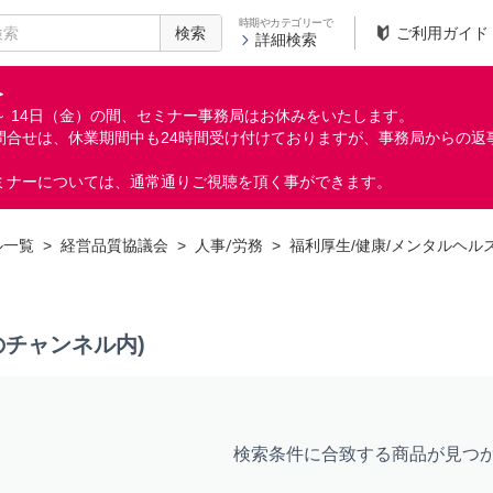
時期やカテゴリーで
検索
ご利用ガイド
詳細検索
＞
月）～ 14日（金）の間、セミナー事務局はお休みをいたします。
問合せは、休業期間中も24時間受け付けておりますが、事務局からの返
ミナーについては、通常通りご視聴を頂く事ができます。
ル一覧
>
経営品質協議会
>
人事/労務
>
福利厚生/健康/メンタルヘル
のチャンネル内)
検索条件に合致する商品が見つ