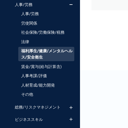
人事/労務
人事/労務
労使関係
社会保険/労働保険/税務
法律
福利厚生/健康/メンタルヘル
ス/安全衛生
賃金/賞与(給与計算含)
人事考課/評価
人材育成/能力開発
その他
総務/リスクマネジメント
ビジネススキル