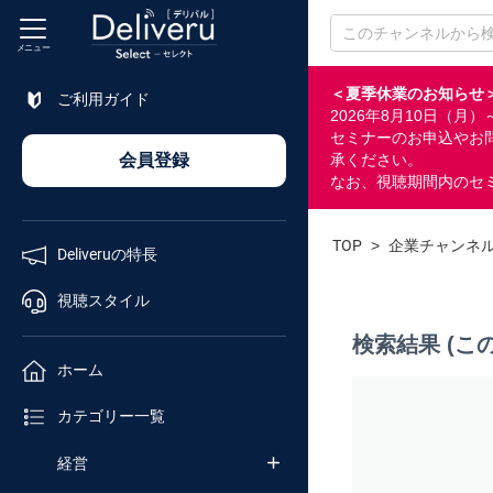
メニュー
＜夏季休業のお知らせ
ご利用ガイド
2026年8月10日（
特長
セミナーのお申込やお
会員登録
承ください。
なお、視聴期間内のセ
視聴
スタイル
TOP
>
企業チャンネ
Deliveruの特長
ホーム
視聴スタイル
検索結果 (こ
カテゴリ
ホーム
セミナー
カテゴリー一覧
番号検索
経営