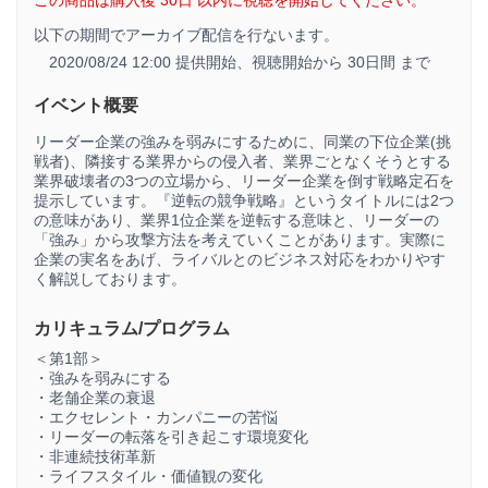
この商品は購入後 30日 以内に視聴を開始してください。
以下の期間でアーカイブ配信を行ないます。
2020/08/24 12:00 提供開始、
視聴開始から 30日間 まで
イベント概要
リーダー企業の強みを弱みにするために、同業の下位企業(挑
戦者)、隣接する業界からの侵入者、業界ごとなくそうとする
業界破壊者の3つの立場から、リーダー企業を倒す戦略定石を
提示しています。『逆転の競争戦略』というタイトルには2つ
の意味があり、業界1位企業を逆転する意味と、リーダーの
「強み」から攻撃方法を考えていくことがあります。実際に
企業の実名をあげ、ライバルとのビジネス対応をわかりやす
く解説しております。
カリキュラム/プログラム
＜第1部＞
・強みを弱みにする
・老舗企業の衰退
・エクセレント・カンパニーの苦悩
・リーダーの転落を引き起こす環境変化
・非連続技術革新
・ライフスタイル・価値観の変化