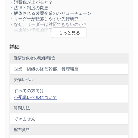
・消費税が上がると？
・法律・制度の変更
・解体される製薬企業のバリューチェーン
・リーダーが転落しやすい先行研究
・なぜ、リーダーは対応できないのか？
・大企業の伝統的評価尺度
・リーダー企業を脅かす３つの敵
・業界破壊者の戦略 ：より上位の機能で攻める
・侵入者の戦略
詳細
・全く異なる顧客、機能、技術
・挑戦者：相対的経営資源と競争地位の類型
受講対象者の職種/職位
・競争地位に応じた戦略定石
企業・組織の経営幹部、管理職層
＜第2部＞
・リーダーが追随できない戦略
受講レベル
・リーダー企業の対応策
・両利きの組織
すべての方向け
・新たな競争要因の発見
※受講レベルについて
・隠れた競争要因に気づく
・ビジネスモデルの異なる競争
質問方法
・業界の常識を覆す
できません
配布資料