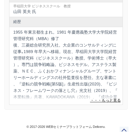
早稲田大学 ビジネススクール 教授
山田 英夫 氏
経歴
1955 年東京都生まれ。1981 年慶應義塾大学大学院経営
管理研究科（MBA）修了
後、三菱総合研究所入社。大企業のコンサルティングに
従事｡1989 年早大へ移籍。現在、早稲田大学大学院経営
管理研究科（ビジネススクール）教授。学術博士（早大
）。専門は競争戦略論。ビジネスモデル。アステラス製
薬、ＮＥＣ、ふくおかフィナンシャルグループ、サント
リーホールディングスの社外監査役を歴任。主な著書に
、『逆転の競争戦略[第5版]』生産性出版(2020)、『ビジ
ネス・フレームワークの落とし穴』光文社（2019）、『
本業転換』共著、KAWADOKAWA（2019）、『成功企業
に潜むビジネスモデルのルール』ダイヤモンド社（2017
）、『経営戦略：第3 版』共著、有斐閣（2016）、『ビ
ジネス版 悪魔の辞典』日本経済新聞出版社（2016）、
『競争しない競争戦略』日本経済新聞出版社（2015）、
© 2017-2026 WEBセミナープラットフォーム Deliveru.
『異業種に学ぶビジネスモデル』日本経済新聞出版社（2