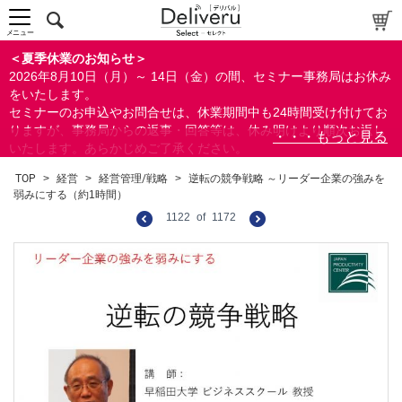
メニュー
＜夏季休業のお知らせ＞
2026年8月10日（月）～ 14日（金）の間、セミナー事務局はお休み
をいたします。
セミナーのお申込やお問合せは、休業期間中も24時間受け付けてお
りますが、事務局からの返事・回答等は、休み明けより順次お返し
いたします。あらかじめご了承ください。
なお、視聴期間内のセミナーについては、通常通りご視聴を頂く事
TOP
>
経営
>
経営管理/戦略
>
逆転の競争戦略 ～リーダー企業の強みを
ができます。
弱みにする（約1時間）
1122
of
1172