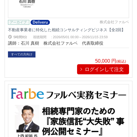
株式会社ファルベ
不動産事業者に特化した相続コンサルティングビジネス【全2回】
5時間8分
視聴期間
:
2026/05/01 00:00～
2026/11/15 23:59
講師：石川 真樹 株式会社ファルベ 代表取締役
すべての方向け
50,000
円
(税込)
ログインして注文