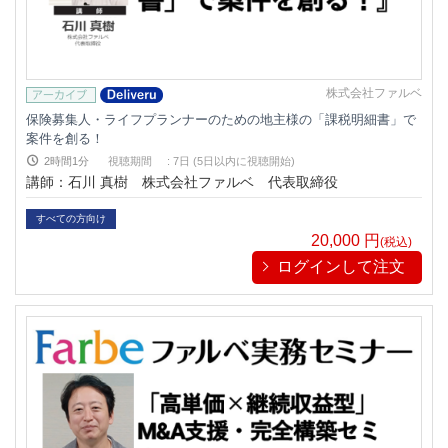
株式会社ファルベ
保険募集人・ライフプランナーのための地主様の「課税明細書」で
案件を創る！
2時間1分
視聴期間
:
7日 (5日以内に視聴開始)
講師：石川 真樹 株式会社ファルベ 代表取締役
すべての方向け
20,000
円
(税込)
ログインして注文