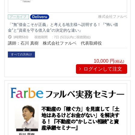
株式会社ファルベ
「“無”借金こそが正義」と考える地主様へ説明する！『“怖い借
金”と“資産を守る借入金”の決定的な違い』
1時間53分
視聴期間
:
7日 (5日以内に視聴開始)
講師：石川 真樹 株式会社ファルベ 代表取締役
すべての方向け
10,000
円
(税込)
ログインして注文