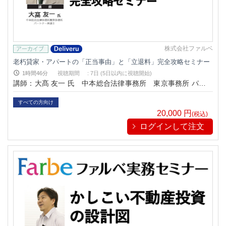
株式会社ファルベ
老朽貸家・アパートの「正当事由」と「立退料」完全攻略セミナー
1時間46分
視聴期間
:
7日 (5日以内に視聴開始)
講師：大髙 友一 氏 中本総合法律事務所 東京事務所 パート
ナー弁護士
すべての方向け
20,000
円
(税込)
ログインして注文