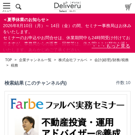
メニュー
＜夏季休業のお知らせ＞
2026年8月10日（月）～ 14日（金）の間、セミナー事務局はお休み
をいたします。
セミナーのお申込やお問合せは、休業期間中も24時間受け付けてお
りますが、事務局からの返事・回答等は、休み明けより順次お返し
いたします。あらかじめご了承ください。
なお、視聴期間内のセミナーについては、通常通りご視聴を頂く事
TOP
>
企業チャンネル一覧
>
株式会社ファルベ
>
会計(経理)/財務/税務
ができます。
>
税務
検索結果 (このチャンネル内)
件数:10