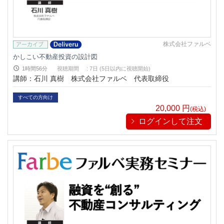
株式会社ファルベ
かしこい不動産投資の設計図
1時間56分
視聴期間
:
7日 (5日以内に視聴開始)
講師：石川 真樹 株式会社ファルベ 代表取締役
すべての方向け
20,000
円
(税込)
ログインして注文