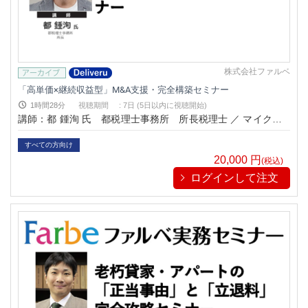
株式会社ファルベ
「高単価×継続収益型」M&A支援・完全構築セミナー
1時間28分
視聴期間
:
7日 (5日以内に視聴開始)
講師：都 鍾洵 氏 都税理士事務所 所長税理士 ／ マイクロM
&A士協会 代表
すべての方向け
20,000
円
(税込)
ログインして注文