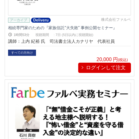
株式会社ファルベ
相続専門家のための『家族信託“大失敗” 事例公開セミナー』
1時間53分
視聴期間
:
7日 (5日以内に視聴開始)
講師：上内 紀裕 氏 司法書士法人カナリヤ 代表社員
すべての方向け
20,000
円
(税込)
ログインして注文