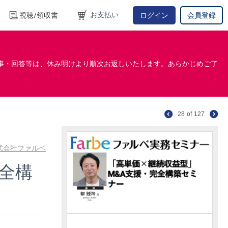
お支払い
視聴/領収書
ログイン
会員登録
事・回答等は、休み明けより順次お返しいたします。あらかじめご了
28
of
127
式会社ファルベ
完全構