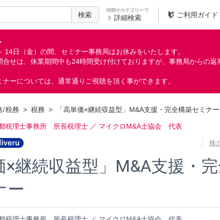
時期やカテゴリーで
検索
ご利用ガイド
詳細検索
＞
月）～ 14日（金）の間、セミナー事務局はお休みをいたします。
問合せは、休業期間中も24時間受け付けておりますが、事務局からの返
ミナーについては、通常通りご視聴を頂く事ができます。
務/税務
>
税務
>
「高単価×継続収益型」M&A支援・完全構築セミナー
 都税理士事務所 所長税理士 ／ マイクロM&A士協会 代表
株
価×継続収益型」M&A支援・
ナー
 都税理士事務所 所長税理士 ／ マイクロM&A士協会 代表