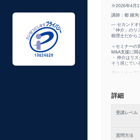
※2026年4
講師：都 鍾洵
― セカンドオ
「仲介」のリ
税理士だから
＜セミナーの
M&A支援に関
・ 仲介はリ
そう感じてい
本セミナーで
DD → PM
ます。
単発の成功報
詳細
定収益を構築
M&Aに関わ
容です。
受講レベル
＜講座内容＞
【第1部】 な
・ 仲介モ
・ 成功報酬
質問方法
・ 顧問業と