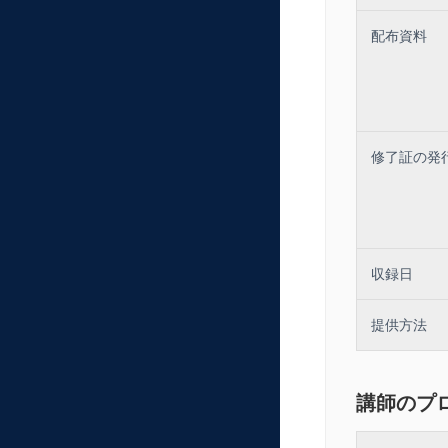
【第2部】 税
・ 税理士
配布資料
・ 仲介と
・ 利益相反
【第3部】 高
・ セカンド
・ DD（デ
・ 顧問契約
修了証の発
【第4部】 収
・ 単発報酬
・ 年間収益
・ 仲介1件
【第5部】 ま
・ 今日から
・ 税理士が
収録日
・ 継続的に
提供方法
講師のプ