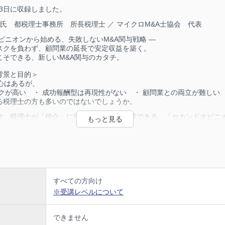
月13日に収録しました。
 氏 都税理士事務所 所長税理士 ／ マイクロM&A士協会 代表
ピニオンから始める、失敗しないM&A関与戦略 ―
スクを負わず、顧問業の延長で安定収益を築く。
こそできる、新しいM&A関与のカタチ。
背景と目的＞
心はあるが、
スクが高い ・ 成功報酬型は再現性がない ・ 顧問業との両立が難しい
る税理士の方も多いのではないでしょうか。
は、税理士が「仲介」に踏み込まずとも実践できる、「セカンドオピニオ
I → 顧問契約」という“高単価×継続収益型”のM&A支援モデルを、実務ベー
酬ではなく、月額5〜10万円の継続顧問につなげることで、リスクを抑
する考え方と、その具体的な進め方をお伝えします。
りたいが、「消耗する関与」は避けたい税理士の方に、ぜひご参加いただ
すべての方向け
※受講レベルについて
ぜ税理士のM&A支援は疲弊しやすいのか（20分）
デルの構造と限界
型が抱えるリスク
できません
のミスマッチ（税理士が消耗する理由を「構造」で整理）