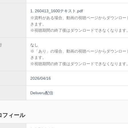
理士に適したM&Aポジションとは（25分）
の本来の強み
260413_1600テキスト.pdf
支援の違い
※資料がある場合、動画の視聴ページからダウンロー
を避ける関与のあり方（「やらないこと」を明確化）
きます。
単価×継続収益型モデルの全体像（35分）
オピニオンの具体業務
※視聴期間の終了後はダウンロードできなくなります
ューデリジェンス）・PMIで税理士が果たす役割
（月額5〜10万円）への接続方法（再現可能な実務フローを提示）
行
なし
益モデルと価格設計（20分）
と継続報酬の違い
※「あり」の場合、動画の視聴ページからダウンロー
シミュレーション
きます。
に依存しない安定設計
※視聴期間の終了後はダウンロードできなくなります
とめ・次の一手（20分）
できる実務アクション（ワーク5分）
M&Aで「しくじらない」ための判断軸
2026/04/16
学び、実践するための場の紹介
Deliveru配信
ロフィール