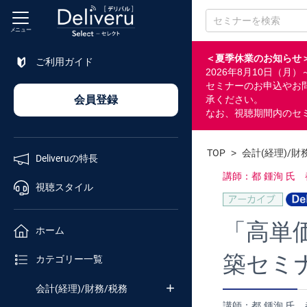
メニュー
＜夏季休業のお知らせ
ご利用ガイド
2026年8月10日（
特長
セミナーのお申込やお
会員登録
承ください。
なお、視聴期間内のセ
視聴
スタイル
TOP
>
会計(経理)/財
Deliveruの特長
ホーム
講師：都 鍾洵 氏
視聴スタイル
カテゴリ
「高単
ホーム
築セミ
セミナー
カテゴリー一覧
番号検索
会計(経理)/財務/税務
講師：都 鍾洵 氏