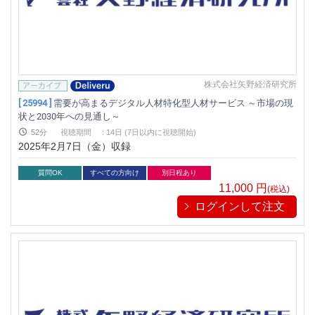
株式会社矢野経済研究所
[ 25994 ]
需要が高まるデジタル人材特化型人材サービス ～市場の現
状と2030年への見通し～
52分
視聴期間
:
14日 (7日以内に視聴開始)
2025年2月7日（金）収録
質問OK
すべての方向け
別日程あり
11,000
円
(税込)
ログインして注文