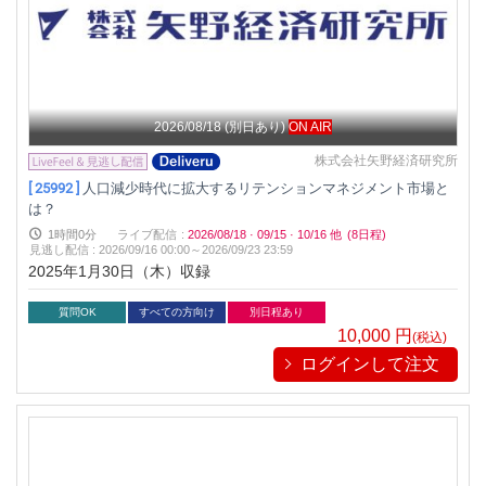
2026/08/18
(別日あり)
ON AIR
株式会社矢野経済研究所
[ 25992 ]
人口減少時代に拡大するリテンションマネジメント市場と
は？
1時間0分
ライブ配信
:
2026/08/18
·
09/15
·
10/16
他
(8日程)
見逃し配信
:
2026/09/16 00:00～
2026/09/23 23:59
2025年1月30日（木）収録
質問OK
すべての方向け
別日程あり
10,000
円
(税込)
ログインして注文