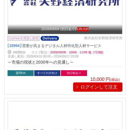
2026/09/09
(別日あり)
ON AIR
株式会社矢野経済研究所
[ 25994 ]
需要が高まるデジタル人材特化型人材サービス
1時間0分
ライブ配信
:
2026/09/09
·
10/06
·
11/05
他
(7日程)
見逃し配信
:
2026/09/10 00:00～
2026/09/17 23:59
～市場の現状と2030年への見通し～
質問OK
すべての方向け
別日程あり
10,000
円
(税込)
ログインして注文