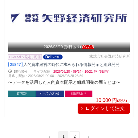
2026/08/20
(別日あり)
ON AIR
株式会社矢野経済研究所
[ 25847 ]
人的資本経営の時代に求められる情報開示と組織開発
1時間0分
ライブ配信
:
2026/08/20
·
09/24
·
10/21
他
(8日程)
見逃し配信
:
2026/08/21 00:00～
2026/08/28 23:59
〜データを活用した人的資本開示と組織開発の両立とは〜
質問OK
すべての方向け
別日程あり
10,000
円
(税込)
ログインして注文
1
2