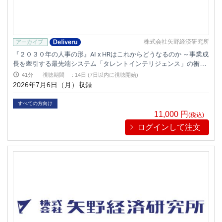
株式会社矢野経済研究所
『２０３０年の人事の形』AI x HRはこれからどうなるのか ～事業成
長を牽引する最先端システム「タレントインテリジェンス」の衝撃
とPoC実践～
41分
視聴期間
:
14日 (7日以内に視聴開始)
2026年7月6日（月）収録
すべての方向け
11,000
円
(税込)
ログインして注文