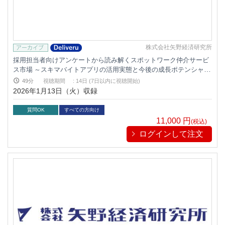
株式会社矢野経済研究所
採用担当者向けアンケートから読み解くスポットワーク仲介サービ
ス市場 ～スキマバイトアプリの活用実態と今後の成長ポテンシャル
～
49分
視聴期間
:
14日 (7日以内に視聴開始)
2026年1月13日（火）収録
質問OK
すべての方向け
11,000
円
(税込)
ログインして注文