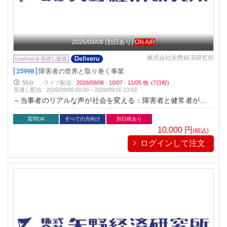
2026/09/08
(別日あり)
ON AIR
株式会社矢野経済研究所
[ 25998 ]
障害者の世界と取り巻く事業
55分
ライブ配信
:
2026/09/08
·
10/07
·
11/05
他
(7日程)
見逃し配信
:
2026/09/09 00:00～
2026/09/16 23:59
～当事者のリアルな声が社会を変える：障害者と健常者が共に
生きる未来を創造する～
質問OK
すべての方向け
別日程あり
10,000
円
(税込)
ログインして注文