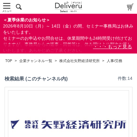
メニュー
＜夏季休業のお知らせ＞
2026年8月10日（月）～ 14日（金）の間、セミナー事務局はお休み
をいたします。
セミナーのお申込やお問合せは、休業期間中も24時間受け付けてお
りますが、事務局からの返事・回答等は、休み明けより順次お返し
いたします。あらかじめご了承ください。
なお、視聴期間内のセミナーについては、通常通りご視聴を頂く事
TOP
>
企業チャンネル一覧
>
株式会社矢野経済研究所
>
人事/労務
ができます。
検索結果 (このチャンネル内)
件数:14