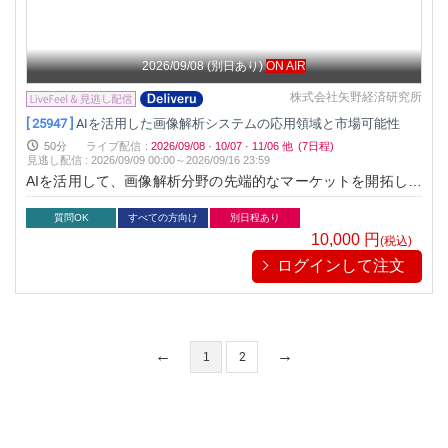
2026/09/08
(別日あり)
ON AIR
株式会社矢野経済研究所
[ 25947 ]
AIを活用した画像解析システムの応用領域と市場可能性
50分
ライブ配信
:
2026/09/08
·
10/07
·
11/06
他
(7日程)
見逃し配信
:
2026/09/09 00:00～
2026/09/16 23:59
AIを活用して、画像解析分野の先端的なマーケットを開拓しつ
つあるスタートアップの事業戦略を通じてマーケティング領域
における当該分野の将来性と課題を展望するものです。
質問OK
すべての方向け
別日程あり
10,000
円
(税込)
ログインして注文
1
2