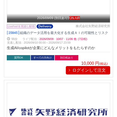
2026/09/09
(別日あり)
ON AIR
株式会社矢野経済研究所
[ 25845 ]
組織のデータ活用を最大化する生成ＡＩの可能性とリスク
55分
ライブ配信
:
2026/09/09
·
10/07
·
11/06
他
(7日程)
見逃し配信
:
2026/09/10 00:00～
2026/09/17 23:59
生成AI/copilotが企業にどんなメリットをもたらすのか
質問OK
すべての方向け
別日程あり
10,000
円
(税込)
ログインして注文