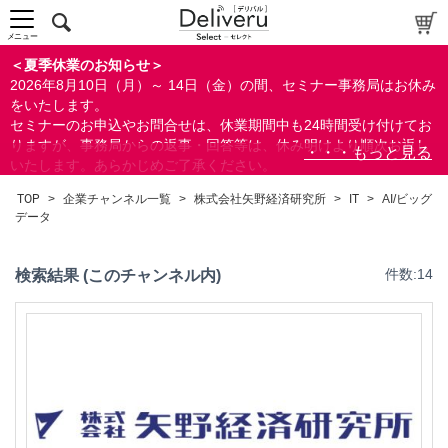
メニュー
＜夏季休業のお知らせ＞
2026年8月10日（月）～ 14日（金）の間、セミナー事務局はお休み
をいたします。
セミナーのお申込やお問合せは、休業期間中も24時間受け付けてお
りますが、事務局からの返事・回答等は、休み明けより順次お返し
いたします。あらかじめご了承ください。
なお、視聴期間内のセミナーについては、通常通りご視聴を頂く事
TOP
>
企業チャンネル一覧
>
株式会社矢野経済研究所
>
IT
>
AI/ビッグ
ができます。
データ
検索結果 (このチャンネル内)
件数:14