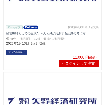
株式会社矢野経済研究所
経営戦略としての生成AI ～人とAIが共創する組織の考え方
48分
視聴期間
:
14日 (7日以内に視聴開始)
2026年1月13日（火）収録
すべての方向け
11,000
円
(税込)
ログインして注文