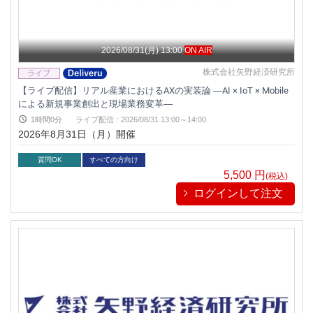
2026/08/31(月) 13:00
ON AIR
株式会社矢野経済研究所
【ライブ配信】リアル産業におけるAXの実装論 ―AI × IoT × Mobile
による新規事業創出と現場業務変革―
1時間0分
ライブ配信
:
2026/08/31 13:00～14:00
2026年8月31日（月）開催
質問OK
すべての方向け
5,500
円
(税込)
ログインして注文