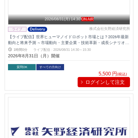
2026/08/31(月) 14:30
ON AIR
株式会社矢野経済研究所
【ライブ配信】世界ヒューマノイドロボット市場とは？2026年最新
動向と将来予測 ～市場動向・主要企業・技術革新・成長シナリオを
読み解く～
1時間0分
ライブ配信
:
2026/08/31 14:30～15:30
2026年8月31日（月）開催
質問OK
すべての方向け
5,500
円
(税込)
ログインして注文