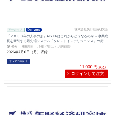
株式会社矢野経済研究所
『２０３０年の人事の形』AI x HRはこれからどうなるのか ～事業成
長を牽引する最先端システム「タレントインテリジェンス」の衝撃
とPoC実践～
41分
視聴期間
:
14日 (7日以内に視聴開始)
2026年7月6日（月）収録
すべての方向け
11,000
円
(税込)
ログインして注文