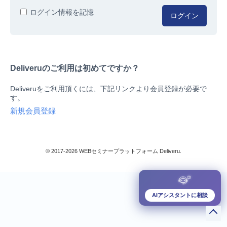
人事/労務
ログイン情報を記憶
ログイン
総務/リスクマネジメント
法務/契約/知財
マネジメントシステム
Deliveruのご利用は初めてですか？
品質
営業/マーケティング
Deliveruをご利用頂くには、下記リンクより会員登録が必要で
ビジネススキル
す。
技術/研究
新規会員登録
暮らしとお金
検索
IT
生産/物流
© 2017-2026 WEBセミナープラットフォーム Deliveru.
検定/資格
閉じる
リベラル/アーツ(教養)
すべて
AIアシスタントに相談
ダウンロード販売