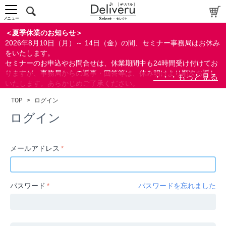
中～上級者向け
上級者向け
メニュー
すべての方向け
＜夏季休業のお知らせ＞
2026年8月10日（月）～ 14日（金）の間、セミナー事務局はお休み
配布資料
をいたします。
セミナーのお申込やお問合せは、休業期間中も24時間受け付けてお
指定しない
りますが、事務局からの返事・回答等は、休み明けより順次お返し
あり
いたします。あらかじめご了承ください。
なし
なお、視聴期間内のセミナーについては、通常通りご視聴を頂く事
TOP
>
ログイン
ができます。
研修の提供
ログイン
指定しない
あり
メールアドレス
カテゴリー
経営
パスワード
パスワードを忘れました
広報/IR
金融
会計(経理)/財務/税務