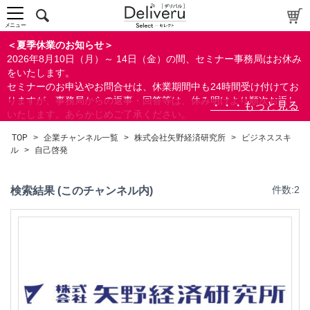
金融
メニュー
人事/労務
＜夏季休業のお知らせ＞
法務/契約/知財
2026年8月10日（月）～ 14日（金）の間、セミナー事務局はお休み
マネジメントシステム
をいたします。
セミナーのお申込やお問合せは、休業期間中も24時間受け付けてお
品質
りますが、事務局からの返事・回答等は、休み明けより順次お返し
営業/マーケティング
いたします。あらかじめご了承ください。
ビジネススキル
なお、視聴期間内のセミナーについては、通常通りご視聴を頂く事
TOP
>
企業チャンネル一覧
>
株式会社矢野経済研究所
>
ビジネススキ
ができます。
ビジネスマナー/基本スキル
ル
>
自己啓発
コミュニケーションスキル
マネジメント/PMBOK
検索結果 (このチャンネル内)
件数:2
リーダーシップ
自己啓発
検索
接客/接遇/サービス/ホスピタリティ
その他
閉じる
技術/研究
暮らしとお金
IT