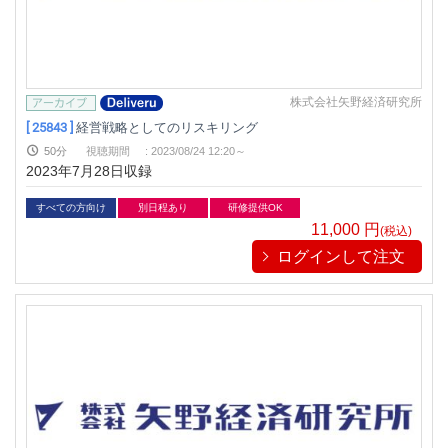
生産/物流
検定/資格
リベラル/アーツ(教養)
すべて
株式会社矢野経済研究所
[ 25843 ]
経営戦略としてのリスキリング
50分
視聴期間
:
2023/08/24 12:20～
2023年7月28日収録
すべての方向け
別日程あり
研修提供OK
11,000
円
(税込)
ログインして注文