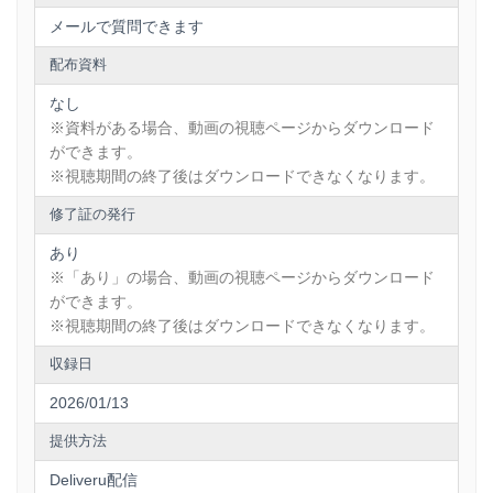
の活用実態～
解説項目：単発アルバイトの活用業務と活用理由、スキマ
メールで質問できます
バイトアプリの認知率・利用経験率、マッチングの平均所要
時間、アルバイト採用費に占めるアプリ利用費の割合 等
配布資料
３．アンケート結果より～企業から見たスキマバイトアプリ
の評価・選択要因の分析～
なし
解説項目：ブランド別の満足度とその理由、非利用企業が
※資料がある場合、動画の視聴ページからダウンロード
アプリ選定時に重視するポイント 等
ができます。
４．スキマバイトアプリのポテンシャル市場規模
※視聴期間の終了後はダウンロードできなくなります。
講師：株式会社矢野経済研究所 生活・環境・サービス産業
修了証の発行
ユニット 上級研究員 佐藤 駿大
あり
※「あり」の場合、動画の視聴ページからダウンロード
ができます。
※視聴期間の終了後はダウンロードできなくなります。
収録日
2026/01/13
提供方法
Deliveru配信