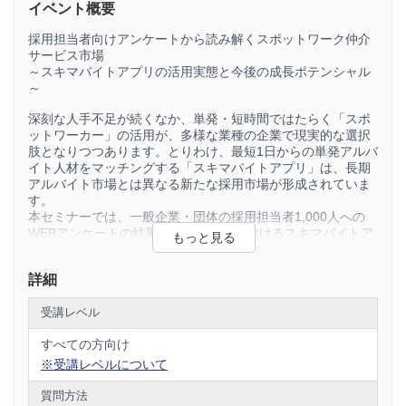
イベント概要
採用担当者向けアンケートから読み解くスポットワーク仲介
サービス市場
～スキマバイトアプリの活用実態と今後の成長ポテンシャル
～
深刻な人手不足が続くなか、単発・短時間ではたらく「スポ
ットワーカー」の活用が、多様な業種の企業で現実的な選択
肢となりつつあります。とりわけ、最短1日からの単発アルバ
イト人材をマッチングする「スキマバイトアプリ」は、長期
アルバイト市場とは異なる新たな採用市場が形成されていま
す。
本セミナーでは、一般企業・団体の採用担当者1,000人への
WEBアンケートの結果を基に、企業におけるスキマバイトア
プリの活用実態や、スキマバイトアプリ市場がもつポテンシ
ャルについて解説します。
詳細
☆「スポットワーク仲介サービス市場への新規参入を検討し
ている」「自社のスキマバイトアプリ事業のポジションを把
受講レベル
握したい」「企業からスキマバイトアプリへのニーズを知り
すべての方向け
たい」といった方におすすめの内容です。
※受講レベルについて
１．スポットワーク仲介サービス市場の概況
２．アンケート結果より～企業におけるスキマバイトアプリ
質問方法