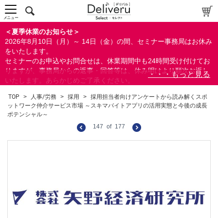
メニュー
＜夏季休業のお知らせ＞
2026年8月10日（月）～ 14日（金）の間、セミナー事務局はお休み
をいたします。
セミナーのお申込やお問合せは、休業期間中も24時間受け付けてお
りますが、事務局からの返事・回答等は、休み明けより順次お返し
いたします。あらかじめご了承ください。
なお、視聴期間内のセミナーについては、通常通りご視聴を頂く事
TOP
>
人事/労務
>
採用
>
採用担当者向けアンケートから読み解くスポ
ができます。
ットワーク仲介サービス市場 ～スキマバイトアプリの活用実態と今後の成長
ポテンシャル～
147
of
177