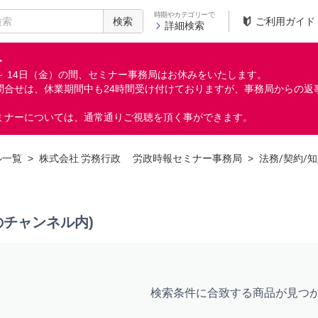
時期やカテゴリーで
検索
ご利用ガイド
詳細検索
＞
月）～ 14日（金）の間、セミナー事務局はお休みをいたします。
問合せは、休業期間中も24時間受け付けておりますが、事務局からの返
ミナーについては、通常通りご視聴を頂く事ができます。
ル一覧
>
株式会社 労務行政 労政時報セミナー事務局
>
法務/契約/
のチャンネル内)
検索条件に合致する商品が見つ