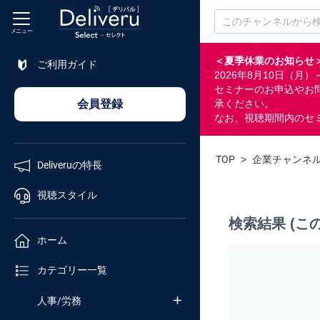
メニュー
＜夏季休業のお知らせ
ご利用ガイド
2026年8月10日（
特長
セミナーのお申込やお
会員登録
承ください。
なお、視聴期間内のセ
視聴
スタイル
TOP
>
企業チャンネ
Deliveruの特長
ホーム
視聴スタイル
検索結果 (こ
カテゴリ
ホーム
セミナー
カテゴリー一覧
番号検索
人事/労務