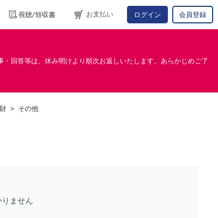
お支払い
視聴/領収書
ログイン
会員登録
事・回答等は、休み明けより順次お返しいたします。あらかじめご了
知財
>
その他
かりません