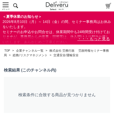
中～上級者向け
上級者向け
メニュー
すべての方向け
＜夏季休業のお知らせ＞
2026年8月10日（月）～ 14日（金）の間、セミナー事務局はお休み
配布資料
をいたします。
セミナーのお申込やお問合せは、休業期間中も24時間受け付けてお
指定しない
りますが、事務局からの返事・回答等は、休み明けより順次お返し
あり
いたします。あらかじめご了承ください。
なし
なお、視聴期間内のセミナーについては、通常通りご視聴を頂く事
TOP
>
企業チャンネル一覧
>
株式会社 労務行政 労政時報セミナー事務
ができます。
局
>
総務/リスクマネジメント
>
交通安全/運輸安全
研修の提供
指定しない
検索結果 (このチャンネル内)
あり
カテゴリー
経営
検索条件に合致する商品が見つかりません
会計(経理)/財務/税務
人事/労務
総務/リスクマネジメント