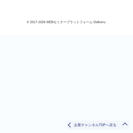
コンプライアンス
内部統制
個人情報保護
© 2017-2026 WEBセミナープラットフォーム Deliveru.
ハラスメント
交通安全/運輸安全
その他
法務/契約/知財
ビジネススキル
IT
検定/資格
検索
すべて
ダウンロード販売
閉じる
企業チャンネルTOPへ戻る