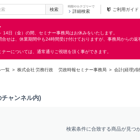
時期やカテゴリーで
検索
ご利用ガイド
詳細検索
＞
月）～ 14日（金）の間、セミナー事務局はお休みをいたします。
問合せは、休業期間中も24時間受け付けておりますが、事務局からの返
ミナーについては、通常通りご視聴を頂く事ができます。
ル一覧
>
株式会社 労務行政 労政時報セミナー事務局
>
会計(経理)/
のチャンネル内)
検索条件に合致する商品が見つ