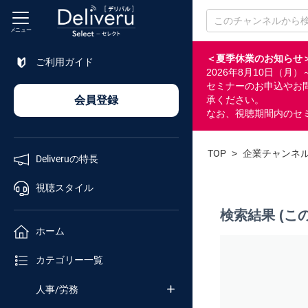
メニュー
＜夏季休業のお知らせ
ご利用ガイド
2026年8月10日（
特長
セミナーのお申込やお
会員登録
承ください。
なお、視聴期間内のセ
視聴
スタイル
TOP
>
企業チャンネ
Deliveruの特長
ホーム
視聴スタイル
検索結果 (こ
カテゴリ
ホーム
セミナー
カテゴリー一覧
番号検索
人事/労務