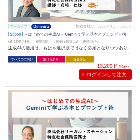
株式会社リーガル・ステーション
[ 25660 ]
～はじめての生成AI～ Geminiで学ぶ基本とプロンプト術
1時間43分
視聴期間
:
90日 (30日以内に視聴開始)
生成AIの活用は、もはや選択肢ではなく必須となりつつありま
す。「段取り9割」から「仕上げ9割」への働き方のパラダイム
シフトが進む今、効率的なプロンプト設計技術を学び、業務品
すべての方向け
別日程あり
返金保証
質を向上させながら時間を創出できる人だけが選ばれる時代
13,200
円
(税込)
に。端的明快、わかりやすさNo.1の岩崎仁弥氏が、即実践でき
ログインして注文
る生成AI活用法を徹底解説します。