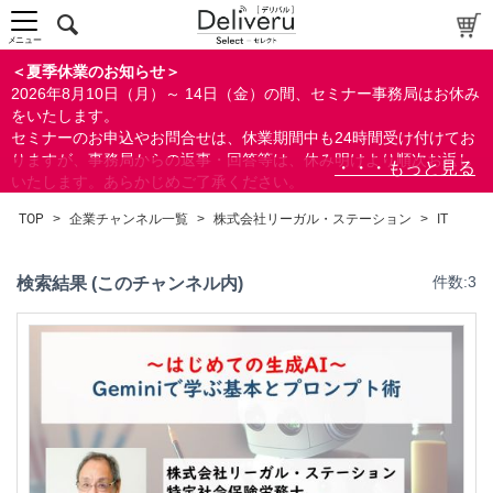
メニュー
＜夏季休業のお知らせ＞
2026年8月10日（月）～ 14日（金）の間、セミナー事務局はお休み
をいたします。
セミナーのお申込やお問合せは、休業期間中も24時間受け付けてお
りますが、事務局からの返事・回答等は、休み明けより順次お返し
いたします。あらかじめご了承ください。
なお、視聴期間内のセミナーについては、通常通りご視聴を頂く事
TOP
>
企業チャンネル一覧
>
株式会社リーガル・ステーション
>
IT
ができます。
検索結果 (このチャンネル内)
件数:3