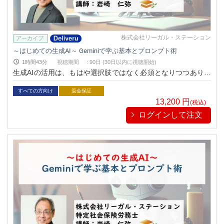
株式会社リーガル・ステーション
～はじめての生成AI～ Geminiで学ぶ基本とプロンプト術
1時間43分
視聴期間
:
90日 (30日以内に視聴開始)
生成AIの活用は、もはや選択肢ではなく必須となりつつありま
す。「段取り9割」から「仕上げ9割」への働き方のパラダイム
シフトが進む今、効率的なプロンプト設計技術を学び、業務品
すべての方向け
返金保証
質を向上させながら時間を創出できる人だけが選ばれる時代
13,200
円
(税込)
に。端的明快、わかりやすさNo.1の岩崎仁弥氏が、即実践でき
ログインして注文
る生成AI活用法を徹底解説します。