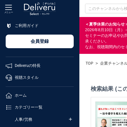
メニュー
＜夏季休業のお知らせ
ご利用ガイド
2026年8月10日（
特長
セミナーのお申込やお
会員登録
承ください。
なお、視聴期間内のセ
視聴
スタイル
TOP
>
企業チャンネ
Deliveruの特長
ホーム
視聴スタイル
検索結果 (こ
カテゴリ
ホーム
セミナー
カテゴリー一覧
番号検索
人事/労務