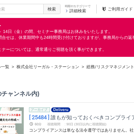
時期やカテゴリーで
検索
ご利用ガイド
詳細検索
＞
月）～ 14日（金）の間、セミナー事務局はお休みをいたします。
問合せは、休業期間中も24時間受け付けておりますが、事務局からの返
ミナーについては、通常通りご視聴を頂く事ができます。
ル一覧
>
株式会社リーガル・ステーション
>
総務/リスクマネジメン
のチャンネル内)
[ 25484 ]
誰もが知っておくべきコンプライア
60分
視聴期間
:
90日 (30日以内に視聴開始)
コンプライアンスは単なる法令遵守ではありません。社