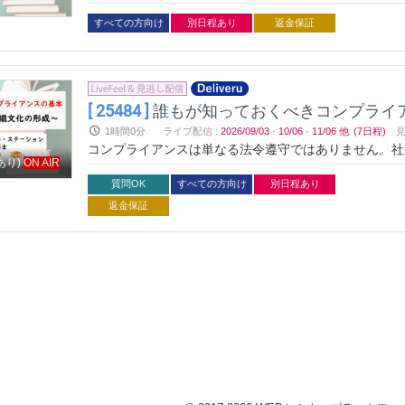
アンスの本質と実践的なアプローチを、具体例を交えな
使える具体的な手法までをコンパクトにお伝えします。
すべての方向け
別日程あり
返金保証
[ 25484 ]
誰もが知っておくべきコンプライア
1時間0分
ライブ配信
:
2026/09/03
·
10/06
·
11/06
他
(7日程)
コンプライアンスは単なる法令遵守ではありません。社
あり)
ON AIR
アンスの本質と実践的なアプローチを、具体例を交えな
使える具体的な手法までをコンパクトにお伝えします。
質問OK
すべての方向け
別日程あり
返金保証