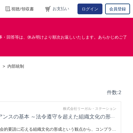
お支払い
視聴/領収書
ログイン
会員登録
事・回答等は、休み明けより順次お返しいたします。あらかじめご了
ト
>
内部統制
件数:2
株式会社リーガル・ステーション
ンスの基本 ～法令遵守を超えた組織文化の形成～
会的要請に応える組織文化の形成という観点から、コンプライ