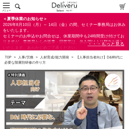
メニュー
＜夏季休業のお知らせ＞
2026年8月10日（月）～ 14日（金）の間、セミナー事務局はお休み
をいたします。
セミナーのお申込やお問合せは、休業期間中も24時間受け付けてお
りますが、事務局からの返事・回答等は、休み明けより順次お返し
いたします。あらかじめご了承ください。
なお、視聴期間内のセミナーについては、通常通りご視聴を頂く事
TOP
>
人事/労務
>
人材育成/能力開発
>
【人事担当者向け】D&I時代に
ができます。
必要な階層別研修の作り方