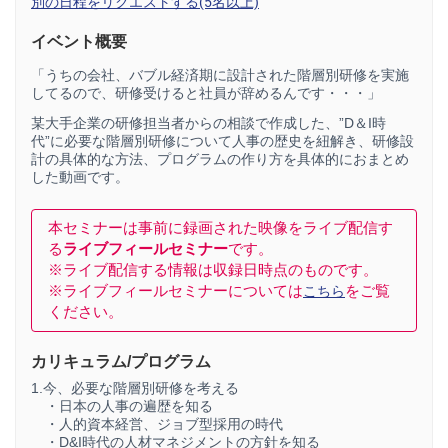
別の日程をリクエストする(5名以上)
イベント概要
「うちの会社、バブル経済期に設計された階層別研修を実施
してるので、研修受けると社員が辞めるんです・・・」
某大手企業の研修担当者からの相談で作成した、”D＆I時
代”に必要な階層別研修について人事の歴史を紐解き、研修設
計の具体的な方法、プログラムの作り方を具体的におまとめ
した動画です。
本セミナーは事前に録画された映像をライブ配信す
る
ライブフィールセミナー
です。
※ライブ配信する情報は収録日時点のものです。
※ライブフィールセミナーについては
をご覧
こちら
ください。
カリキュラム/プログラム
1.今、必要な階層別研修を考える
・日本の人事の遍歴を知る
・人的資本経営、ジョブ型採用の時代
・D&I時代の人材マネジメントの方針を知る