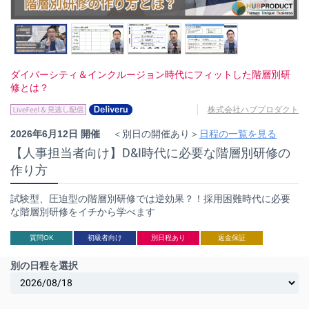
ダイバーシティ＆インクルージョン時代にフィットした階層別研
修とは？
株式会社ハブプロダクト
2026年6月12日 開催
＜別日の開催あり＞
日程の一覧を見る
【人事担当者向け】D&I時代に必要な階層別研修の
作り方
試験型、圧迫型の階層別研修では逆効果？！採用困難時代に必要
な階層別研修をイチから学べます
質問OK
初級者向け
別日程あり
返金保証
別の日程を選択