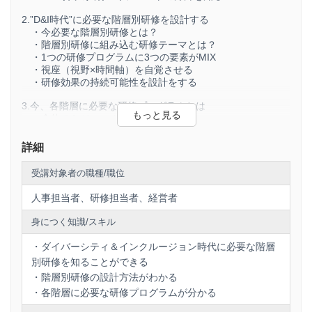
2.”D&I時代”に必要な階層別研修を設計する
・今必要な階層別研修とは？
・階層別研修に組み込む研修テーマとは？
・1つの研修プログラムに3つの要素がMIX
・視座（視野×時間軸）を自覚させる
・研修効果の持続可能性を設計をする
3.今、各階層に必要な研修プログラムとは
・全体スケジュール案
・新入社員向けプログラム
・一般社員向けプログラム
詳細
・リーダー向けプログラム
・管理職向けプログラム
受講対象者の職種/職位
・上級管理職向けプログラム
人事担当者、研修担当者、経営者
身につく知識/スキル
・ダイバーシティ＆インクルージョン時代に必要な階層
別研修を知ることができる
・階層別研修の設計方法がわかる
・各階層に必要な研修プログラムが分かる