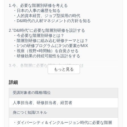
1.今、必要な階層別研修を考える
・日本の人事の遍歴を知る
・人的資本経営、ジョブ型採用の時代
・D&I時代の人材マネジメントの方針を知る
2.”D&I時代”に必要な階層別研修を設計する
・今必要な階層別研修とは？
・階層別研修に組み込む研修テーマとは？
・1つの研修プログラムに3つの要素がMIX
・視座（視野×時間軸）を自覚させる
・研修効果の持続可能性を設計をする
3.今、各階層に必要な研修プログラムとは
・全体スケジュール案
・新入社員向けプログラム
・一般社員向けプログラム
詳細
・リーダー向けプログラム
・管理職向けプログラム
受講対象者の職種/職位
・上級管理職向けプログラム
人事担当者、研修担当者、経営者
身につく知識/スキル
・ダイバーシティ＆インクルージョン時代に必要な階層