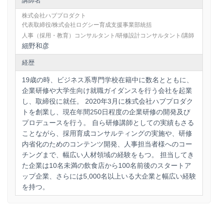
講師名
株式会社ハブプロダクト
代表取締役/株式会社ログシー育成支援事業部統括
人事（採用・教育）コンサルタント/研修設計コンサルタント/講師
細野和彦
経歴
19歳の時、ビジネス系専門学校在籍中に数名とともに、
企業研修や大学生向け就職ガイダンスを行う会社を起業
し、取締役に就任。 2020年3月に株式会社ハブプロダク
トを創業し、現在年間250日程度の企業研修の開発及び
プロデュースを行う。 自ら研修講師としての実績もさる
ことながら、採用育成コンサルティングの実施や、研修
内省化のためのコンテンツ開発、人事担当者様へのコー
チングまで、幅広い人材領域の経験をもつ。 担当してき
た企業は10名未満の飲食店から100名前後のスタートア
ップ企業、さらには5,000名以上いる大企業と幅広い経験
を持つ。