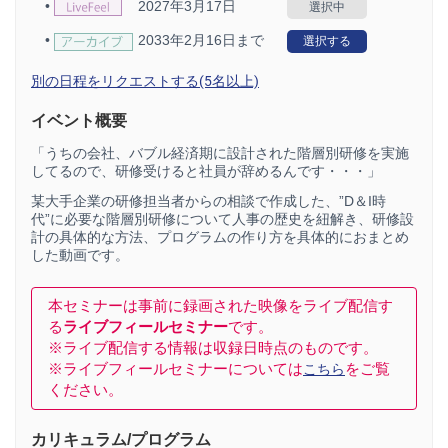
•
2027年3月17日
選択中
•
2033年2月16日まで
選択する
別の日程をリクエストする(5名以上)
イベント概要
「うちの会社、バブル経済期に設計された階層別研修を実施
してるので、研修受けると社員が辞めるんです・・・」
某大手企業の研修担当者からの相談で作成した、”D＆I時
代”に必要な階層別研修について人事の歴史を紐解き、研修設
計の具体的な方法、プログラムの作り方を具体的におまとめ
した動画です。
本セミナーは事前に録画された映像をライブ配信す
る
ライブフィールセミナー
です。
※ライブ配信する情報は収録日時点のものです。
※ライブフィールセミナーについては
をご覧
こちら
ください。
カリキュラム/プログラム