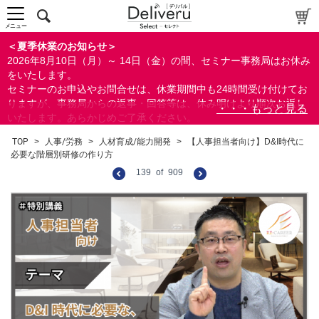
メニュー
＜夏季休業のお知らせ＞
2026年8月10日（月）～ 14日（金）の間、セミナー事務局はお休み
をいたします。
セミナーのお申込やお問合せは、休業期間中も24時間受け付けてお
りますが、事務局からの返事・回答等は、休み明けより順次お返し
いたします。あらかじめご了承ください。
なお、視聴期間内のセミナーについては、通常通りご視聴を頂く事
TOP
>
人事/労務
>
人材育成/能力開発
>
【人事担当者向け】D&I時代に
ができます。
必要な階層別研修の作り方
139
of
909