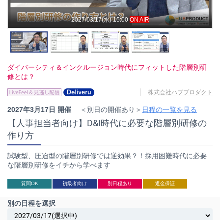
2027/03/17(水) 15:00
ON AIR
ダイバーシティ＆インクルージョン時代にフィットした階層別研
修とは？
株式会社ハブプロダクト
2027年3月17日 開催
＜別日の開催あり＞
日程の一覧を見る
【人事担当者向け】D&I時代に必要な階層別研修の
作り方
試験型、圧迫型の階層別研修では逆効果？！採用困難時代に必要
な階層別研修をイチから学べます
質問OK
初級者向け
別日程あり
返金保証
別の日程を選択