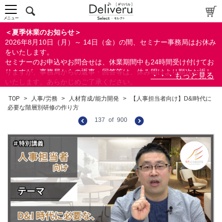
メニュー
＜夏季休業のお知らせ＞
2026年8月10日（月）～ 14日（金）の間、セミナー事務局はお休み
をいたします。
セミナーのお申込やお問合せは、休業期間中も24時間受け付けてお
りますが、事務局からの返事・回答等は、休み明けより順次お返し
いたします。あらかじめご了承ください。
なお、視聴期間内のセミナーについては、通常通りご視聴を頂く事
TOP
>
人事/労務
>
人材育成/能力開発
>
【人事担当者向け】D&I時代に
ができます。
必要な階層別研修の作り方
137
of
900