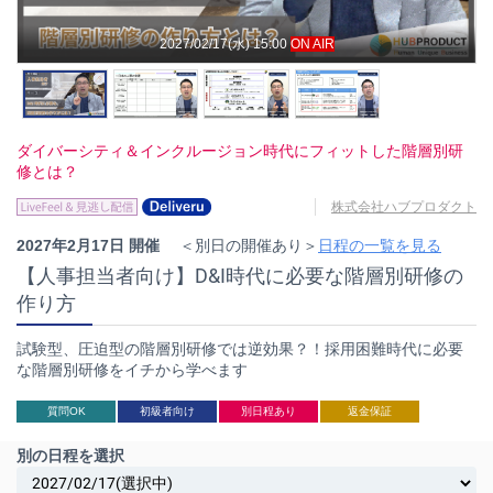
2027/02/17(水) 15:00
ON AIR
ダイバーシティ＆インクルージョン時代にフィットした階層別研
修とは？
株式会社ハブプロダクト
2027年2月17日 開催
＜別日の開催あり＞
日程の一覧を見る
【人事担当者向け】D&I時代に必要な階層別研修の
作り方
試験型、圧迫型の階層別研修では逆効果？！採用困難時代に必要
な階層別研修をイチから学べます
質問OK
初級者向け
別日程あり
返金保証
別の日程を選択