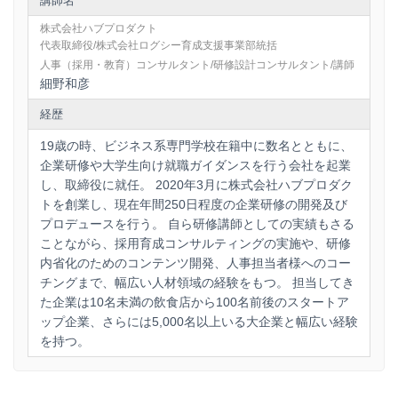
講師名
株式会社ハブプロダクト
代表取締役/株式会社ログシー育成支援事業部統括
人事（採用・教育）コンサルタント/研修設計コンサルタント/講師
細野和彦
経歴
19歳の時、ビジネス系専門学校在籍中に数名とともに、
企業研修や大学生向け就職ガイダンスを行う会社を起業
し、取締役に就任。 2020年3月に株式会社ハブプロダク
トを創業し、現在年間250日程度の企業研修の開発及び
プロデュースを行う。 自ら研修講師としての実績もさる
ことながら、採用育成コンサルティングの実施や、研修
内省化のためのコンテンツ開発、人事担当者様へのコー
チングまで、幅広い人材領域の経験をもつ。 担当してき
た企業は10名未満の飲食店から100名前後のスタートア
ップ企業、さらには5,000名以上いる大企業と幅広い経験
を持つ。