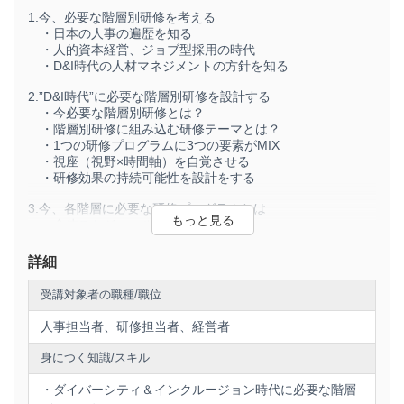
1.今、必要な階層別研修を考える
・日本の人事の遍歴を知る
・人的資本経営、ジョブ型採用の時代
・D&I時代の人材マネジメントの方針を知る
2.”D&I時代”に必要な階層別研修を設計する
・今必要な階層別研修とは？
・階層別研修に組み込む研修テーマとは？
・1つの研修プログラムに3つの要素がMIX
・視座（視野×時間軸）を自覚させる
・研修効果の持続可能性を設計をする
3.今、各階層に必要な研修プログラムとは
・全体スケジュール案
・新入社員向けプログラム
・一般社員向けプログラム
詳細
・リーダー向けプログラム
・管理職向けプログラム
受講対象者の職種/職位
・上級管理職向けプログラム
人事担当者、研修担当者、経営者
身につく知識/スキル
・ダイバーシティ＆インクルージョン時代に必要な階層