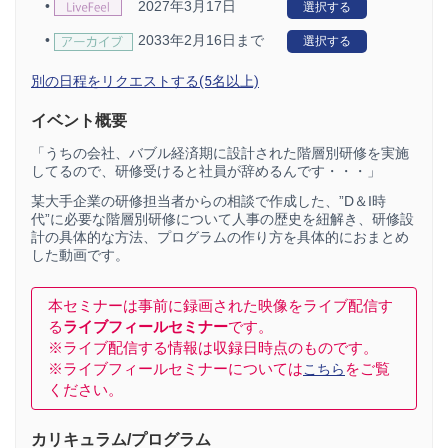
•
2027年3月17日
選択する
•
2033年2月16日まで
選択する
別の日程をリクエストする(5名以上)
イベント概要
「うちの会社、バブル経済期に設計された階層別研修を実施
してるので、研修受けると社員が辞めるんです・・・」
某大手企業の研修担当者からの相談で作成した、”D＆I時
代”に必要な階層別研修について人事の歴史を紐解き、研修設
計の具体的な方法、プログラムの作り方を具体的におまとめ
した動画です。
本セミナーは事前に録画された映像をライブ配信す
る
ライブフィールセミナー
です。
※ライブ配信する情報は収録日時点のものです。
※ライブフィールセミナーについては
をご覧
こちら
ください。
カリキュラム/プログラム