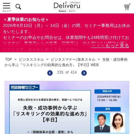
メニュー
＜夏季休業のお知らせ＞
2026年8月10日（月）～ 14日（金）の間、セミナー事務局はお休み
をいたします。
セミナーのお申込やお問合せは、休業期間中も24時間受け付けてお
りますが、事務局からの返事・回答等は、休み明けより順次お返し
いたします。あらかじめご了承ください。
なお、視聴期間内のセミナーについては、通常通りご視聴を頂く事
TOP
>
ビジネススキル
>
ビジネスマナー/基本スキル
>
失敗・成功事例
ができます。
から学ぶ『リスキリングの効果的な進め方』【半日】WEB
235
of
414