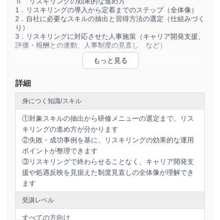
Ⅱ リスキリングの効果的な進め方
をご確認のうえで、お申込みください。
1．リスキリングの導入から定着までのステップ（全体像）
https://www.rosei.jp/seminarstore/seminar/deliveru
2．自社に必要なスキルの抽出と習得方法の選定（仕組みづく
り）
3．リスキリングに対応させた人事施策（キャリア開発支援、
評価・報酬との連動、人事制度の見直し など）
Ⅲ リスキリングの失敗・成功事例
1．失敗事例の紹介（リスキリングの推進により生じた問題、
詳細
問題が生じた要因の分析 など）
2．成功事例の紹介（リスキリングを成功させるポイント、リ
身につく知識/スキル
スキリングによってもたらされた効果 など）
①対象スキルの抽出から研修メニューの選定まで、リス
キリングの進め方が分かります
Ⅳ 質疑応答・まとめ
1．質疑応答
②失敗・成功事例を基に、リスキリングの効果的な運用
2．まとめ ～新たな成長に向けて、日本企業が取り組むべき
ポイントが整理できます
こと、人事部門が果たすべき役割～
③リスキリングで終わらせることなく、キャリア開発支
援や処遇反映を見据えた制度見直しの全体像が理解でき
ます
受講レベル
すべての方向け