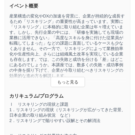
イベント概要
産業構造の変化やDXの加速を背景に、企業が持続的な成長す
るため「リスキリング」の重要性が高まっています。実際に
「リスキリング」に本格的に取り組む企業は年々増えていま
す。しかし、先行企業の中には、「研修を実施しても現場の
業務に活用できない」「高度なスキルを身に付けた従業員が
転職してしまった」などの課題に直面しているケースも少な
くありません。その一方で、リスキリングによって業務効率
化や生産性向上、さらには組織風土改革を実現している企業
も存在します。では、この失敗と成功を分ける「差」はどこ
にあるのでしょうか。本講座では、数多くの失敗・成功事例
の中身を掘り下げて、企業が今取り組むべきリスキリングの
効果的な進め方を解説します。
なお、本講座におけるリスキリングとは、単なる「専門的な
デジタル・スキルの習得」にとどまりません。変化の激しい
時代を生き抜くために、将来的な価値創造につながる「新た
カリキュラム/プログラム
なスキルの習得」と広く捉えています。業種や企業規模を問
Ⅰ リスキリングの現状と課題
わず、これからの組織の在り方を模索しているすべての企業
1．リスキリングの現状（リスキリングが広がってきた背景、
にとって、具体的かつ実践的なヒントが得られる内容となっ
日本企業の取り組み状況 など）
ていますので、経営者や人事関係者の皆さまのご参加をお待
2．リスキリングで陥りやすい誤解とその解消法
ちしております。
※WEB受講でご参加の場合は、お申込み前に必ず下記のURL