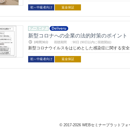
組めるよう、特に注意が必要な点や実践・実装方法な
す。
初～中級者向け
返金保証
新型コロナへの企業の法的対策のポイント
1時間36分
視聴期間
:
90日 (90日以内に視聴開始)
新型コロナウイルスをはじめとした感染症に関する安全
イントを解説します。
初～中級者向け
返金保証
© 2017-2026 WEBセミナープラットフォーム 