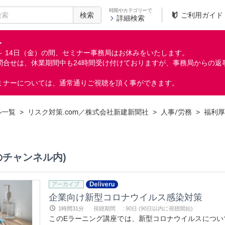
時期やカテゴリーで
検索
ご利用ガイド
詳細検索
＞
月）～ 14日（金）の間、セミナー事務局はお休みをいたします。
問合せは、休業期間中も24時間受け付けておりますが、事務局からの返
ミナーについては、通常通りご視聴を頂く事ができます。
ル一覧
>
リスク対策.com／株式会社新建新聞社
>
人事/労務
>
福利厚
のチャンネル内)
企業向け新型コロナウイルス感染対策
1時間31分
視聴期間
:
90日 (90日以内に視聴開始)
このEラーニング講座では、新型コロナウイルスについ