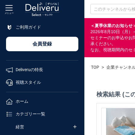
メニュー
＜夏季休業のお知らせ
ご利用ガイド
2026年8月10日（
特長
セミナーのお申込やお
会員登録
承ください。
なお、視聴期間内のセ
視聴
スタイル
TOP
>
企業チャンネ
Deliveruの特長
ホーム
視聴スタイル
検索結果 (こ
カテゴリ
ホーム
セミナー
カテゴリー一覧
番号検索
経営