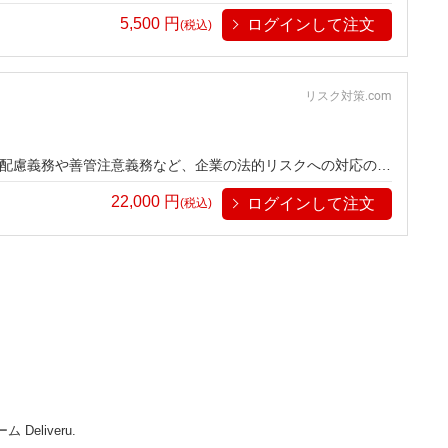
どを、医療コンサルタントである講師が分かりやすく解説しま
5,500
円
ログインして注文
(税込)
リスク対策.com
配慮義務や善管注意義務など、企業の法的リスクへの対応のポ
22,000
円
ログインして注文
(税込)
Deliveru.