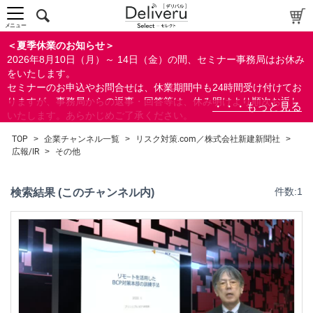
中～上級者向け
上級者向け
メニュー
すべての方向け
＜夏季休業のお知らせ＞
2026年8月10日（月）～ 14日（金）の間、セミナー事務局はお休み
配布資料
をいたします。
セミナーのお申込やお問合せは、休業期間中も24時間受け付けてお
指定しない
りますが、事務局からの返事・回答等は、休み明けより順次お返し
あり
いたします。あらかじめご了承ください。
なし
なお、視聴期間内のセミナーについては、通常通りご視聴を頂く事
TOP
>
企業チャンネル一覧
>
リスク対策.com／株式会社新建新聞社
>
ができます。
広報/IR
>
その他
研修の提供
指定しない
検索結果 (このチャンネル内)
件数:1
あり
カテゴリー
経営
広報/IR
広報(PR)
IR