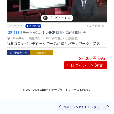
CSR
その他
金融
プレビューする
人事/労務
リスク対策.com
総務/リスクマネジメント
[ 25491 ]
リモートを活用したBCP 対策本部の訓練手法
法務/契約/知財
1時間49分
視聴期間
:
90日 (90日以内に視聴開始)
新型コロナパンデミックで一気に進んだテレワーク。災害対策
マネジメントシステム
本部のあり方も変化を余儀なくされています。テレワーク環境
品質
下でもBCPの実効性を確保するための訓練の方法を解説しま
初～中級者向け
返金保証
す。
22,000
円
ビジネススキル
(税込)
ログインして注文
技術/研究
検索
IT
リベラル/アーツ(教養)
閉じる
すべて
© 2017-2026 WEBセミナープラットフォーム Deliveru.
企業チャンネルTOPへ戻る