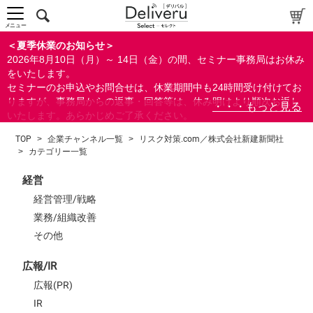
メニュー
＜夏季休業のお知らせ＞
2026年8月10日（月）～ 14日（金）の間、セミナー事務局はお休み
をいたします。
セミナーのお申込やお問合せは、休業期間中も24時間受け付けてお
りますが、事務局からの返事・回答等は、休み明けより順次お返し
いたします。あらかじめご了承ください。
なお、視聴期間内のセミナーについては、通常通りご視聴を頂く事
TOP
>
企業チャンネル一覧
>
リスク対策.com／株式会社新建新聞社
ができます。
>
カテゴリー一覧
経営
経営管理/戦略
業務/組織改善
その他
広報/IR
広報(PR)
IR