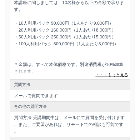
本講座に関しましては、10名様から以下の金額で承りま
す。
・10人利用パック 90,000円（1人あたり9,000円）
・20人利用パック 160,000円（1人あたり8,000円）
・50人利用パック 250,000円（1人あたり5,000円）
・100人利用パック 300,000円（1人あたり3,000円）
＊金額は、すべて本体価格です。別途消費税が10%加算
されます。
＊100人を超える利用の場合は、別途お見積りいたしま
質問方法
す。ご連絡ください。
メールで質問できます
★1社で10名以上受講ご希望の方は、下記からお問い合
その他の質問方法
わせください。
質問方法 受講期間中は、メールにて質問を受け付けます
https://shop.deliveru.jp/bulkorder
。また、ご要望があれば、リモートでの相談も可能です
。