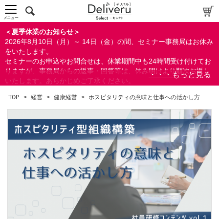
メニュー
＜夏季休業のお知らせ＞
2026年8月10日（月）～ 14日（金）の間、セミナー事務局はお休み
をいたします。
セミナーのお申込やお問合せは、休業期間中も24時間受け付けてお
りますが、事務局からの返事・回答等は、休み明けより順次お返し
いたします。あらかじめご了承ください。
なお、視聴期間内のセミナーについては、通常通りご視聴を頂く事
TOP
>
経営
>
健康経営
>
ホスピタリティの意味と仕事への活かし方
ができます。