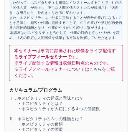
したがって、ホスピタリティを組織にインストールすることで、社内の
「関係の質」が向上し、不毛な人間関係のストレスが軽減され「内向
き」な思考から「外向き」な思考に変わります。
また、ホスピタリティは「他者に貢献することが自分の喜びになる」こ
とを意味し、顧客や仲間に貢献することで、相手の喜びや笑顔が自分自
身の精神的報酬となり、仕事のやりがいや誇りに繋がります。
本講座はホスピタリティを活かして、仕事の目的を持ちやりがいを高
め、社内の良好な人間関係を構築する方法を理解していただきます。
本セミナーは事前に録画された映像をライブ配信す
る
ライブフィールセミナー
です。
※ライブ配信する情報は収録日時点のものです。
※ライブフィールセミナーについては
をご覧
こちら
ください。
カリキュラム/プログラム
Ⅰ．ホスピタリティの起源と意味とは？
・ホスピタリティとは？
・ホスピタリティが大切にする４つの価値観
Ⅱ．ホスピタリティの３つの種類とは？
・ホスピタリティの種類
・ホスピタリティの循環