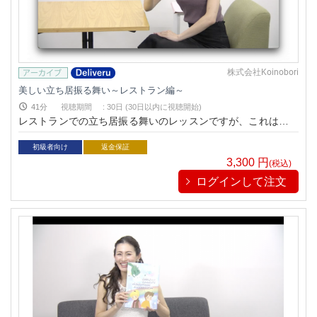
株式会社Koinobori
美しい立ち居振る舞い～レストラン編～
41分
視聴期間
:
30日 (30日以内に視聴開始)
レストランでの立ち居振る舞いのレッスンですが、これはビジ
ネスシーンやお見合いの席、結婚式などに招待された時、その
他色々な場面でもとても役に立ちます。
初級者向け
返金保証
3,300
円
(税込)
ログインして注文