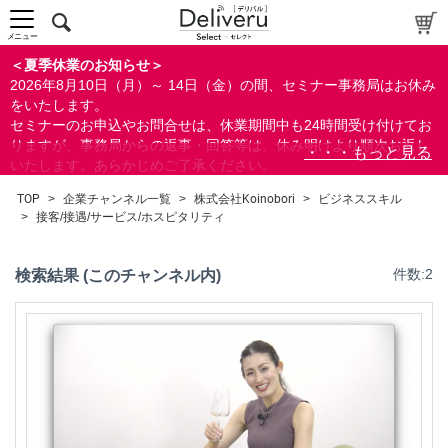
人事/労務
営業/マーケティング
メニュー
ビジネススキル
＜夏季休業のお知らせ＞
2026年8月10日（月）～ 14日（金）の間、セミナー事務局はお休み
ビジネスマナー/基本スキル
をいたします。
コミュニケーションスキル
セミナーのお申込やお問合せは、休業期間中も24時間受け付けてお
リーダーシップ
りますが、事務局からの返事・回答等は、休み明けより順次お返し
自己啓発
いたします。あらかじめご了承ください。
接客/接遇/サービス/ホスピタリティ
なお、視聴期間内のセミナーについては、通常通りご視聴を頂く事
TOP
>
企業チャンネル一覧
>
株式会社Koinobori
>
ビジネススキル
その他
ができます。
>
接客/接遇/サービス/ホスピタリティ
暮らしとお金
IT
検索結果 (このチャンネル内)
件数:2
検定/資格
リベラル/アーツ(教養)
検索
すべて
閉じる