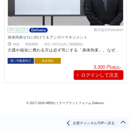
暮らしとお金
IT
検定/資格
株式会社Koinobori
福祉/介護
身体拘束ゼロに向けて＆アンガーマネジメント
リベラル/アーツ(教養)
54分
視聴期間
:
30日 (30日以内に視聴開始)
すべて
介護や福祉に携わる方は必ず耳にする「身体拘束」。なぜ問題
なのか、どんなリスクがあるのかきちんと理解されています
か？グレーゾーンや前段階の不適切なケアの事例も交えながら
初～中級者向け
返金保証
解説します。
3,300
円
(税込)
ログインして注文
検索
閉じる
© 2017-2026 WEBセミナープラットフォーム Deliveru.
企業チャンネルTOPへ戻る