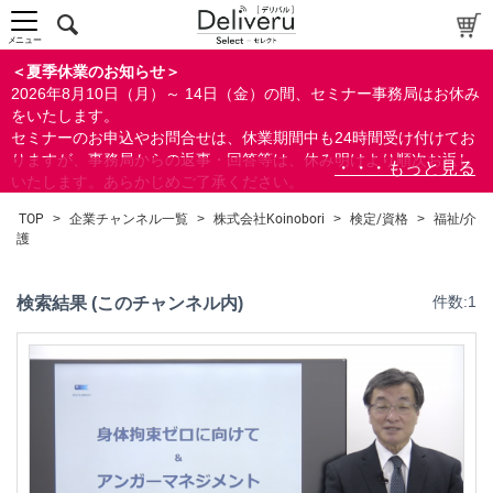
中～上級者向け
上級者向け
メニュー
すべての方向け
＜夏季休業のお知らせ＞
2026年8月10日（月）～ 14日（金）の間、セミナー事務局はお休み
配布資料
をいたします。
セミナーのお申込やお問合せは、休業期間中も24時間受け付けてお
指定しない
りますが、事務局からの返事・回答等は、休み明けより順次お返し
あり
いたします。あらかじめご了承ください。
なし
なお、視聴期間内のセミナーについては、通常通りご視聴を頂く事
TOP
>
企業チャンネル一覧
>
株式会社Koinobori
>
検定/資格
>
福祉/介
ができます。
護
研修の提供
指定しない
検索結果 (このチャンネル内)
件数:1
あり
カテゴリー
経営
人事/労務
営業/マーケティング
ビジネススキル