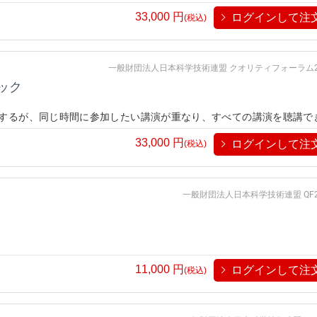
して講演を有償で視聴することができるシステムです。従来、東京でし
33,000
円
ログインして注
どこでも気軽にパソコンやスマートフォン上で視聴することが可能にな
(税込)
一般財団法人日本科学技術連盟 クオリティフォーラム2
ック
するが、同じ時間に参加したい講演が重なり、すべての講演を聴講で
して講演を有償で視聴することができるシステムです。従来、東京でし
33,000
円
ログインして注
どこでも気軽にパソコンやスマートフォン上で視聴することが可能にな
(税込)
一般財団法人日本科学技術連盟 QF2
11,000
円
ログインして注
(税込)