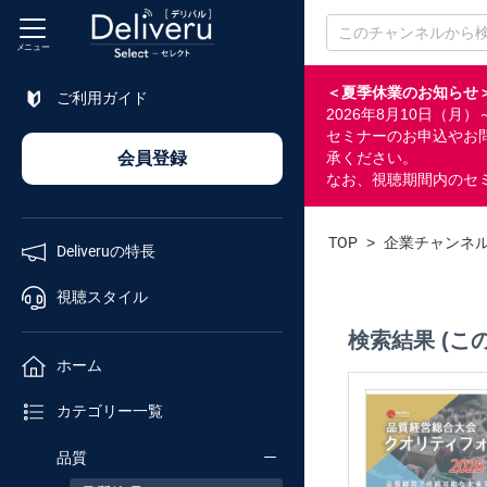
メニュー
＜夏季休業のお知らせ
ご利用ガイド
2026年8月10日（
特長
セミナーのお申込やお
会員登録
承ください。
なお、視聴期間内のセ
視聴
スタイル
TOP
>
企業チャンネ
Deliveruの特長
ホーム
視聴スタイル
検索結果 (こ
カテゴリ
ホーム
セミナー
カテゴリー一覧
番号検索
品質