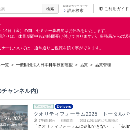
時期やカテゴリーで
検索
ご利用ガイド
詳細検索
＞
月）～ 14日（金）の間、セミナー事務局はお休みをいたします。
問合せは、休業期間中も24時間受け付けておりますが、事務局からの返
ミナーについては、通常通りご視聴を頂く事ができます。
ル一覧
>
一般財団法人日本科学技術連盟
>
品質
>
品質管理
のチャンネル内)
クオリティフォーラム2025 トータルパ
37時間10分
視聴期間
:
30日 (10日以内に視聴開始)
「クオリティフォーラムに参加できない」、「参加