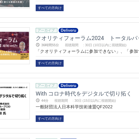
い」、という人々のために、「映像アーカイブ」と
講することが出来なかったフォーラムを、いつでも
すべての方向け
す。
クオリティフォーラム2024 トータルパ
36時間55分
視聴期間
:
30日 (10日以内に視聴開始)
「クオリティフォーラムに参加できない」、「参加
い」、という人々のために、「映像アーカイブ」と
講することが出来なかったフォーラムを、いつでも
すべての方向け
す。
With コロナ時代をデジタルで切り拓く
44分
視聴期間
:
30日 (15日以内に視聴開始)
一般財団法人日本科学技術連盟QF2022
すべての方向け