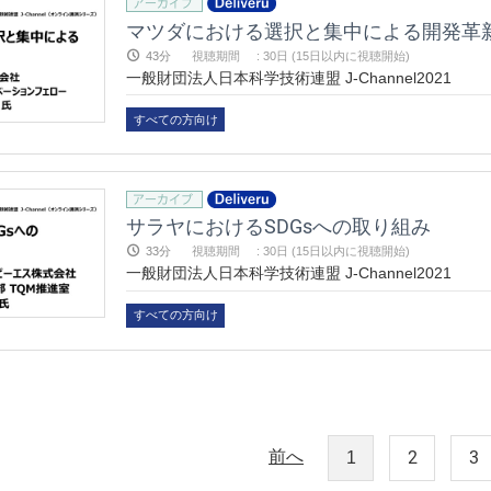
マツダにおける選択と集中による開発革
43分
視聴期間
:
30日 (15日以内に視聴開始)
一般財団法人日本科学技術連盟 J-Channel2021
すべての方向け
サラヤにおけるSDGsへの取り組み
33分
視聴期間
:
30日 (15日以内に視聴開始)
一般財団法人日本科学技術連盟 J-Channel2021
すべての方向け
前へ
2
3
1