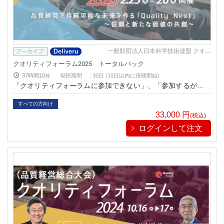
一般財団法人日本科学技術連盟 クオリ
ティフォーラム2025
クオリティフォーラム2025 トータルパック
37時間10分
視聴期間
:
30日 (10日以内に視聴開始)
「クオリティフォーラムに参加できない」、「参加するが、同
じ時間に参加したい講演が重なり、すべての講演を聴講できな
い」、という人々のために、「映像アーカイブ」として講演を
すべての方向け
有償で視聴することができるシステムです。従来、東京でしか
33,000
円
(税込)
聴講することが出来なかったフォーラムを、いつでもどこでも
ログインして注文
気軽にパソコンやスマートフォン上で視聴することが可能にな
ります。