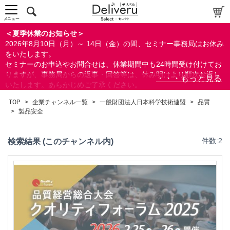
会計(経理)/財務/税務
人事/労務
メニュー
総務/リスクマネジメント
＜夏季休業のお知らせ＞
2026年8月10日（月）～ 14日（金）の間、セミナー事務局はお休み
品質
をいたします。
品質管理
セミナーのお申込やお問合せは、休業期間中も24時間受け付けてお
ソフトウェア品質
りますが、事務局からの返事・回答等は、休み明けより順次お返し
信頼性/保全性
いたします。あらかじめご了承ください。
なお、視聴期間内のセミナーについては、通常通りご視聴を頂く事
製品安全
TOP
>
企業チャンネル一覧
>
一般財団法人日本科学技術連盟
>
品質
ができます。
コストマネジメント
>
製品安全
未然防止/再発防止
営業/マーケティング
検索結果 (このチャンネル内)
件数:2
ビジネススキル
IT
検索
生産/物流
リベラル/アーツ(教養)
閉じる
すべて